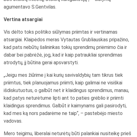
agumentavo S.Gentvilas.
Vertina atsargiai
Vis dėlto toks politiko siūlymas priimtas ir vertinamas
atsargiai. Klaipėdos meras Vytautas Grubliauskas pripažino,
kad pats nebūtų šalininkas tokių sprendimų priėmimo čia ir
dabar bei pabrėžė, jog, kad ir kaip patraukliai sprendimas
atrodytų, jį būtina gerai apsvarstyti.
„Jeigu mes žiūrime į kai kurių savivaldybių tam tikrus tiek
priimtus, tiek planuojamus priimti, kaip galimai ne visiškai
išdiskutuotus, o galbūt net ir klaidingus sprendimus, manau,
kad patys neturėtume lipti ant to paties grėblio ir priimti
klaidingus sprendimus. Galbūt ir kaimynams gali pasirodyti,
kad mes ką nors padarėme ne taip“, – pastebėjo miesto
vadovas.
Mero teigimu, liberalai neturėtų būti palankiai nusiteikę prieš