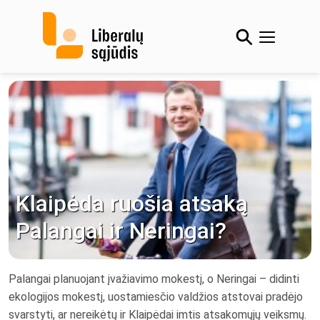
Skip
to
content
Klaipėda ruošia atsaką
Palangai ir Neringai?
Palangai planuojant įvažiavimo mokestį, o Neringai – didinti
ekologijos mokestį, uostamiesčio valdžios atstovai pradėjo
svarstyti, ar nereikėtų ir Klaipėdai imtis atsakomųjų veiksmų.