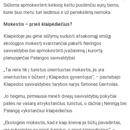
Siūloma apmokestinti kelionę keltu pusšimčiu eurų tiems,
kurie šiuo metu turi leidimus ir už persikėlimą nemoka.
Mokestis – prieš klaipėdiečius?
Klaipėdoje jau gimė siūlymų suduoti atsakomąjį smūgį
ekologijos mokestį svarstančiai pakelti Neringos
savivaldybei bei apmokestinti įvažiavimą į kurortą
planuojančiai Palangos savivaldybei.
„Tai nėra tik į turistus orientuotas mokestis, jis yra
orientuotas ir būtent į Klaipėdos gyventojus“, – pastebėjo
Klaipėdos savivaldybės tarybos narys Simonas Gentvilas.
Jo teigimu, pirmiausia minėti dviejų savivaldybių pokyčiai
palies ne vasarą atvykstančius turistus, o dažnai į Neringą bei
Palangą vykstančius klaipėdiečius.
„Ekologinis mokestis, kad ir kaip kreivai jis būtų pavadintas,
yra nukreiptas ne prieš turistus, o prieš klaipėdiečius“, –