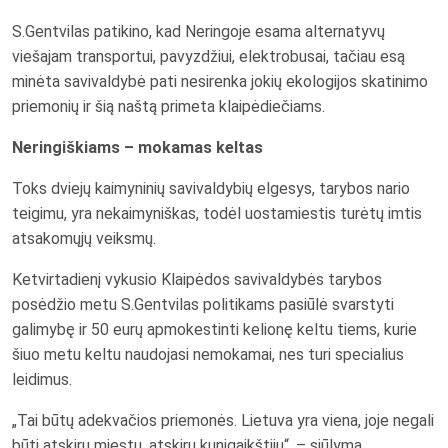
S.Gentvilas patikino, kad Neringoje esama alternatyvų
viešajam transportui, pavyzdžiui, elektrobusai, tačiau esą
minėta savivaldybė pati nesirenka jokių ekologijos skatinimo
priemonių ir šią naštą primeta klaipėdiečiams.
Neringiškiams – mokamas keltas
Toks dviejų kaimyninių savivaldybių elgesys, tarybos nario
teigimu, yra nekaimyniškas, todėl uostamiestis turėtų imtis
atsakomųjų veiksmų.
Ketvirtadienį vykusio Klaipėdos savivaldybės tarybos
posėdžio metu S.Gentvilas politikams pasiūlė svarstyti
galimybę ir 50 eurų apmokestinti kelionę keltu tiems, kurie
šiuo metu keltu naudojasi nemokamai, nes turi specialius
leidimus.
„Tai būtų adekvačios priemonės. Lietuva yra viena, joje negali
būti atskirų miestų, atskirų kunigaikštijų“, – siūlymą