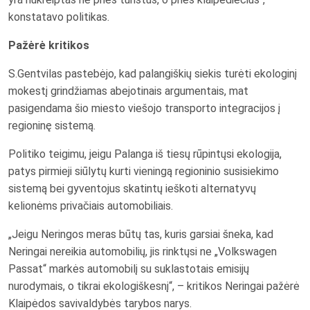
konstatavo politikas.
Pažėrė kritikos
S.Gentvilas pastebėjo, kad palangiškių siekis turėti ekologinį
mokestį grindžiamas abejotinais argumentais, mat
pasigendama šio miesto viešojo transporto integracijos į
regioninę sistemą.
Politiko teigimu, jeigu Palanga iš tiesų rūpintųsi ekologija,
patys pirmieji siūlytų kurti vieningą regioninio susisiekimo
sistemą bei gyventojus skatintų ieškoti alternatyvų
kelionėms privačiais automobiliais.
„Jeigu Neringos meras būtų tas, kuris garsiai šneka, kad
Neringai nereikia automobilių, jis rinktųsi ne „Volkswagen
Passat“ markės automobilį su suklastotais emisijų
nurodymais, o tikrai ekologiškesnį“, – kritikos Neringai pažėrė
Klaipėdos savivaldybės tarybos narys.