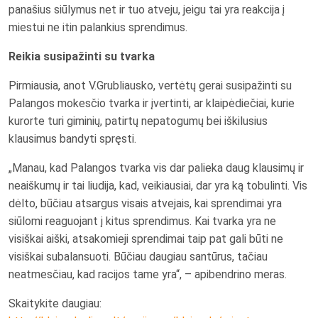
panašius siūlymus net ir tuo atveju, jeigu tai yra reakcija į
miestui ne itin palankius sprendimus.
Reikia susipažinti su tvarka
Pirmiausia, anot V.Grubliausko, vertėtų gerai susipažinti su
Palangos mokesčio tvarka ir įvertinti, ar klaipėdiečiai, kurie
kurorte turi giminių, patirtų nepatogumų bei iškilusius
klausimus bandyti spręsti.
„Manau, kad Palangos tvarka vis dar palieka daug klausimų ir
neaiškumų ir tai liudija, kad, veikiausiai, dar yra ką tobulinti. Vis
dėlto, būčiau atsargus visais atvejais, kai sprendimai yra
siūlomi reaguojant į kitus sprendimus. Kai tvarka yra ne
visiškai aiški, atsakomieji sprendimai taip pat gali būti ne
visiškai subalansuoti. Būčiau daugiau santūrus, tačiau
neatmesčiau, kad racijos tame yra“, – apibendrino meras.
Skaitykite daugiau: