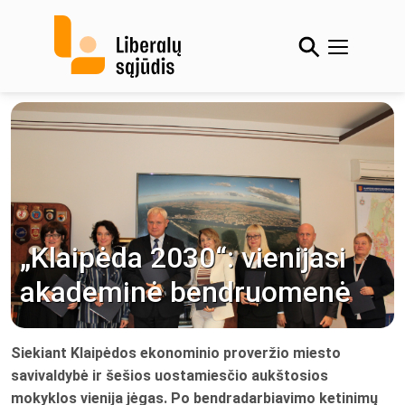
Skip
to
content
„Klaipėda 2030“: vienijasi
akademinė bendruomenė
Siekiant Klaipėdos ekonominio proveržio miesto
savivaldybė ir šešios uostamiesčio aukštosios
mokyklos vienija jėgas. Po bendradarbiavimo ketinimų