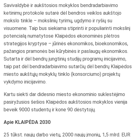
Savivaldybė ir aukštosios mokyklos bendradarbiavimo
ketinimų protokole sutarė dėl
bendros veiklos aukštojo
mokslo tinkle – mokslinių tyrimų, ugdymo ir ryšių su
visuomene. Taip bus siekiama stiprinti ir populiarinti mokslinį
potencialą numatytose Klaipėdos ekonominės plėtros
strategijos kryptyse – jūrinės ekonomikos, bioekonomikos,
pažangios pramonės bei kūrybinės ir paslaugų ekonomikos.
Sutarta ir dėl bendrų jungtinių studijų programų inicijavimo,
taip pat dėl bendradarbiavimo sutarčių dėl bendrų Klaipėdos
miesto aukštųjų mokyklų tinklo (konsorciumo) projektų
vykdymo inicijavimo.
Kartu siekti dar didesnio miesto ekonominio suklestėjimo
pasiryžusios šešios Klaipėdos aukštosios mokyklos vienija
beveik 9000 studentų ir kone 90 dėstytojų.
Apie KLAIPĖDA 2030
25 tūkst. naujų darbo vietų, 2000 naujų įmonių, 1,5 mlrd. EUR