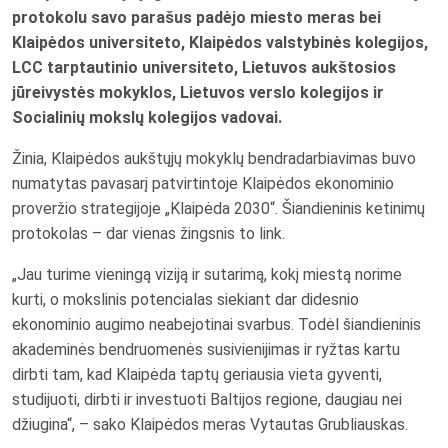
protokolu savo parašus padėjo miesto meras bei
Klaipėdos universiteto, Klaipėdos valstybinės kolegijos,
LCC tarptautinio universiteto, Lietuvos aukštosios
jūreivystės mokyklos, Lietuvos verslo kolegijos ir
Socialinių mokslų kolegijos vadovai.
Žinia, Klaipėdos aukštųjų mokyklų bendradarbiavimas buvo
numatytas pavasarį patvirtintoje Klaipėdos ekonominio
proveržio strategijoje „Klaipėda 2030“. Šiandieninis ketinimų
protokolas – dar vienas žingsnis to link.
„Jau turime vieningą viziją ir sutarimą, kokį miestą norime
kurti, o mokslinis potencialas siekiant dar didesnio
ekonominio augimo neabejotinai svarbus. Todėl šiandieninis
akademinės bendruomenės susivienijimas ir ryžtas kartu
dirbti tam, kad Klaipėda taptų geriausia vieta gyventi,
studijuoti, dirbti ir investuoti Baltijos regione, daugiau nei
džiugina“, – sako Klaipėdos meras Vytautas Grubliauskas.