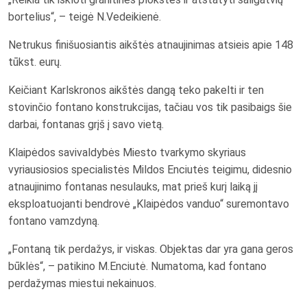
bortelius“, – teigė N.Vedeikienė.
Netrukus finišuosiantis aikštės atnaujinimas atsieis apie 148
tūkst. eurų.
Keičiant Karlskronos aikštės dangą teko pakelti ir ten
stovinčio fontano konstrukcijas, tačiau vos tik pasibaigs šie
darbai, fontanas grįš į savo vietą.
Klaipėdos savivaldybės Miesto tvarkymo skyriaus
vyriausiosios specialistės Mildos Enciutės teigimu, didesnio
atnaujinimo fontanas nesulauks, mat prieš kurį laiką jį
eksploatuojanti bendrovė „Klaipėdos vanduo“ suremontavo
fontano vamzdyną.
„Fontaną tik perdažys, ir viskas. Objektas dar yra gana geros
būklės“, – patikino M.Enciutė. Numatoma, kad fontano
perdažymas miestui nekainuos.