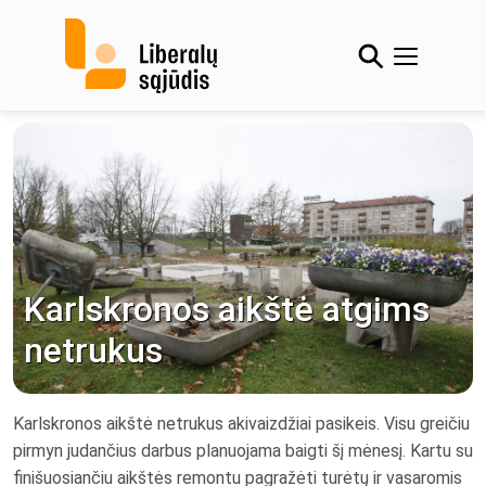
Skip
to
content
Karlskronos aikštė atgims
netrukus
Karlskronos aikštė netrukus akivaizdžiai pasikeis. Visu greičiu
pirmyn judančius darbus planuojama baigti šį mėnesį. Kartu su
finišuosiančiu aikštės remontu pagražėti turėtų ir vasaromis