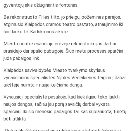
gyventojų akis džiuginantis fontanas.
Be rekonstruoto Pilies tilto, jo prieigų, požeminės perėjos,
atgimusio Klaipėdos dramos teatro pastato, atnaujinimo iki
šiol laukė tik Karlskronos aikštė.
Miesto centre esančioje erdvėje rekonstrukcijos darbai
prasidėjo dar spalio pabaigoje. Šiuo metu procesas sparčiai
juda pabaigos link.
Klaipėdos savivaldybės Miesto tvarkymo skyriaus
vyriausiosios specialistės Nijolės Vedeikienės teigimu, dabar
aikštėje nuimta ir nauja keičiama danga.
Vyriausioji specialistė pasakojo, kad kiek ilgiau teko laukti
naujos dangos, tačiau jau porą savaičių darbai vyksta
sparčiau. Iki šio mėnesio pabaigos tai, kas suplanuota, turėtų
būti atlikta.
„Reikia tik iškloti granitines plokštes ir atstatyti šaligatvių