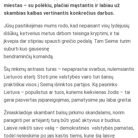
miestas – su polėkiu, plačiai mąstantis ir labiau už
skambias kalbas vertinantis konkrečius darbus.
Jūsų pasitikėjimas mums rodo, kad nepaisant visų lydėjusių
iššūkių, ketverius metus dirbom teisinga kryptimi, ir tai
įkvepia dar stipriau spausti greičio pedalą. Tam Seime turim
suburti kuo gausesnę
bendraminčių komandą.
Šių rinkimų antrasis turas – nepaprastai svarbus, nulemsiantis
Lietuvos ateitį. Stoti prie valstybės vairo turi šansų
praktiškai visos į Seimą išrinktos partijos. Ką pasirinks
Lietuva – populistus ar tuos, kuriems kiekvienas žodis – tai
gerai pasvertas įsipareigojimas, pamatysime jau labai greitai.
Žiniasklaidoje skambant balsų pirkimo skandalams, norim
paraginti per artėjantį turą būti ypač aktyvius ir budrius.
Laisvė reikšti savo valią – demokratinės valstybės pamatas,
todėl neleiskime po jais kastis tiems, kurie šią laisvę