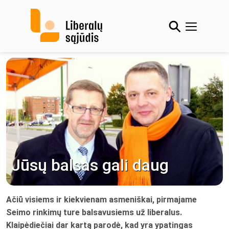
Skip
to
content
Jūsų balsas gali daug
Ačiū visiems ir kiekvienam asmeniškai, pirmajame
Seimo rinkimų ture balsavusiems už liberalus.
Klaipėdiečiai dar kartą parodė, kad yra ypatingas