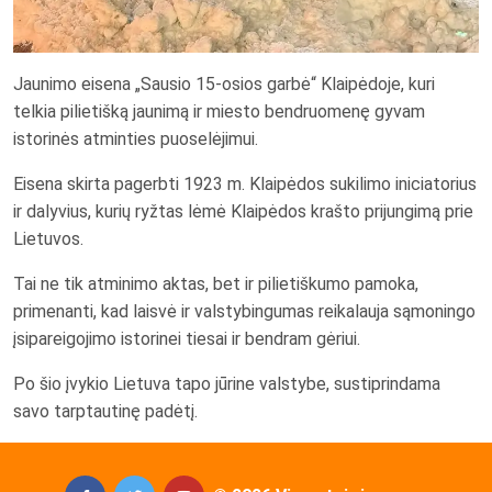
Jaunimo eisena „Sausio 15-osios garbė“ Klaipėdoje, kuri
telkia pilietišką jaunimą ir miesto bendruomenę gyvam
istorinės atminties puoselėjimui.
Eisena skirta
pagerbti 1923 m. Klaipėdos sukilimo iniciatorius
ir dalyvius, kurių ryžtas lėmė Klaipėdos krašto prijungimą prie
Lietuvos.
Tai ne tik atminimo aktas, bet ir pilietiškumo pamoka,
primenanti, kad laisvė ir valstybingumas reikalauja sąmoningo
įsipareigojimo istorinei tiesai ir bendram gėriui.
Po šio įvykio Lietuva tapo jūrine valstybe, sustiprindama
savo tarptautinę padėtį.