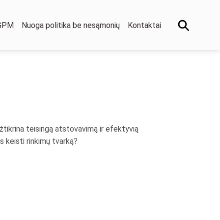
 GPM
Nuoga politika be nesąmonių
Kontaktai
užtikrina teisingą atstovavimą ir efektyvią
s keisti rinkimų tvarką?