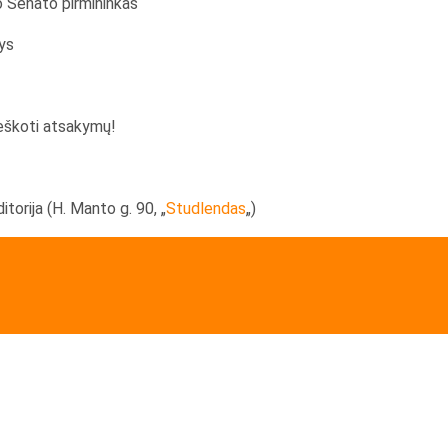
o Senato pirmininkas
ys
ieškoti atsakymų!
orija (H. Manto g. 90, „
Studlendas
„)