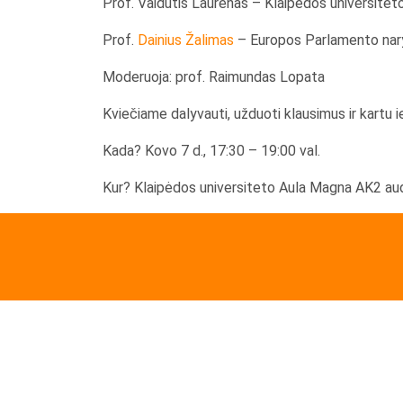
Prof. Vaidutis Laurėnas – Klaipėdos universitet
Prof.
Dainius Žalimas
– Europos Parlamento nar
Moderuoja: prof. Raimundas Lopata
Kviečiame dalyvauti, užduoti klausimus ir kartu 
Kada? Kovo 7 d., 17:30 – 19:00 val.
Kur? Klaipėdos universiteto Aula Magna AK2 audit