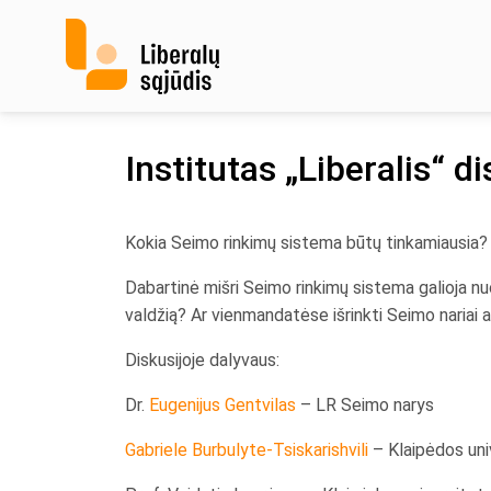
Skip
to
content
Institutas „Liberalis“ d
Kokia Seimo rinkimų sistema būtų tinkamiausia?
Dabartinė mišri Seimo rinkimų sistema galioja nuo
valdžią? Ar vienmandatėse išrinkti Seimo nariai a
Diskusijoje dalyvaus:
Dr.
Eugenijus Gentvilas
– LR Seimo narys
Gabriele Burbulyte-Tsiskarishvili
– Klaipėdos uni