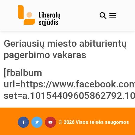
Skip
to
content
Geriausių miesto abiturientų
pagerbimo vakaras
[fbalbum
url=https://www.facebook.co
set=a.10154409605862792.1
© 2026 Visos teisės saugomos