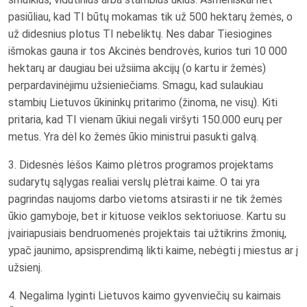
pasiūliau, kad TI būtų mokamas tik už 500 hektarų žemės, o
už didesnius plotus TI nebeliktų. Nes dabar Tiesiogines
išmokas gauna ir tos Akcinės bendrovės, kurios turi 10 000
hektarų ar daugiau bei užsiima akcijų (o kartu ir žemės)
perpardavinėjimu užsieniečiams. Smagu, kad sulaukiau
stambių Lietuvos ūkininkų pritarimo (žinoma, ne visų). Kiti
pritaria, kad TI vienam ūkiui negali viršyti 150.000 eurų per
metus. Yra dėl ko žemės ūkio ministrui pasukti galvą.
3. Didesnės lėšos Kaimo plėtros programos projektams
sudarytų sąlygas realiai verslų plėtrai kaime. O tai yra
pagrindas naujoms darbo vietoms atsirasti ir ne tik žemės
ūkio gamyboje, bet ir kituose veiklos sektoriuose. Kartu su
įvairiapusiais bendruomenės projektais tai užtikrins žmonių,
ypač jaunimo, apsisprendimą likti kaime, nebėgti į miestus ar į
užsienį.
4. Negalima lyginti Lietuvos kaimo gyvenviečių su kaimais