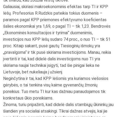
tik svarbu, kad žodžiai virstų tikrove.
Galiausiai, skiriasi makroekonominis efektas tarp TI ir KPP
lėšų. Profesorius R.Rudzkis pateikia tokius duomenis –
paramos pagal KPP priemones efektyvumo koeficientas
šalies ekonomikai yra 1,69, o pagal TI – tik 1,23. Bendrovės
„Ekonominės konsultacijos ir tyrimai“ duomenimis,
investicijos nuo KPP lėšų sudaro 74 proc., o nuo TI – tik 51
proc. Kitaip sakant, pusė gautų Tiesioginių išmokų yra
„pravalgoma“ ir tik pusė skiriama investicijoms. Manau, reikia
įvertinti ir tai, kad didelė dalis investicijoms nuo TI yra
skiriama naujai technikai įsigyti, tad šie pinigai lieka ne
Lietuvoje, bet nukeliauja į užsienį.
Neginčytina ir tai, kad KPP lėšomis yra kuriamos viešosios
gėrybės, o tai tenkina visų kaime gyvenančių žmonių
poreikius. Tuo metu TI kur kas dažniau panaudojamos tik
konkretaus ūkio poreikiams.
Žinoma, turiu pripažinti, kad didelė dalis stambiųjų ūkininkų jau
šiandien yra socialiai atsakingi. Tikrai dažnas atvejis, kai jie