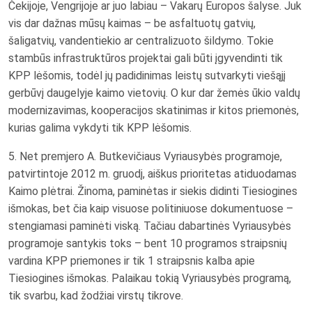
Čekijoje, Vengrijoje ar juo labiau – Vakarų Europos šalyse. Juk
vis dar dažnas mūsų kaimas – be asfaltuotų gatvių,
šaligatvių, vandentiekio ar centralizuoto šildymo. Tokie
stambūs infrastruktūros projektai gali būti įgyvendinti tik
KPP lėšomis, todėl jų padidinimas leistų sutvarkyti viešąjį
gerbūvį daugelyje kaimo vietovių. O kur dar žemės ūkio valdų
modernizavimas, kooperacijos skatinimas ir kitos priemonės,
kurias galima vykdyti tik KPP lėšomis.
5. Net premjero A. Butkevičiaus Vyriausybės programoje,
patvirtintoje 2012 m. gruodį, aiškus prioritetas atiduodamas
Kaimo plėtrai. Žinoma, paminėtas ir siekis didinti Tiesiogines
išmokas, bet čia kaip visuose politiniuose dokumentuose –
stengiamasi paminėti viską. Tačiau dabartinės Vyriausybės
programoje santykis toks – bent 10 programos straipsnių
vardina KPP priemones ir tik 1 straipsnis kalba apie
Tiesiogines išmokas. Palaikau tokią Vyriausybės programą,
tik svarbu, kad žodžiai virstų tikrove.