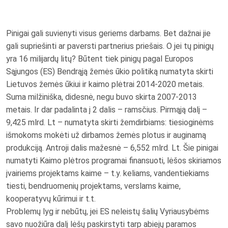
Pinigai gali suvienyti visus geriems darbams. Bet dažnai jie
gali supriešinti ar paversti partnerius priešais. O jei tų pinigų
yra 16 milijardų litų? Būtent tiek pinigų pagal Europos
Sąjungos (ES) Bendrąją žemės ūkio politiką numatyta skirti
Lietuvos žemės ūkiui ir kaimo plėtrai 2014-2020 metais.
Suma milžiniška, didesnė, negu buvo skirta 2007-2013
metais. Ir dar padalinta į 2 dalis – ramsčius. Pirmąją dalį –
9,425 mlrd. Lt – numatyta skirti žemdirbiams: tiesioginėms
išmokoms mokėti už dirbamos žemės plotus ir auginamą
produkciją. Antroji dalis mažesnė – 6,552 mlrd. Lt. Šie pinigai
numatyti Kaimo plėtros programai finansuoti, lėšos skiriamos
įvairiems projektams kaime – t.y. keliams, vandentiekiams
tiesti, bendruomenių projektams, verslams kaime,
kooperatyvų kūrimui ir t.t.
Problemų lyg ir nebūtų, jei ES neleistų šalių Vyriausybėms
savo nuožiūra dalį lėšų paskirstyti tarp abiejų paramos