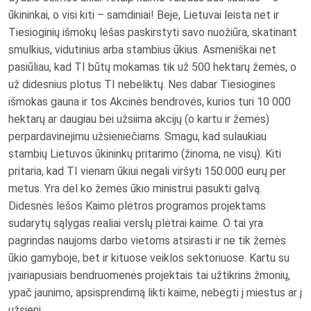
ūkininkai, o visi kiti – samdiniai! Beje, Lietuvai leista net ir
Tiesioginių išmokų lėšas paskirstyti savo nuožiūra, skatinant
smulkius, vidutinius arba stambius ūkius. Asmeniškai net
pasiūliau, kad TI būtų mokamas tik už 500 hektarų žemės, o
už didesnius plotus TI nebeliktų. Nes dabar Tiesiogines
išmokas gauna ir tos Akcinės bendrovės, kurios turi 10 000
hektarų ar daugiau bei užsiima akcijų (o kartu ir žemės)
perpardavinėjimu užsieniečiams. Smagu, kad sulaukiau
stambių Lietuvos ūkininkų pritarimo (žinoma, ne visų). Kiti
pritaria, kad TI vienam ūkiui negali viršyti 150.000 eurų per
metus. Yra dėl ko žemės ūkio ministrui pasukti galvą.
Didesnės lėšos Kaimo plėtros programos projektams
sudarytų sąlygas realiai verslų plėtrai kaime. O tai yra
pagrindas naujoms darbo vietoms atsirasti ir ne tik žemės
ūkio gamyboje, bet ir kituose veiklos sektoriuose. Kartu su
įvairiapusiais bendruomenės projektais tai užtikrins žmonių,
ypač jaunimo, apsisprendimą likti kaime, nebėgti į miestus ar į
užsienį.