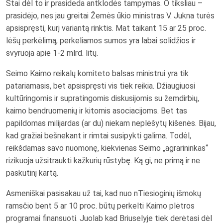
Štai dėl to ir prasideda antklodės tampymas. O tiksliau –
prasidėjo, nes jau greitai Žemės ūkio ministras V. Jukna turės
apsispręsti, kurį variantą rinktis. Mat taikant 15 ar 25 proc.
lėšų perkėlimą, perkeliamos sumos yra labai solidžios ir
svyruoja apie 1-2 mlrd. litų.
Seimo Kaimo reikalų komiteto balsas ministrui yra tik
patariamasis, bet apsispręsti vis tiek reikia. Džiaugiuosi
kultūringomis ir supratingomis diskusijomis su žemdirbių,
kaimo bendruomenių ir kitomis asociacijoms. Bet tas
papildomas milijardas (ar du) niekam neplėšytų kišenės. Bijau,
kad gražiai bešnekant ir rimtai susipykti galima. Todėl,
reikšdamas savo nuomonę, kiekvienas Seimo „agrarininkas“
rizikuoja užsitraukti kažkurių rūstybę. Ką gi, ne primą ir ne
paskutinį kartą.
Asmeniškai pasisakau už tai, kad nuo nTiesioginių išmokų
ramsčio bent 5 ar 10 proc. būtų perkelti Kaimo plėtros
programai finansuoti. Juolab kad Briuselyje tiek derėtasi dėl