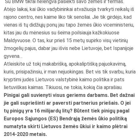
Su BMW tikrai nelengva pasiekti savo žemes ir fermas.
Atėjo laikai, kai ūkio vadybininkai atvažiuoja tvarkyti reikalų iš
rajono centro, nes kaime liko tik senoliai. Jie tik girdėjo, kad
vienas iš tų didžiųjų ponų jau tapo žemės ūkio viceministeriu,
kitas jau du mėnesius su šeima poilsiauja kažkokiuose
Maldyvuose. O tas, kur prieš 15 metų supirko visų vietinių
žmogelių pajus, dabar jau išvis nebe Lietuvoje, bet Ispanijoje
gyvena…
Atleiskite už tokį makabrišką, apokaliptišką pajuokavimą,
kuris, prisipažinsiu, ir man nejuokingas. Bet vis tik svarbu, kuria
kryptimi judės Lietuvos valstybinė kaimo politika ir pats
lietuviškas kaimas. Tikiuosi, ne tokia, kokią čia aprašiau.
Pinigai gali suvienyti visus geriems darbams. Bet dažnai
jie gali supriešinti ar paversti partnerius priešais. O jei
tų pinigų yra 16 milijardų litų? Būtent tiek pinigų pagal
Europos Sąjungos (ES) Bendrąją žemės ūkio politiką
numatyta skirti Lietuvos žemės ūkiui ir kaimo plėtrai
2014-2020 metais.