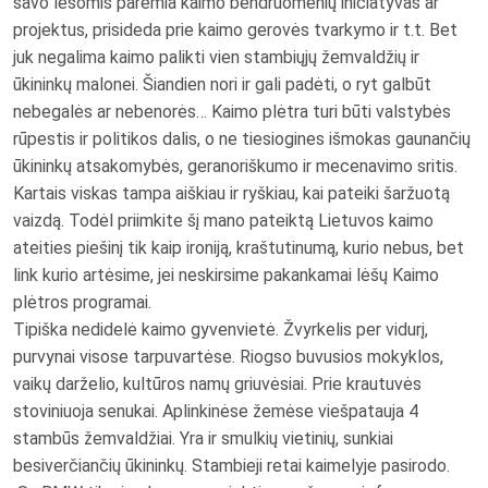
savo lėšomis paremia kaimo bendruomenių iniciatyvas ar
projektus, prisideda prie kaimo gerovės tvarkymo ir t.t. Bet
juk negalima kaimo palikti vien stambiųjų žemvaldžių ir
ūkininkų malonei. Šiandien nori ir gali padėti, o ryt galbūt
nebegalės ar nebenorės… Kaimo plėtra turi būti valstybės
rūpestis ir politikos dalis, o ne tiesiogines išmokas gaunančių
ūkininkų atsakomybės, geranoriškumo ir mecenavimo sritis.
Kartais viskas tampa aiškiau ir ryškiau, kai pateiki šaržuotą
vaizdą. Todėl priimkite šį mano pateiktą Lietuvos kaimo
ateities piešinį tik kaip ironiją, kraštutinumą, kurio nebus, bet
link kurio artėsime, jei neskirsime pakankamai lėšų Kaimo
plėtros programai.
Tipiška nedidelė kaimo gyvenvietė. Žvyrkelis per vidurį,
purvynai visose tarpuvartėse. Riogso buvusios mokyklos,
vaikų darželio, kultūros namų griuvėsiai. Prie krautuvės
stoviniuoja senukai. Aplinkinėse žemėse viešpatauja 4
stambūs žemvaldžiai. Yra ir smulkių vietinių, sunkiai
besiverčiančių ūkininkų. Stambieji retai kaimelyje pasirodo.