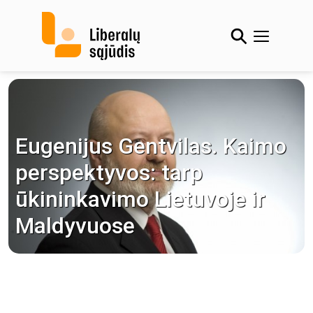
Skip
to
content
Eugenijus Gentvilas. Kaimo
perspektyvos: tarp
ūkininkavimo Lietuvoje ir
Maldyvuose