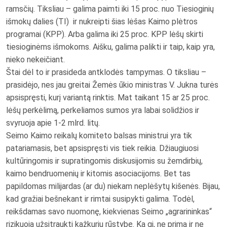
ramsčių. Tiksliau – galima paimti iki 15 proc. nuo Tiesioginių
išmokų dalies (TI) ir nukreipti šias lėšas Kaimo plėtros
programai (KPP). Arba galima iki 25 proc. KPP lėšų skirti
tiesioginėms išmokoms. Aišku, galima palikti ir taip, kaip yra,
nieko nekeičiant.
Štai dėl to ir prasideda antklodės tampymas. O tiksliau –
prasidėjo, nes jau greitai Žemės ūkio ministras V. Jukna turės
apsispręsti, kurį variantą rinktis. Mat taikant 15 ar 25 proc.
lėšų perkėlimą, perkeliamos sumos yra labai solidžios ir
svyruoja apie 1-2 mlrd. litų.
Seimo Kaimo reikalų komiteto balsas ministrui yra tik
patariamasis, bet apsispręsti vis tiek reikia. Džiaugiuosi
kultūringomis ir supratingomis diskusijomis su žemdirbių,
kaimo bendruomenių ir kitomis asociacijoms. Bet tas
papildomas milijardas (ar du) niekam neplėšytų kišenės. Bijau,
kad gražiai bešnekant ir rimtai susipykti galima. Todėl,
reikšdamas savo nuomonę, kiekvienas Seimo „agrarininkas“
rizikuoja užsitraukti kažkurių rūstybę. Ką gi, ne primą ir ne