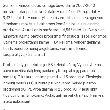
Suma milžiniška, didesnė, negu buvo skirta 2007-2013
metais. Ir dar padalinta į 2 dalis – ramsčius. Pirmąją dalį –
9,425 mlrd. Lt – numatyta skirti žemdirbiams: tiesioginėms
išmokoms mokėti už dirbamos žemės plotus ir auginamą
produkciją. Antroji dalis mažesnė – 6,552 mlrd. Lt. Šie pinigai
numatyti Kaimo plėtros programai finansuoti, lėšos skiriamos
įvairiems projektams kaime – t.y. keliams, vandentiekiams
tiesti, bendruomenių projektams, verslams kaime,
kooperatyvų kūrimui ir t.t.
Problemų lyg ir nebūtų, jei ES neleistų šalių Vyriausybėms
savo nuožiūra dalį lėšų paskirstyti tarp abiejų paramos
ramsčių. Tiksliau – galima paimti iki 15 proc. nuo Tiesioginių
išmokų dalies (TI) ir nukreipti šias lėšas Kaimo plėtros
programai (KPP). Arba galima iki 25 proc. KPP lėšų skirti
tiesioginėms išmokoms. Aišku, galima palikti ir taip, kaip yra,
nieko nekeičiant.