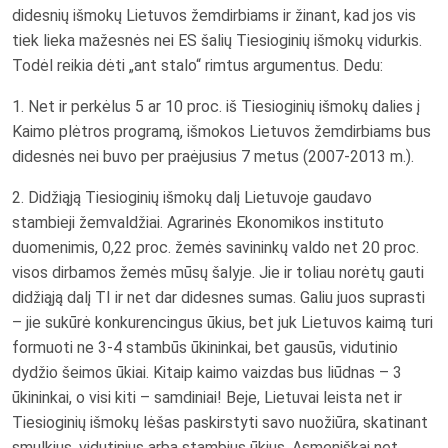
didesnių išmokų Lietuvos žemdirbiams ir žinant, kad jos vis
tiek lieka mažesnės nei ES šalių Tiesioginių išmokų vidurkis.
Todėl reikia dėti „ant stalo“ rimtus argumentus. Dedu:
1. Net ir perkėlus 5 ar 10 proc. iš Tiesioginių išmokų dalies į
Kaimo plėtros programą, išmokos Lietuvos žemdirbiams bus
didesnės nei buvo per praėjusius 7 metus (2007-2013 m.).
2. Didžiąją Tiesioginių išmokų dalį Lietuvoje gaudavo
stambieji žemvaldžiai. Agrarinės Ekonomikos instituto
duomenimis, 0,22 proc. žemės savininkų valdo net 20 proc.
visos dirbamos žemės mūsų šalyje. Jie ir toliau norėtų gauti
didžiąją dalį TI ir net dar didesnes sumas. Galiu juos suprasti
– jie sukūrė konkurencingus ūkius, bet juk Lietuvos kaimą turi
formuoti ne 3-4 stambūs ūkininkai, bet gausūs, vidutinio
dydžio šeimos ūkiai. Kitaip kaimo vaizdas bus liūdnas – 3
ūkininkai, o visi kiti – samdiniai! Beje, Lietuvai leista net ir
Tiesioginių išmokų lėšas paskirstyti savo nuožiūra, skatinant
smulkius, vidutinius arba stambius ūkius. Asmeniškai net