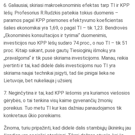
6. Galiausiai, skiriasi makroekonominis efektas tarp TI ir KPP
lėšų. Profesorius R.Rudzkis pateikia tokius duomenis –
paramos pagal KPP priemones efektyvumo koeficientas
šalies ekonomikai yra 1,69, o pagal TI – tik 1,23. Bendrovės
„Ekonominės konsultacijos ir tyrimai“ duomenimis,
investicijos nuo KPP lėšų sudaro 74 proc., o nuo TI – tik 51
proc. Kitaip sakant, pusė gautų Tiesioginių išmokų yra
„pravalgoma“ ir tik pusė skiriama investicijoms. Manau, reikia
įvertinti ir tai, kad didelė dalis investicijoms nuo TI yra
skiriama naujai technikai įsigyti, tad šie pinigai lieka ne
Lietuvoje, bet nukeliauja į užsienį.
7. Neginčytina ir tai, kad KPP lėšomis yra kuriamos viešosios
gėrybės, o tai tenkina visų kaime gyvenančių žmonių
poreikius. Tuo metu TI kur kas dažniau panaudojamos tik
konkretaus ūkio poreikiams.
Žinoma, turiu pripažinti, kad didelė dalis stambiųjų ūkininkų jau