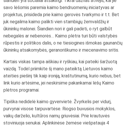
šiandien yra socialiai atsakingi. Tikrai dažnas atvejis, kai jie
savo lėšomis paremia kaimo bendruomenių iniciatyvas ar
projektus, prisideda prie kaimo gerovės tvarkymo ir t.t. Bet
juk negalima kaimo palikti vien stambiųjų žemvaldžių ir
ūkininkų malonei. Šiandien nori ir gali padėti, o ryt galbūt
nebegalės ar nebenorės… Kaimo plėtra turi būti valstybės
rūpestis ir politikos dalis, o ne tiesiogines išmokas gaunančių
ūkininkų atsakomybės, geranoriškumo ir mecenavimo sritis.
Kartais viskas tampa aiškiau ir ryškiau, kai pateiki šaržuotą
vaizdą. Todėl priimkite šį mano pateiktą Lietuvos kaimo
ateities piešinį tik kaip ironiją, kraštutinumą, kurio nebus, bet
link kurio artėsime, jei neskirsime pakankamai lėšų Kaimo
plėtros programai.
Tipiška nedidelė kaimo gyvenvietė. Žvyrkelis per vidurį,
purvynai visose tarpuvartėse. Riogso buvusios mokyklos,
vaikų darželio, kultūros namų griuvėsiai. Prie krautuvės
stoviniuoja senukai. Aplinkinėse žemėse viešpatauja 4