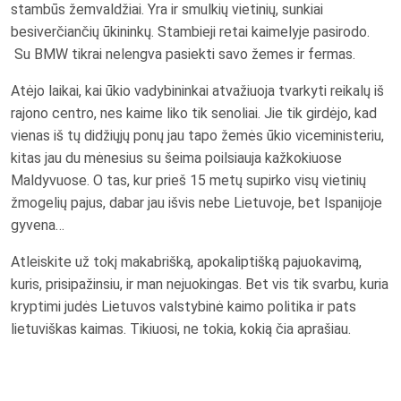
stambūs žemvaldžiai. Yra ir smulkių vietinių, sunkiai
besiverčiančių ūkininkų. Stambieji retai kaimelyje pasirodo.
Su BMW tikrai nelengva pasiekti savo žemes ir fermas.
Atėjo laikai, kai ūkio vadybininkai atvažiuoja tvarkyti reikalų iš
rajono centro, nes kaime liko tik senoliai. Jie tik girdėjo, kad
vienas iš tų didžiųjų ponų jau tapo žemės ūkio viceministeriu,
kitas jau du mėnesius su šeima poilsiauja kažkokiuose
Maldyvuose. O tas, kur prieš 15 metų supirko visų vietinių
žmogelių pajus, dabar jau išvis nebe Lietuvoje, bet Ispanijoje
gyvena…
Atleiskite už tokį makabrišką, apokaliptišką pajuokavimą,
kuris, prisipažinsiu, ir man nejuokingas. Bet vis tik svarbu, kuria
kryptimi judės Lietuvos valstybinė kaimo politika ir pats
lietuviškas kaimas. Tikiuosi, ne tokia, kokią čia aprašiau.