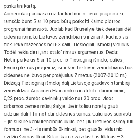
paskutinį kartą.
Asmeniškai pasisakau už tai, kad nuo nTiesioginių išmokų
ramsčio bent 5 ar 10 proc. būtų perkelti Kaimo plėtros
programai finansuoti. Juolab kad Briuselyje tiek derėtasi dėl
didesnių išmokų Lietuvos žemdirbiams ir žinant, kad jos vis
tiek lieka mažesnės nei ES šalių Tiesioginių išmokų vidurkis.
Todėl reikia dėti „ant stalo“ rimtus argumentus. Dedu:
Net ir perkėlus 5 ar 10 proc. iš Tiesioginių išmokų dalies į
Kaimo plėtros programą, išmokos Lietuvos žemdirbiams bus
didesnės nei buvo per praėjusius 7 metus (2007-2013 m.).
Didžiąją Tiesioginių išmokų dalį Lietuvoje gaudavo stambieji
žemvaldžiai. Agrarinės Ekonomikos instituto duomenimis,
0,22 proc. žemės savininkų valdo net 20 proc. visos
dirbamos žemės mūsų šalyje. Jie ir toliau norėtų gauti
didžiąją dalį TI ir net dar didesnes sumas. Galiu juos suprasti
– jie sukūrė konkurencingus ūkius, bet juk Lietuvos kaimą turi
formuoti ne 3-4 stambūs ūkininkai, bet gausūs, vidutinio
dydžio šeimos ūkiai. Kitaip kaimo vaizdas bus liūdnas – 3