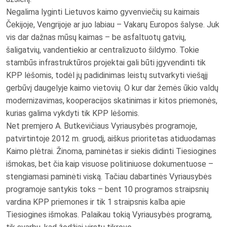
Negalima lyginti Lietuvos kaimo gyvenviečių su kaimais
Čekijoje, Vengrijoje ar juo labiau – Vakarų Europos šalyse. Juk
vis dar dažnas mūsų kaimas – be asfaltuotų gatvių,
šaligatvių, vandentiekio ar centralizuoto šildymo. Tokie
stambūs infrastruktūros projektai gali būti įgyvendinti tik
KPP lėšomis, todėl jų padidinimas leistų sutvarkyti viešąjį
gerbūvį daugelyje kaimo vietovių. O kur dar žemės ūkio valdų
modernizavimas, kooperacijos skatinimas ir kitos priemonės,
kurias galima vykdyti tik KPP lėšomis.
Net premjero A. Butkevičiaus Vyriausybės programoje,
patvirtintoje 2012 m. gruodį, aiškus prioritetas atiduodamas
Kaimo plėtrai. Žinoma, paminėtas ir siekis didinti Tiesiogines
išmokas, bet čia kaip visuose politiniuose dokumentuose –
stengiamasi paminėti viską. Tačiau dabartinės Vyriausybės
programoje santykis toks – bent 10 programos straipsnių
vardina KPP priemones ir tik 1 straipsnis kalba apie
Tiesiogines išmokas. Palaikau tokią Vyriausybės programą,