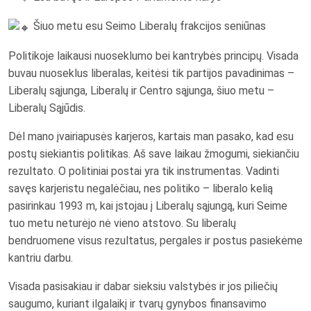
Šiuo metu esu Seimo Liberalų frakcijos seniūnas
Politikoje laikausi nuoseklumo bei kantrybės principų. Visada
buvau nuoseklus liberalas, keitėsi tik partijos pavadinimas –
Liberalų sąjunga, Liberalų ir Centro sąjunga, šiuo metu –
Liberalų Sąjūdis.
Dėl mano įvairiapusės karjeros, kartais man pasako, kad esu
postų siekiantis politikas. Aš save laikau žmogumi, siekiančiu
rezultato. O politiniai postai yra tik instrumentas. Vadinti
savęs karjeristu negalėčiau, nes politiko – liberalo kelią
pasirinkau 1993 m, kai įstojau į Liberalų sąjungą, kuri Seime
tuo metu neturėjo nė vieno atstovo. Su liberalų
bendruomene visus rezultatus, pergales ir postus pasiekėme
kantriu darbu.
Visada pasisakiau ir dabar sieksiu valstybės ir jos piliečių
saugumo, kuriant ilgalaikį ir tvarų gynybos finansavimo