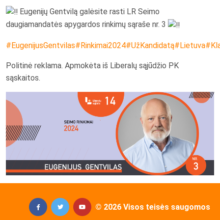
Eugenijų Gentvilą galėsite rasti LR Seimo
daugiamandatės apygardos rinkimų sąraše nr. 3
#EugenijusGentvilas
#Rinkimai2024
#UžKandidatą
#Lietuva
#Kl
Politinė reklama. Apmokėta iš Liberalų sąjūdžio PK
sąskaitos.
© 2026 Visos teisės saugomos