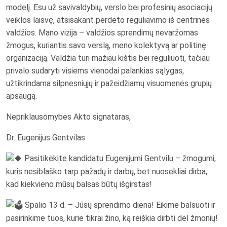
modelį. Esu už savivaldybių, verslo bei profesinių asociacijų
veiklos laisvę, atsisakant perdėto reguliavimo iš centrinės
valdžios. Mano vizija – valdžios sprendimų nevaržomas
žmogus, kuriantis savo verslą, meno kolektyvą ar politinę
organizaciją. Valdžia turi mažiau kištis bei reguliuoti, tačiau
privalo sudaryti visiems vienodai palankias sąlygas,
užtikrindama silpnesniųjų ir pažeidžiamų visuomenės grupių
apsaugą.
Nepriklausomybės Akto signataras,
Dr. Eugenijus Gentvilas
Pasitikėkite kandidatu Eugenijumi Gentvilu – žmogumi,
kuris nesiblaško tarp pažadų ir darbų, bet nuosekliai dirba,
kad kiekvieno mūsų balsas būtų išgirstas!
Spalio 13 d. – Jūsų sprendimo diena! Eikime balsuoti ir
pasirinkime tuos, kurie tikrai žino, ką reiškia dirbti dėl žmonių!