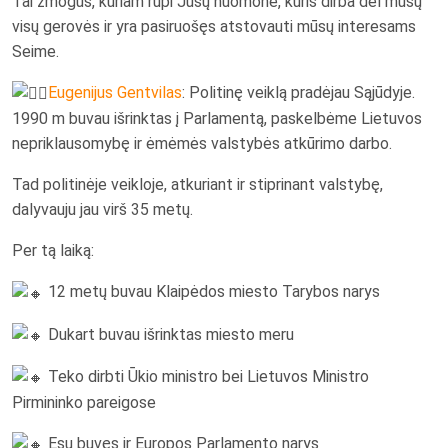
Tai žmogus, kuriam rūpi Jūsų nuomonė, kuris dirba dėl mūsų
visų gerovės ir yra pasiruošęs atstovauti mūsų interesams
Seime.
Eugenijus Gentvilas
: Politinę veiklą pradėjau Sąjūdyje.
1990 m buvau išrinktas į Parlamentą, paskelbėme Lietuvos
nepriklausomybę ir ėmėmės valstybės atkūrimo darbo.
Tad politinėje veikloje, atkuriant ir stiprinant valstybę,
dalyvauju jau virš 35 metų.
Per tą laiką:
12 metų buvau Klaipėdos miesto Tarybos narys
Dukart buvau išrinktas miesto meru
Teko dirbti Ūkio ministro bei Lietuvos Ministro
Pirmininko pareigose
Esu buvęs ir Europos Parlamento narys