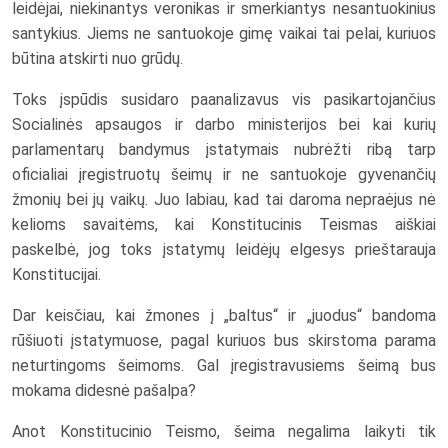
leidėjai, niekinantys veronikas ir smerkiantys nesantuokinius
santykius. Jiems ne santuokoje gimę vaikai tai pelai, kuriuos
būtina atskirti nuo grūdų.
Toks įspūdis susidaro paanalizavus vis pasikartojančius
Socialinės apsaugos ir darbo ministerijos bei kai kurių
parlamentarų bandymus įstatymais nubrėžti ribą tarp
oficialiai įregistruotų šeimų ir ne santuokoje gyvenančių
žmonių bei jų vaikų. Juo labiau, kad tai daroma nepraėjus nė
kelioms savaitėms, kai Konstitucinis Teismas aiškiai
paskelbė, jog toks įstatymų leidėjų elgesys prieštarauja
Konstitucijai.
Dar keisčiau, kai žmones į „baltus“ ir „juodus“ bandoma
rūšiuoti įstatymuose, pagal kuriuos bus skirstoma parama
neturtingoms šeimoms. Gal įregistravusiems šeimą bus
mokama didesnė pašalpa?
Anot Konstitucinio Teismo, šeima negalima laikyti tik