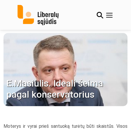
Skip
to
content
E.Masiulis. Ideali šeima
pagal konservatorius
Moterys ir vyrai prieš santuoką turėtų būti skaistūs. Visos