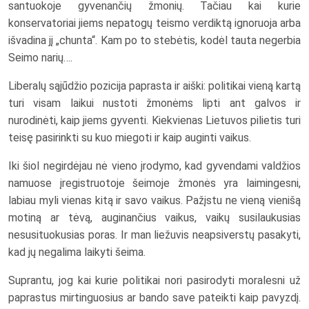
santuokoje gyvenančių žmonių. Tačiau kai kurie
konservatoriai jiems nepatogų teismo verdiktą ignoruoja arba
išvadina jį „chunta“. Kam po to stebėtis, kodėl tauta negerbia
Seimo narių….
Liberalų sąjūdžio pozicija paprasta ir aiški: politikai vieną kartą
turi visam laikui nustoti žmonėms lipti ant galvos ir
nurodinėti, kaip jiems gyventi. Kiekvienas Lietuvos pilietis turi
teisę pasirinkti su kuo miegoti ir kaip auginti vaikus.
Iki šiol negirdėjau nė vieno įrodymo, kad gyvendami valdžios
namuose įregistruotoje šeimoje žmonės yra laimingesni,
labiau myli vienas kitą ir savo vaikus. Pažįstu ne vieną vienišą
motiną ar tėvą, auginančius vaikus, vaikų susilaukusias
nesusituokusias poras. Ir man liežuvis neapsiverstų pasakyti,
kad jų negalima laikyti šeima.
Suprantu, jog kai kurie politikai nori pasirodyti moralesni už
paprastus mirtinguosius ar bando save pateikti kaip pavyzdį.