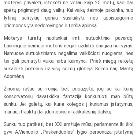
moterys privalėtų ištekėti ne vėliau kaip 25 metų, kad dar
spėtų prigimdyti daug vaikų. Kai vaikų šeimoje pakanka, nuo
lytinių santykių geriau susilaikyti, nes apsisaugojimo
priemonės yra nedorovingos ir teršia aplinką.
Moterys turėtų nuolankiai imti sutuoktinio pavardę.
Laimingoje šeimoje moteris negali uždirbti daugiau nei vyras.
Namuose sutuoktiniams negalima vaikščioti nuogiems, nes
tai gali pamatyti vaikai arba kaimynai. Prieš miegą reikėtų
sukalbėti poterius už visų šeimų globėją Seimo narį Mantą
Adomėną.
Žinoma, rašau su ironija, bet pripažįstu, jog su kai kurių
konservatorių davatkiška fantazija konkuruoti man būtų
sunku. Jei galėtų, kai kurie kolegos į kuriamus įstatymus,
manau, įtrauktų dar įdomesnių ir radikalesnių dalykų.
Sunku tuo patikėti, bet XXI amžiuje mūsų parlamente iki šiol
gyvi A.Vienuolio „Paskenduolės“ lygio personažai-įstatymų