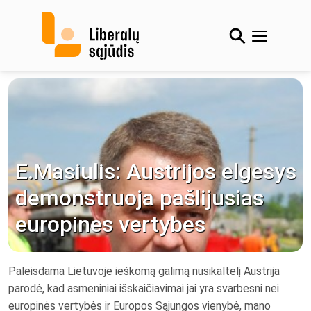
Skip
to
content
E.Masiulis: Austrijos elgesys
demonstruoja pašlijusias
europines vertybes
Paleisdama Lietuvoje ieškomą galimą nusikaltėlį Austrija
parodė, kad asmeniniai išskaičiavimai jai yra svarbesni nei
europinės vertybės ir Europos Sąjungos vienybė, mano