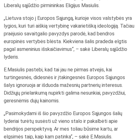
Liberalų sąjūdžio pirmininkas Eligijus Masiulis.
„Lietuva stojo į Europos Sąjungą, kurioje visos valstybės yra
lygios, kuri turi aiškią vertybinę vakarietišką ideologiją. Tačiau
praėjusio savaitgalio pavyzdys parodė, kad bendros
europinės vertybės blėsta. Kiekviena šalis pradeda elgtis
pagal asmeninius išskaičiavimus“, – sakė Liberalų sąjūdžio
lyderis.
E.Masiulis pastebi, kad tai jau ne pirmas atvejis, kai
turtingesnės, didesnės ir įtakingesnės Europos Sąjungos
šalys ignoruoja ar išduoda mažesnių partnerių interesus.
Didžiųjų prielankumą nupirkti galima nesunkiai, pavyzdžiui,
geresnėmis dujų kainomis.
„Pasimokydami iš šio pavyzdžio Europos Sąjungos šalių
lyderiai turėtų susėsti už vieno stalo ir pakalbėti apie
bendrijos perspektyvą. Ar mes toliau būsime kartu, ar
elgsimės taip, kaip kam patinka“, – sakė E.Masiulis.