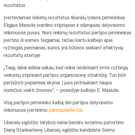
rezultatus.
Įvertindamas rinkimų rezultatus liberalų lyderis pirmininkas
Eligijus Masiulis įvardino stipriąsias ir silpnąsias dalyvavimo
rinkimuose puses. Nors rinkimų rezultatus partijos pirmininkas
įvertino iš esmės teigiamai, tačiau kartu kalbėjo apie
ryžtingas permainas, kurios yra būtinos siekiant efektyvių
rezultatų ateityje.
„Taigi, labai aiškiai sakau, kad reikia nedelsiant imtis ryžtingų
veiksmų stiprinant partijos organizacinę struktūrą. Turi būti
peržiūrėti popieriniai skyriai. Į juos pritraukiant naujus
norinčius veikti žmones“, – posėdyje kalbėjo E. Masiulis.
Visą partijos pirmininko kalbą dėl partijos dalyvavimo
rinkimuose įvertinimo
parsisiųskite čia
.
Liberalų sąjūdžio tarybos nariai bendru sutarimu patvirtino
Dianą Stankaitienę Liberalų sąjūdžio kandidate Seimo