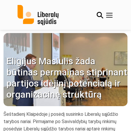
Skip
to
content
Eligijus Masiulis žada
būtinas permainas stiprinant
partijos idėjinį potencialą ir
organizacinę struktūrą
Šeštadienį Klaipėdoje į posėdį susirinko Liberalų sąjūdžio
tarybos nariai. Pirmajame po Savivaldybių tarybų rinkimų
posėdyje Liberalų sąjūdžio tarybos nariai aptarė rinkimų