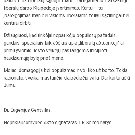
balsuoti už Liberalų sąjūdį ir mane. Tai ilgamečio ir atsakingo
liberalų darbo Klaipėdoje įvertinimas. Kartu – tai
įpareigojimas man bei visiems liberalams toliau sąžiningai bei
kantriai dirbti.
Džiaugiuosi, kad rinkėjai nepatikėjo populistų pažadais,
gandais, specialiais laikraščiais apie „liberalų aštuonkojį“ ar
primityviomis uosto veikėjų pastangomis inicijuoti
baudžiamąją bylą prieš mane.
Melas, demagogija bei populizmas ir vėl liko už borto. Tokia
racionalių, sveikai mąstančių klaipėdiečių valia. Dar kartą ačiū
Jums.
Dr. Eugenijus Gentvilas,
Nepriklausomybės Akto signataras, LR Seimo narys