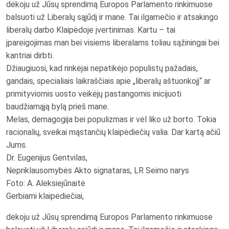
dėkoju už Jūsų sprendimą Europos Parlamento rinkimuose
balsuoti už Liberalų sąjūdį ir mane. Tai ilgamečio ir atsakingo
liberalų darbo Klaipėdoje įvertinimas. Kartu – tai
įpareigojimas man bei visiems liberalams toliau sąžiningai bei
kantriai dirbti.
Džiaugiuosi, kad rinkėjai nepatikėjo populistų pažadais,
gandais, specialiais laikraščiais apie „liberalų aštuonkojį“ ar
primityviomis uosto veikėjų pastangomis inicijuoti
baudžiamąją bylą prieš mane.
Melas, demagogija bei populizmas ir vėl liko už borto. Tokia
racionalių, sveikai mąstančių klaipėdiečių valia. Dar kartą ačiū
Jums.
Dr. Eugenijus Gentvilas,
Nepriklausomybės Akto signataras, LR Seimo narys
Foto: A. Aleksiejūnaitė
Gerbiami klaipėdiečiai,
dėkoju už Jūsų sprendimą Europos Parlamento rinkimuose