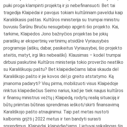
puiki proga klampinti projektą ir jo nebefinansuoti. Bet tai
tragedija Klaipėdai ir pavojus tokiam kultūriniam paveldui kaip
Karališkasis paštas. Kultūros ministerija su trumpai ministru
buvusiu Šarūnu Biručiu nesugebėjo apginti šio projekto. Kai,
tarkime, Klaipėdos Jono bažnyčios projektas be jokių
paraiškų ar ekspertinių vertinimų atsidūrė Vyriausybės
programoje (aišku, dabar, pasikeitus Vyriausybei, šio projekto
ateitis, matyt, irgi liks nebeaiški). Klausimas – kodėl trumpai
dirbusi paskutinė Kultūros ministerija tokio proveržio neatliko
su Karališkuoju paštu? Bet klaipėdiečiams labai skauda dėl
Karališkojo pašto ir jie kovos dėl jo greito atstatymo. Ką
įmanoma padaryti? Visų pirma, mobilizuoti visus Klaipėdoje
rinktus klaipėdiečius Seimo narius, kad jie tiek naujus kultūros
ir finansų ministrus vežtų į Klaipėdą, rodytų realią situaciją ir
būtų priimtas būtinas sprendimas ieškoti/skirti finansavimą
Karališkojo pašto atnaujinimui. Taip pat metas nustoti
kalbomis grįžti į 2022 metus ir ten bandyti surasti
sprendimus. Klaipėdai, klaipėdiečiams, Lietuvai reikalingas šis