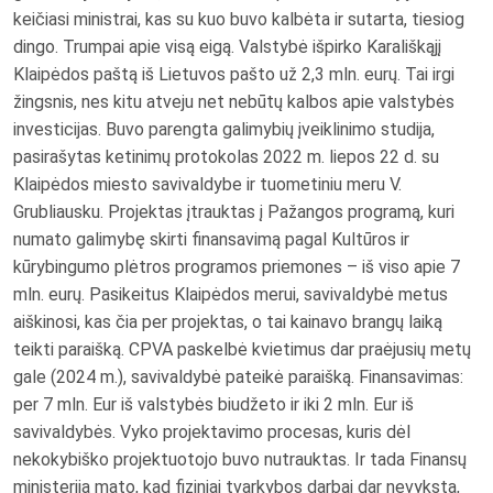
keičiasi ministrai, kas su kuo buvo kalbėta ir sutarta, tiesiog
dingo. Trumpai apie visą eigą. Valstybė išpirko Karališkąjį
Klaipėdos paštą iš Lietuvos pašto už 2,3 mln. eurų. Tai irgi
žingsnis, nes kitu atveju net nebūtų kalbos apie valstybės
investicijas. Buvo parengta galimybių įveiklinimo studija,
pasirašytas ketinimų protokolas 2022 m. liepos 22 d. su
Klaipėdos miesto savivaldybe ir tuometiniu meru V.
Grubliausku. Projektas įtrauktas į Pažangos programą, kuri
numato galimybę skirti finansavimą pagal Kultūros ir
kūrybingumo plėtros programos priemones – iš viso apie 7
mln. eurų. Pasikeitus Klaipėdos merui, savivaldybė metus
aiškinosi, kas čia per projektas, o tai kainavo brangų laiką
teikti paraišką. CPVA paskelbė kvietimus dar praėjusių metų
gale (2024 m.), savivaldybė pateikė paraišką. Finansavimas:
per 7 mln. Eur iš valstybės biudžeto ir iki 2 mln. Eur iš
savivaldybės. Vyko projektavimo procesas, kuris dėl
nekokybiško projektuotojo buvo nutrauktas. Ir tada Finansų
ministerija mato, kad fiziniai tvarkybos darbai dar nevyksta,