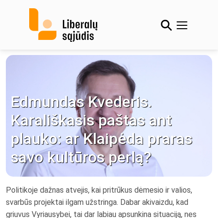
Skip
to
content
Edmundas Kvederis.
Karališkasis paštas ant
plauko: ar Klaipėda praras
savo kultūros perlą?
Politikoje dažnas atvejis, kai pritrūkus dėmesio ir valios,
svarbūs projektai ilgam užstringa. Dabar akivaizdu, kad
griuvus Vyriausybei, tai dar labiau apsunkina situaciją, nes