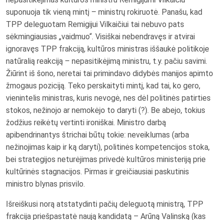
suponuoja tik vieną mintį – ministrų rokiruotė. Panašu, kad
TPP deleguotam Remigijui Vilkaičiui tai nebuvo pats
sėkmingiausias „vaidmuo“. Visiškai nebendravęs ir atvirai
ignoravęs TPP frakciją, kultūros ministras iššaukė politikoje
natūralią reakciją – nepasitikėjimą ministru, t.y. pačiu savimi.
Žiūrint iš šono, neretai tai primindavo didybės manijos apimto
žmogaus poziciją. Teko perskaityti mintį, kad tai, ko gero,
vienintelis ministras, kuris nevogė, nes dėl politinės patirties
stokos, nežinojo ar nemokėjo to daryti (?). Be abejo, tokius
žodžius reikėtų vertinti ironiškai. Ministro darbą
apibendrinantys štrichai būtų tokie: neveiklumas (arba
nežinojimas kaip ir ką daryti), politinės kompetencijos stoka,
bei strategijos neturėjimas privedė kultūros ministeriją prie
kultūrinės stagnacijos. Pirmas ir greičiausiai paskutinis
ministro blynas prisvilo.
Išreiškusi norą atstatydinti pačių deleguotą ministrą, TPP
frakcija priešpastatė naują kandidatą – Arūną Valinską (kas