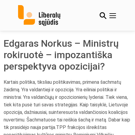
Skip
to
content
Edgaras Norkus – Ministrų
rokiruotė – impozantiška
perspektyva opozicijai?
Kartais politika, tiksliau politikavimas, primena šachmatų
žaidimą. Yra valdantieji ir opozicija. Yra eiliniai politikai ir
ministrai. Yra valdančiųjų ir opozicionierių lyderiai. Tiek viena,
tiek kita pusė turi savas strategijas. Kaip taisyklė, Lietuvoje
opozicija, dažniausiai, suinteresuota valdančiosios koalicijos
nuvertimu. Šachmatuose tai reiškia šachą ir matą. Dabar kaip
tik prasidėjo nauja partija.
TPP frakcijos išreikštas
nepasitikėjimas kultūros ministru Remigijumi Vilkaičiu