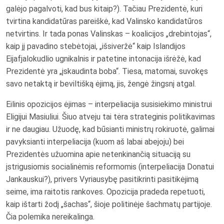
galėjo pagalvoti, kad bus kitaip?). Tačiau Prezidentė, kuri
tvirtina kandidatūras pareiškė, kad Valinsko kandidatūros
netvirtins. Ir tada ponas Valinskas – koalicijos „drebintojas“,
kaip jį pavadino stebėtojai, „išsiveržė“ kaip Islandijos
Eijafjalokudlio ugnikalnis ir patetine intonacija išrėžė, kad
Prezidentė yra „įskaudinta boba“. Tiesa, matomai, suvokęs
savo netaktą ir beviltišką ėjimą, jis, žengė žingsnį atgal.
Eilinis opozicijos ėjimas – interpeliacija susisiekimo ministrui
Eligijui Masiuliui. Šiuo atveju tai tėra strateginis politikavimas
ir ne daugiau. Užuodę, kad būsianti ministrų rokiruotė, galimai
pavyksianti interpeliacija (kuom aš labai abejoju) bei
Prezidentės užuomina apie netenkinančią situaciją su
įstrigusiomis socialinėmis reformomis (interpeliacija Donatui
Jankauskui?), privers Vyriausybę pasitikrinti pasitikėjimą
seime, ima raitotis rankoves. Opozicija pradeda repetuoti,
kaip ištarti žodį „šachas“, šioje politinėje šachmatų partijoje.
Čia polemika nereikalinga.