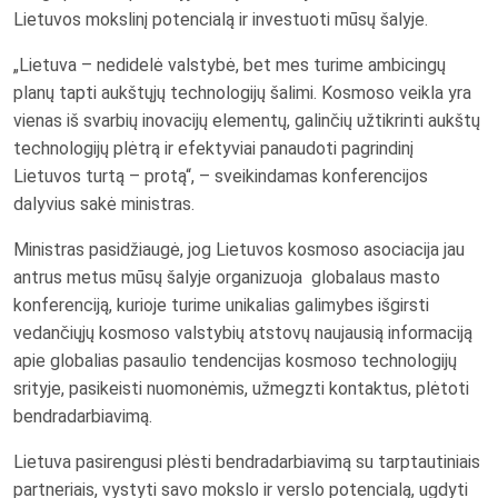
Lietuvos mokslinį potencialą ir investuoti mūsų šalyje.
„Lietuva – nedidelė valstybė, bet mes turime ambicingų
planų tapti aukštųjų technologijų šalimi. Kosmoso veikla yra
vienas iš svarbių inovacijų elementų, galinčių užtikrinti aukštų
technologijų plėtrą ir efektyviai panaudoti pagrindinį
Lietuvos turtą – protą“, – sveikindamas konferencijos
dalyvius sakė ministras.
Ministras pasidžiaugė, jog Lietuvos kosmoso asociacija jau
antrus metus mūsų šalyje organizuoja globalaus masto
konferenciją, kurioje turime unikalias galimybes išgirsti
vedančiųjų kosmoso valstybių atstovų naujausią informaciją
apie globalias pasaulio tendencijas kosmoso technologijų
srityje, pasikeisti nuomonėmis, užmegzti kontaktus, plėtoti
bendradarbiavimą.
Lietuva pasirengusi plėsti bendradarbiavimą su tarptautiniais
partneriais, vystyti savo mokslo ir verslo potencialą, ugdyti