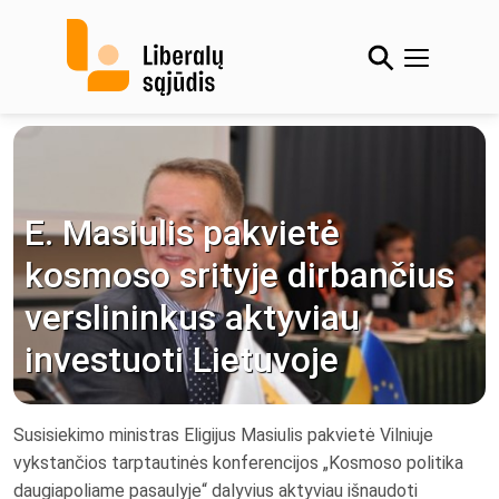
Skip
to
content
E. Masiulis pakvietė
kosmoso srityje dirbančius
verslininkus aktyviau
investuoti Lietuvoje
Susisiekimo ministras Eligijus Masiulis pakvietė Vilniuje
vykstančios tarptautinės konferencijos „Kosmoso politika
daugiapoliame pasaulyje“ dalyvius aktyviau išnaudoti