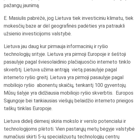
pažangų jaunimą.
E. Masiulis pabrėžė, jog Lietuva tiek investiciniu klimatu, tiek
mokesčių baze ar dėl geografinės padėties yra patraukli
užsienio investicijoms valstybė.
Lietuva jau daug kur pirmauja informacinių ir ryšio
technologijų srityje. Lietuva yra pirmoji Europoje ir šeštoji
pasaulyje pagal šviesolaidinio plačiajuosčio interneto tinklo
skverbtį. Lietuva užima antrąją vietą pasaulyje pagal
interneto ryšio greitį. Lietuva yra pirmoji pasaulyje pagal
mobiliojo ryšio abonentų skaičių, tenkantį 100 gyventojų.
Mūsų šalyje yra didžiausia mobiliojo ryšio skverbtis. Europos
Sąjungoje bei tankiausias viešųjų belaidžio interneto prieigos
taškų tinklas Europoje.
Lietuva didelį dėmesį skiria mokslo ir verslo potencialui ir
technologijoms plėtoti. Vien pastarųjų metų bėgyje valstybė
numačiusi skirti 5-ių specializuotų technologijų centrų