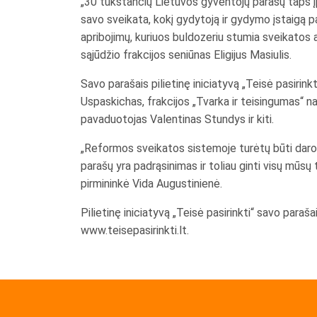
„30 tūkstančių Lietuvos gyventojų parašų taps įpa
savo sveikata, kokį gydytoją ir gydymo įstaigą p
apribojimų, kuriuos buldozeriu stumia sveikatos a
sąjūdžio frakcijos seniūnas Eligijus Masiulis.
Savo parašais pilietinę iniciatyvą „Teisė pasirink
Uspaskichas, frakcijos „Tvarka ir teisingumas“ 
pavaduotojas Valentinas Stundys ir kiti.
„Reformos sveikatos sistemoje turėtų būti daromo
parašų yra padrąsinimas ir toliau ginti visų mū
pirmininkė Vida Augustinienė.
Pilietinę iniciatyvą „Teisė pasirinkti“ savo paraša
www.teisepasirinkti.lt.