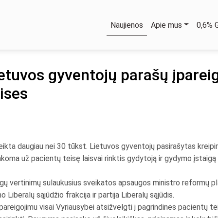
Naujienos
Apie mus
0,6%
Lietuvos gyventojų parašų įpare
eises
teikta daugiau nei 30 tūkst. Lietuvos gyventojų pasirašytas kreipim
pasisakoma už pacientų teisę laisvai rinktis gydytoją ir gydymo įst
ingų vertinimų sulaukusius sveikatos apsaugos ministro reformų p
iberalų sąjūdžio frakcija ir partija Liberalų sąjūdis.
reigojimu visai Vyriausybei atsižvelgti į pagrindines pacientų te