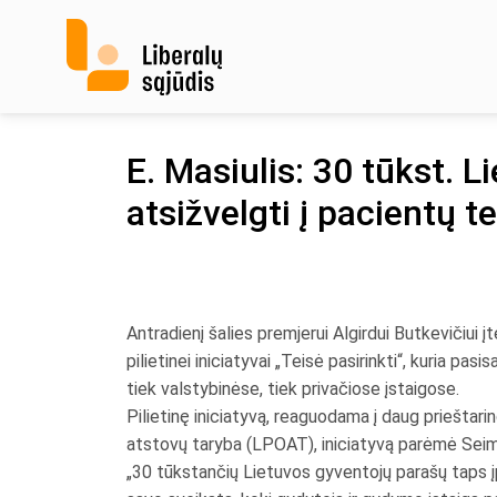
Skip
to
content
E. Masiulis: 30 tūkst. 
atsižvelgti į pacientų t
Antradienį šalies premjerui Algirdui Butkevičiui į
pilietinei iniciatyvai „Teisė pasirinkti“, kuria 
tiek valstybinėse, tiek privačiose įstaigose.
Pilietinę iniciatyvą, reaguodama į daug prieštar
atstovų taryba (LPOAT), iniciatyvą parėmė Seimo L
„30 tūkstančių Lietuvos gyventojų parašų taps įpa