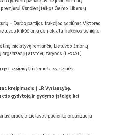
škas gydymo paslaugas be jokių dirbtinių
 premjerui šiandien įteikęs Seimo Liberalų
kurių – Darbo partijos frakcijos seniūnas Viktoras
Lietuvos krikščionių demokratų frakcijos seniūno
ietinę iniciatyvą remiančių Lietuvos žmonių
tų organizacijų atstovų tarybos (LPOAT)
au gali pasirašyti interneto svetainėje
tas kreipimasis į LR Vyriausybę.
inktis gydytoją ir gydymo įstaigą bei
lanus, pradėjo Lietuvos pacientų organizacijų