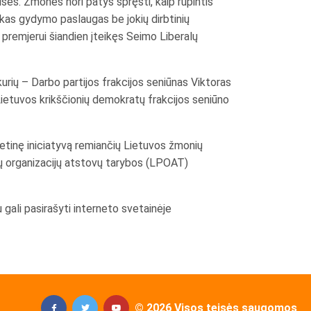
ises. Žmonės nori patys spręsti, kaip rūpintis
škas gydymo paslaugas be jokių dirbtinių
 premjerui šiandien įteikęs Seimo Liberalų
kurių – Darbo partijos frakcijos seniūnas Viktoras
Lietuvos krikščionių demokratų frakcijos seniūno
ietinę iniciatyvą remiančių Lietuvos žmonių
tų organizacijų atstovų tarybos (LPOAT)
au gali pasirašyti interneto svetainėje
© 2026 Visos teisės saugomos