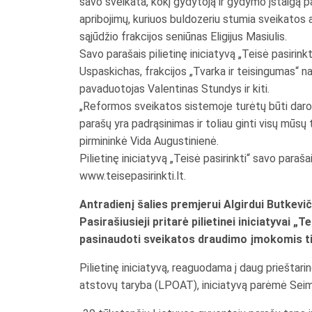
savo sveikata, kokį gydytoją ir gydymo įstaigą p
apribojimų, kuriuos buldozeriu stumia sveikatos a
sąjūdžio frakcijos seniūnas Eligijus Masiulis.
Savo parašais pilietinę iniciatyvą „Teisė pasirink
Uspaskichas, frakcijos „Tvarka ir teisingumas“ 
pavaduotojas Valentinas Stundys ir kiti.
„Reformos sveikatos sistemoje turėtų būti daromo
parašų yra padrąsinimas ir toliau ginti visų mū
pirmininkė Vida Augustinienė.
Pilietinę iniciatyvą „Teisė pasirinkti“ savo paraša
www.teisepasirinkti.lt.
Antradienį šalies premjerui Algirdui Butkevič
Pasirašiusieji pritarė pilietinei iniciatyvai 
pasinaudoti sveikatos draudimo įmokomis tie
Pilietinę iniciatyvą, reaguodama į daug prieštar
atstovų taryba (LPOAT), iniciatyvą parėmė Seimo L