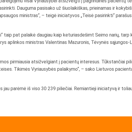
reigojimu visai Vyriausybei atsižvelgti į pagrindines pacientų te
asirinkti. Dauguma pasisako už šiuolaikiškas, prieinamas ir kokybi
psaugos ministras“, – teigė iniciatyvos „Teisė pasirinkti“ parašus
ti“ taip pat palaikė daugiau kaip keturiasdešimt Seimo narių, tarp 
narys aplinkos ministras Valentinas Mazuronis, Tėvynės sąjungos-
s pirmiausia atsižvelgiant į pacientų interesus. Tūkstančiai pil
sų teises. Tikimės Vyriausybės palaikymo“, – sako Lietuvos pacien
is jau parėmė iš viso 30 239 piliečiai. Remiantieji iniciatyvą ir toli