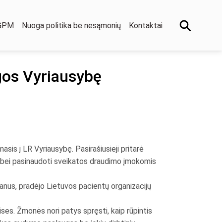
 GPM
Nuoga politika be nesąmonių
Kontaktai
igos Vyriausybę
asis į LR Vyriausybę. Pasirašiusieji pritarė
aigą bei pasinaudoti sveikatos draudimo įmokomis
lanus, pradėjo Lietuvos pacientų organizacijų
ises. Žmonės nori patys spręsti, kaip rūpintis