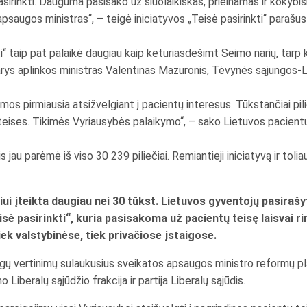
asirinkti. Dauguma pasisako už šiuolaikiškas, prieinamas ir kokybi
psaugos ministras“, – teigė iniciatyvos „Teisė pasirinkti“ parašus
ti“ taip pat palaikė daugiau kaip keturiasdešimt Seimo narių, tarp 
narys aplinkos ministras Valentinas Mazuronis, Tėvynės sąjungos-
s pirmiausia atsižvelgiant į pacientų interesus. Tūkstančiai pil
sų teises. Tikimės Vyriausybės palaikymo“, – sako Lietuvos pacien
is jau parėmė iš viso 30 239 piliečiai. Remiantieji iniciatyvą ir toli
iui įteikta daugiau nei 30 tūkst. Lietuvos gyventojų pasirašy
„Teisė pasirinkti“, kuria pasisakoma už pacientų teisę laisvai r
k valstybinėse, tiek privačiose įstaigose.
ingų vertinimų sulaukusius sveikatos apsaugos ministro reformų p
iberalų sąjūdžio frakcija ir partija Liberalų sąjūdis.