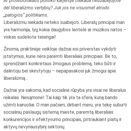
Ar profesionalaus politiko karjeroje niekada nesuabejojote
dėl liberalizmo vertybių? Juk jos ne visuomet atrodo
„patogios“ politikams.
Liberalizmu niekada neteko suabejoti. Liberalų principai man
yra harmonija, lyg kokia daugybos lentelė ar muzikos natos –
viskas sudėliota teisingai!
Žinoma, praktinėje veikloje dažnai esi priverstas vykdyti
įstatymus, kurie nėra paremti liberaliais principais. Be to,
sprendžiant konkretaus žmogaus problemą, teko būti ir
dalintoju bei skirstytoju – nepapasakosi juk žmogui apie
liberalizmą…
Dažnai yra sakoma, kad socialinė rūpyba yra visai ne liberalus
reikalas. Nesąmonė! Tai kaip tik yra ta sfera, kurią bando
užimti kairuoliai. O man pačiam, dirbant meru, yra tekę suburti
socialinių paslaugų sistemą mieste, paremtą liberaliais
konkurencijos ir efektyvumo principais, pritraukiant platų ir
aktyvų nevyriausybinį sektorių.