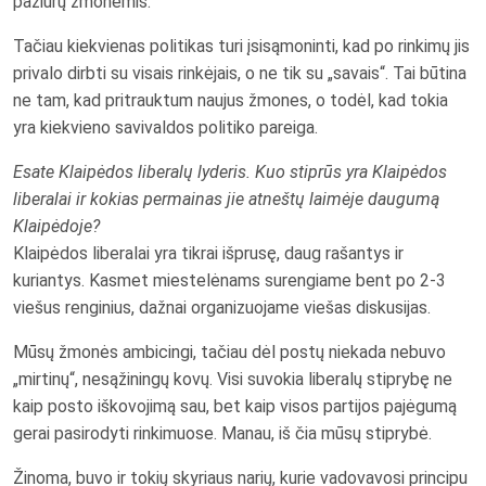
pažiūrų žmonėmis.
Tačiau kiekvienas politikas turi įsisąmoninti, kad po rinkimų jis
privalo dirbti su visais rinkėjais, o ne tik su „savais“. Tai būtina
ne tam, kad pritrauktum naujus žmones, o todėl, kad tokia
yra kiekvieno savivaldos politiko pareiga.
Esate Klaipėdos liberalų lyderis. Kuo stiprūs yra Klaipėdos
liberalai ir kokias permainas jie atneštų laimėje daugumą
Klaipėdoje?
Klaipėdos liberalai yra tikrai išprusę, daug rašantys ir
kuriantys. Kasmet miestelėnams surengiame bent po 2-3
viešus renginius, dažnai organizuojame viešas diskusijas.
Mūsų žmonės ambicingi, tačiau dėl postų niekada nebuvo
„mirtinų“, nesąžiningų kovų. Visi suvokia liberalų stiprybę ne
kaip posto iškovojimą sau, bet kaip visos partijos pajėgumą
gerai pasirodyti rinkimuose. Manau, iš čia mūsų stiprybė.
Žinoma, buvo ir tokių skyriaus narių, kurie vadovavosi principu