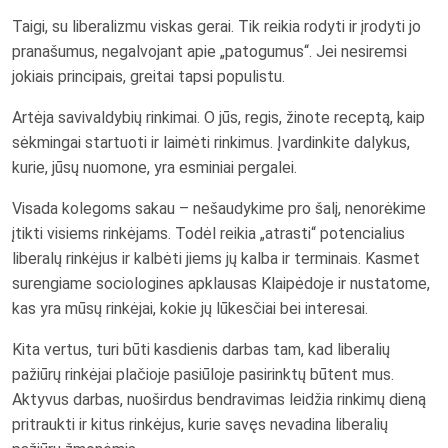
Taigi, su liberalizmu viskas gerai. Tik reikia rodyti ir įrodyti jo
pranašumus, negalvojant apie „patogumus“. Jei nesiremsi
jokiais principais, greitai tapsi populistu.
Artėja savivaldybių rinkimai. O jūs, regis, žinote receptą, kaip
sėkmingai startuoti ir laimėti rinkimus. Įvardinkite dalykus,
kurie, jūsų nuomone, yra esminiai pergalei.
Visada kolegoms sakau – nešaudykime pro šalį, nenorėkime
įtikti visiems rinkėjams. Todėl reikia „atrasti“ potencialius
liberalų rinkėjus ir kalbėti jiems jų kalba ir terminais. Kasmet
surengiame sociologines apklausas Klaipėdoje ir nustatome,
kas yra mūsų rinkėjai, kokie jų lūkesčiai bei interesai.
Kita vertus, turi būti kasdienis darbas tam, kad liberalių
pažiūrų rinkėjai plačioje pasiūloje pasirinktų būtent mus.
Aktyvus darbas, nuoširdus bendravimas leidžia rinkimų dieną
pritraukti ir kitus rinkėjus, kurie savęs nevadina liberalių