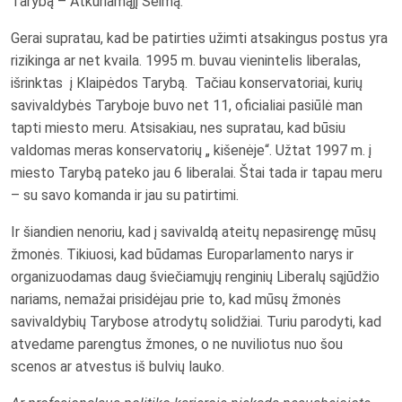
Tarybą – Atkuriamąjį Seimą.
Gerai supratau, kad be patirties užimti atsakingus postus yra
rizikinga ar net kvaila. 1995 m. buvau vienintelis liberalas,
išrinktas į Klaipėdos Tarybą. Tačiau konservatoriai, kurių
savivaldybės Taryboje buvo net 11, oficialiai pasiūlė man
tapti miesto meru. Atsisakiau, nes supratau, kad būsiu
valdomas meras konservatorių „ kišenėje“. Užtat 1997 m. į
miesto Tarybą pateko jau 6 liberalai. Štai tada ir tapau meru
– su savo komanda ir jau su patirtimi.
Ir šiandien nenoriu, kad į savivaldą ateitų nepasirengę mūsų
žmonės. Tikiuosi, kad būdamas Europarlamento narys ir
organizuodamas daug šviečiamųjų renginių Liberalų sąjūdžio
nariams, nemažai prisidėjau prie to, kad mūsų žmonės
savivaldybių Tarybose atrodytų solidžiai. Turiu parodyti, kad
atvedame parengtus žmones, o ne nuviliotus nuo šou
scenos ar atvestus iš bulvių lauko.