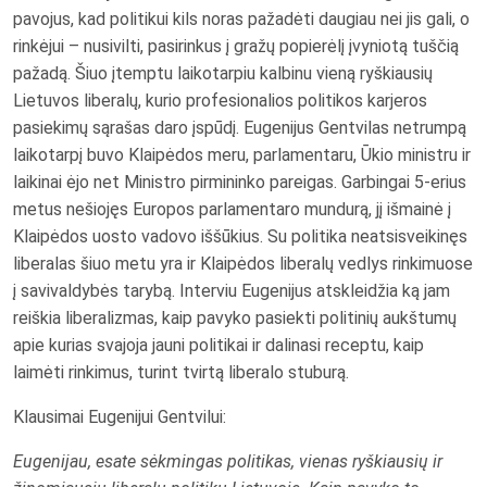
pavojus, kad politikui kils noras pažadėti daugiau nei jis gali, o
rinkėjui – nusivilti, pasirinkus į gražų popierėlį įvyniotą tuščią
pažadą. Šiuo įtemptu laikotarpiu kalbinu vieną ryškiausių
Lietuvos liberalų, kurio profesionalios politikos karjeros
pasiekimų sąrašas daro įspūdį. Eugenijus Gentvilas netrumpą
laikotarpį buvo Klaipėdos meru, parlamentaru, Ūkio ministru ir
laikinai ėjo net Ministro pirmininko pareigas. Garbingai 5-erius
metus nešiojęs Europos parlamentaro mundurą, jį išmainė į
Klaipėdos uosto vadovo iššūkius. Su politika neatsisveikinęs
liberalas šiuo metu yra ir Klaipėdos liberalų vedlys rinkimuose
į savivaldybės tarybą. Interviu Eugenijus atskleidžia ką jam
reiškia liberalizmas, kaip pavyko pasiekti politinių aukštumų
apie kurias svajoja jauni politikai ir dalinasi receptu, kaip
laimėti rinkimus, turint tvirtą liberalo stuburą.
Klausimai Eugenijui Gentvilui:
Eugenijau, esate sėkmingas politikas, vienas ryškiausių ir