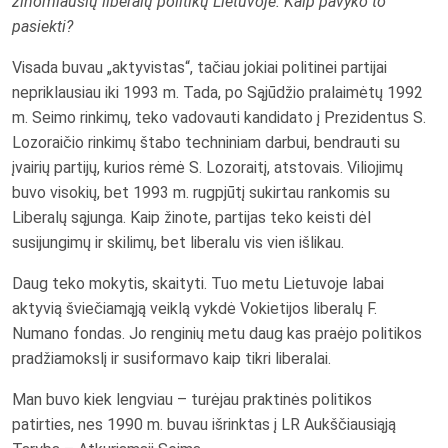
žinomiausių liberalų politikų Lietuvoje. Kaip pavyko to
pasiekti?
Visada buvau „aktyvistas“, tačiau jokiai politinei partijai
nepriklausiau iki 1993 m. Tada, po Sąjūdžio pralaimėtų 1992
m. Seimo rinkimų, teko vadovauti kandidato į Prezidentus S.
Lozoraičio rinkimų štabo techniniam darbui, bendrauti su
įvairių partijų, kurios rėmė S. Lozoraitį, atstovais. Viliojimų
buvo visokių, bet 1993 m. rugpjūtį sukirtau rankomis su
Liberalų sąjunga. Kaip žinote, partijas teko keisti dėl
susijungimų ir skilimų, bet liberalu vis vien išlikau.
Daug teko mokytis, skaityti. Tuo metu Lietuvoje labai
aktyvią šviečiamąją veiklą vykdė Vokietijos liberalų F.
Numano fondas. Jo renginių metu daug kas praėjo politikos
pradžiamokslį ir susiformavo kaip tikri liberalai.
Man buvo kiek lengviau – turėjau praktinės politikos
patirties, nes 1990 m. buvau išrinktas į LR Aukščiausiąją