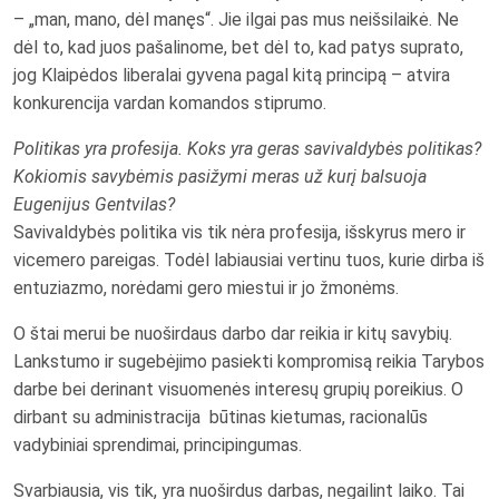
– „man, mano, dėl manęs“. Jie ilgai pas mus neišsilaikė. Ne
dėl to, kad juos pašalinome, bet dėl to, kad patys suprato,
jog Klaipėdos liberalai gyvena pagal kitą principą – atvira
konkurencija vardan komandos stiprumo.
Politikas yra profesija. Koks yra geras savivaldybės politikas?
Kokiomis savybėmis pasižymi meras už kurį balsuoja
Eugenijus Gentvilas?
Savivaldybės politika vis tik nėra profesija, išskyrus mero ir
vicemero pareigas. Todėl labiausiai vertinu tuos, kurie dirba iš
entuziazmo, norėdami gero miestui ir jo žmonėms.
O štai merui be nuoširdaus darbo dar reikia ir kitų savybių.
Lankstumo ir sugebėjimo pasiekti kompromisą reikia Tarybos
darbe bei derinant visuomenės interesų grupių poreikius. O
dirbant su administracija būtinas kietumas, racionalūs
vadybiniai sprendimai, principingumas.
Svarbiausia, vis tik, yra nuoširdus darbas, negailint laiko. Tai