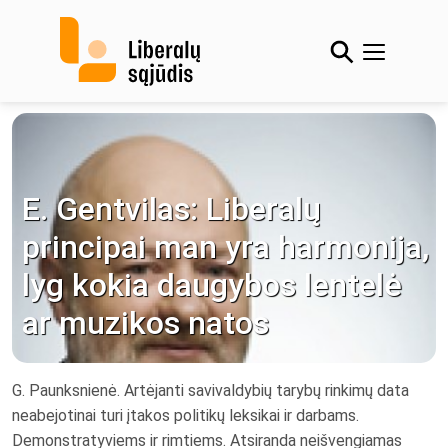
Skip
to
content
E. Gentvilas: Liberalų
principai man yra harmonija,
lyg kokia daugybos lentelė
ar muzikos natos
G. Paunksnienė. Artėjanti savivaldybių tarybų rinkimų data
neabejotinai turi įtakos politikų leksikai ir darbams.
Demonstratyviems ir rimtiems. Atsiranda neišvengiamas