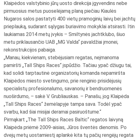
Klaipėdos valstybinio jūrų uosto direkcija įgyvendins nebe
pirmuosius metus puoselėjamą planą piečiau Kiaulės
Nugaros salos pastatyti 400 vietų pramoginių laivų bei jachtų
prieplauką, sudarant sąlygas buriavimo mokyklai atsirasti. Itin
laukiamas 2014 metų įvykis – Smiltynės jachtklubo, šiuo
metu priklausančio UAB „MG Valda“ pavaldžiai įmonei,
rekonstrukcijos pabaiga.
„Manau, kiekvienam, stebėjusiam regatas, neįmanoma
pamiršti „Tall Ships Races“ įspūdžio. Tačiau ypač džiugu tai,
kad solidi tarptautinė organizatorių komanda nepamiršta
Klaipėdos miesto svetingumo, prie renginio prisidėjusių
specialistų profesionalumo, savanorių ir bendruomenės
nuoširdumo, – sakė V. Grubliauskas. – Panašu, jog Klaipėda
„Tall Ships Races“ žemėlapyje tampa sava. Todėl ypač
svarbu, kad šiai misijai deramai pasiruoštume.“
Pirmąkart „The Tall Ships Races Baltic“ regatos laivyną
Klaipėda priėmė 2009-aisias, Jūros šventės dienomis. Po
dvejų metų uostamiestį aplankė kita tų pačių rengėjų regata