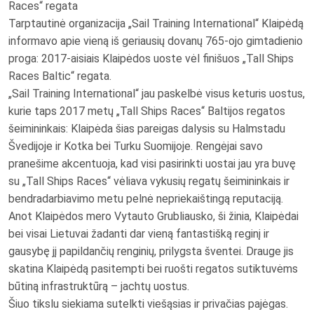
Races“ regata
Tarptautinė organizacija „Sail Training International“ Klaipėdą
informavo apie vieną iš geriausių dovanų 765-ojo gimtadienio
proga: 2017-aisiais Klaipėdos uoste vėl finišuos „Tall Ships
Races Baltic“ regata.
„Sail Training International“ jau paskelbė visus keturis uostus,
kurie taps 2017 metų „Tall Ships Races“ Baltijos regatos
šeimininkais: Klaipėda šias pareigas dalysis su Halmstadu
Švedijoje ir Kotka bei Turku Suomijoje. Rengėjai savo
pranešime akcentuoja, kad visi pasirinkti uostai jau yra buvę
su „Tall Ships Races“ vėliava vykusių regatų šeimininkais ir
bendradarbiavimo metu pelnė nepriekaištingą reputaciją.
Anot Klaipėdos mero Vytauto Grubliausko, ši žinia, Klaipėdai
bei visai Lietuvai žadanti dar vieną fantastišką reginį ir
gausybę jį papildančių renginių, prilygsta šventei. Drauge jis
skatina Klaipėdą pasitempti bei ruošti regatos sutiktuvėms
būtiną infrastruktūrą – jachtų uostus.
Šiuo tikslu siekiama sutelkti viešąsias ir privačias pajėgas.