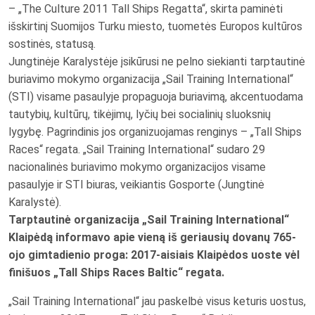
– „The Culture 2011 Tall Ships Regatta“, skirta paminėti
išskirtinį Suomijos Turku miesto, tuometės Europos kultūros
sostinės, statusą.
Jungtinėje Karalystėje įsikūrusi ne pelno siekianti tarptautinė
buriavimo mokymo organizacija „Sail Training International“
(STI) visame pasaulyje propaguoja buriavimą, akcentuodama
tautybių, kultūrų, tikėjimų, lyčių bei socialinių sluoksnių
lygybę. Pagrindinis jos organizuojamas renginys – „Tall Ships
Races“ regata. „Sail Training International“ sudaro 29
nacionalinės buriavimo mokymo organizacijos visame
pasaulyje ir STI biuras, veikiantis Gosporte (Jungtinė
Karalystė).
Tarptautinė organizacija „Sail Training International“
Klaipėdą informavo apie vieną iš geriausių dovanų 765-
ojo gimtadienio proga: 2017-aisiais Klaipėdos uoste vėl
finišuos „Tall Ships Races Baltic“ regata.
„Sail Training International“ jau paskelbė visus keturis uostus,