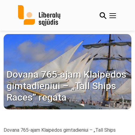
Skip
to
content
Dovana 765-ajam Klaipėdos
gimtadieniui – „Tall Ships
Races” regata
Dovana 765-ajam Klaipėdos gimtadieniui – „Tall Ships