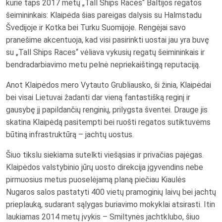
kurie taps 2017 metų „Tall Ships Races“ Baltijos regatos
šeimininkais: Klaipėda šias pareigas dalysis su Halmstadu
Švedijoje ir Kotka bei Turku Suomijoje. Rengėjai savo
pranešime akcentuoja, kad visi pasirinkti uostai jau yra buvę
su „Tall Ships Races“ vėliava vykusių regatų šeimininkais ir
bendradarbiavimo metu pelnė nepriekaištingą reputaciją.
Anot Klaipėdos mero Vytauto Grubliausko, ši žinia, Klaipėdai
bei visai Lietuvai žadanti dar vieną fantastišką reginį ir
gausybę jį papildančių renginių, prilygsta šventei. Drauge jis
skatina Klaipėdą pasitempti bei ruošti regatos sutiktuvėms
būtiną infrastruktūrą – jachtų uostus.
Šiuo tikslu siekiama sutelkti viešąsias ir privačias pajėgas.
Klaipėdos valstybinio jūrų uosto direkcija įgyvendins nebe
pirmuosius metus puoselėjamą planą piečiau Kiaulės
Nugaros salos pastatyti 400 vietų pramoginių laivų bei jachtų
prieplauką, sudarant sąlygas buriavimo mokyklai atsirasti. Itin
laukiamas 2014 metų įvykis – Smiltynės jachtklubo, šiuo