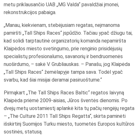
metu priklausančio UAB „MG Valda“ pavaldžiai įmonei,
rekonstrukcijos pabaiga.
„Manau, kiekvienam, stebėjusiam regatas, neįmanoma
pamiršti „Tall Ships Races“ įspūdžio. Tačiau ypač džiugu tai,
kad solidi tarptautinė organizatorių komanda nepamiršta
Klaipėdos miesto svetingumo, prie renginio prisidėjusių
specialistų profesionalumo, savanorių ir bendruomenės
nuoširdumo, – sakė V. Grubliauskas. – Panašu, jog Klaipėda
„Tall Ships Races“ žemėlapyje tampa sava. Todėl ypač
svarbu, kad šiai misijai deramai pasiruoštume.“
Pirmąkart „The Tall Ships Races Baltic“ regatos laivyną
Klaipėda priėmė 2009-aisias, Jūros šventės dienomis. Po
dvejų metų uostamiestį aplankė kita tų pačių rengėjų regata
– „The Culture 2011 Tall Ships Regatta“, skirta paminėti
išskirtinį Suomijos Turku miesto, tuometės Europos kultūros
sostinės, statusą.