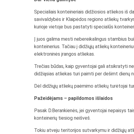
Specialiais konteineriais didžiosios atliekos iš
savivaldybės ir Klaipėdos regiono atliekų tvark
kurioje vietoje bus pastatyti specialūs konteineri
Į juos galima mesti nebereikalingus stambius buiti
konteinerius. Tačiau į didžiųjų atliekų konteineri
elektroninės įrangos atliekas.
Trečias būdas, kaip gyventojai gali atsikratyti ne
didžiąsias atliekas turi paimti per dešimt dienų
Dėl didžiųjų atliekų paėmimo atliekų turėtojai tu
Pažeidėjams – papildomos išlaidos
Pasak D.Berankienės, jei gyventojai nepaisys tais
konteinerių tiesiog neišveš.
Tokiu atveju teritorijos sutvarkymu ir didžiųjų a