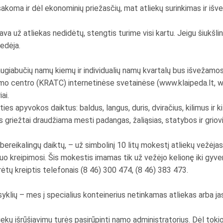
sakoma ir dėl ekonominių priežasčių, mat atliekų surinkimas ir iš
iava už atliekas nedidėtų, stengtis turime visi kartu. Jeigu šiukš
vedėja.
 daugiabučių namų kiemų ir individualių namų kvartalų bus išvežamo
ymo centro (KRATC) internetinėse svetainėse (www.klaipeda.lt, w
ai.
es apyvokos daiktus: baldus, langus, duris, dviračius, kilimus ir ki
us griežtai draudžiama mesti padangas, žaliąsias, statybos ir griov
bereikalingų daiktų, – už simbolinį 10 litų mokestį atliekų vežėjas 
 nuo kreipimosi. Šis mokestis imamas tik už vežėjo kelionę iki gyv
rėtų kreiptis telefonais (8 46) 300 474, (8 46) 383 473.
yklių – mes į specialius konteinerius netinkamas atliekas arba jas 
tliekų išrūšiavimu turės pasirūpinti namo administratorius. Dėl to