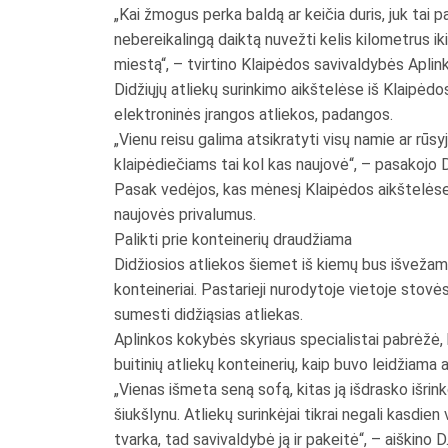
„Kai žmogus perka baldą ar keičia duris, juk ta
nebereikalingą daiktą nuvežti kelis kilometrus ik
miestą“, – tvirtino Klaipėdos savivaldybės Apli
Didžiųjų atliekų surinkimo aikštelėse iš Klaipėd
elektroninės įrangos atliekos, padangos.
„Vienu reisu galima atsikratyti visų namie ar rūs
klaipėdiečiams tai kol kas naujovė“, – pasakojo 
Pasak vedėjos, kas mėnesį Klaipėdos aikštelėse s
naujovės privalumus.
Palikti prie konteinerių draudžiama
Didžiosios atliekos šiemet iš kiemų bus išvežamos
konteineriai. Pastarieji nurodytoje vietoje stovės
sumesti didžiąsias atliekas.
Aplinkos kokybės skyriaus specialistai pabrėžė, k
buitinių atliekų konteinerių, kaip buvo leidžiama 
„Vienas išmeta seną sofą, kitas ją išdrasko išr
šiukšlynu. Atliekų surinkėjai tikrai negali kasdie
tvarka, tad savivaldybė ją ir pakeitė“, – aiškino 