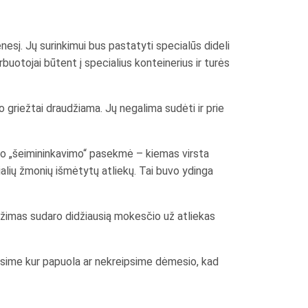
nesį. Jų surinkimui bus pastatyti specialūs dideli
rbuotojai būtent į specialius konteinerius ir turės
o griežtai draudžiama. Jų negalima sudėti ir prie
kio „šeimininkavimo“ pasekmė – kiemas virsta
ocialių žmonių išmėtytų atliekų. Tai buvo ydinga
vežimas sudaro didžiausią mokesčio už atliekas
linsime kur papuola ar nekreipsime dėmesio, kad