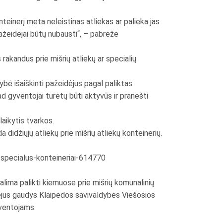
nteinerį meta neleistinas atliekas ar palieka jas
 pažeidėjai būtų nubausti“, – pabrėžė
rakandus prie mišrių atliekų ar specialių
ybė išaiškinti pažeidėjus pagal paliktas
d gyventojai turėtų būti aktyvūs ir pranešti
laikytis tvarkos.
didžiųjų atliekų prie mišrių atliekų konteinerių.
-specialus-konteineriai-614770
galima palikti kiemuose prie mišrių komunalinių
eidėjus gaudys Klaipėdos savivaldybės Viešosios
yventojams.