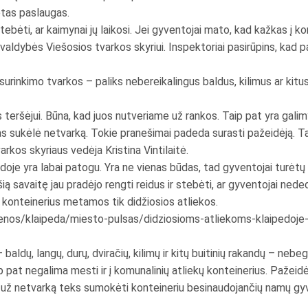
ėtas paslaugas.
stebėti, ar kaimynai jų laikosi. Jei gyventojai mato, kad kažkas į ko
avivaldybės Viešosios tvarkos skyriui. Inspektoriai pasirūpins, kad
urinkimo tvarkos – paliks nebereikalingus baldus, kilimus ar kitus 
 teršėjui. Būna, kad juos nutveriame už rankos. Taip pat yra galim
kas sukėlė netvarką. Tokie pranešimai padeda surasti pažeidėją. Ta
rkos skyriaus vedėja Kristina Vintilaitė.
ėdoje yra labai patogu. Yra ne vienas būdas, tad gyventojai turėtų 
 savaitę jau pradėjo rengti reidus ir stebėti, ar gyventojai nededa 
s konteinerius metamos tik didžiosios atliekos.
aujienos/klaipeda/miesto-pulsas/didziosioms-atliekoms-klaipedoje
aldų, langų, durų, dviračių, kilimų ir kitų buitinių rakandų – nebe
aip pat negalima mesti ir į komunalinių atliekų konteinerius. Paž
nes už netvarką teks sumokėti konteineriu besinaudojančių namų g