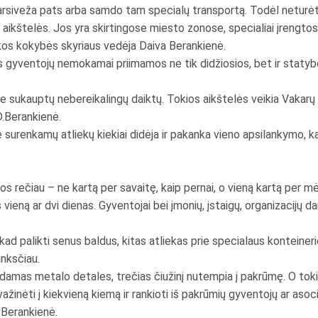
i parsiveža pats arba samdo tam specialų transportą. Todėl neturė
i aikštelės. Jos yra skirtingose miesto zonose, specialiai įrengt
nkos kokybės skyriaus vedėja Daiva Berankienė.
os gyventojų nemokamai priimamos ne tik didžiosios, bet ir statybo
yje sukauptų nebereikalingų daiktų. Tokios aikštelės veikia Vakarų
D.Berankienė.
urenkamų atliekų kiekiai didėja ir pakanka vieno apsilankymo, ka
 rečiau – ne kartą per savaitę, kaip pernai, o vieną kartą per mė
 vieną ar dvi dienas. Gyventojai bei įmonių, įstaigų, organizacijų da
ad palikti senus baldus, kitas atliekas prie specialaus konteineri
anksčiau.
inkdamas metalo detales, trečias čiužinį nutempia į pakrūmę. O to
n važinėti į kiekvieną kiemą ir rankioti iš pakrūmių gyventojų ar as
D.Berankienė.