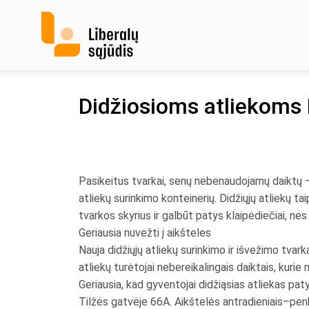
Skip
to
content
Didžiosioms atliekoms 
Pasikeitus tvarkai, senų nebenaudojamų daiktų – b
atliekų surinkimo konteinerių. Didžiųjų atliekų t
tvarkos skyrius ir galbūt patys klaipėdiečiai, 
Geriausia nuvežti į aikšteles
Nauja didžiųjų atliekų surinkimo ir išvežimo tvar
atliekų turėtojai nebereikalingais daiktais, kurie n
Geriausia, kad gyventojai didžiąsias atliekas pa
Tilžės gatvėje 66A. Aikštelės antradieniais–penkta