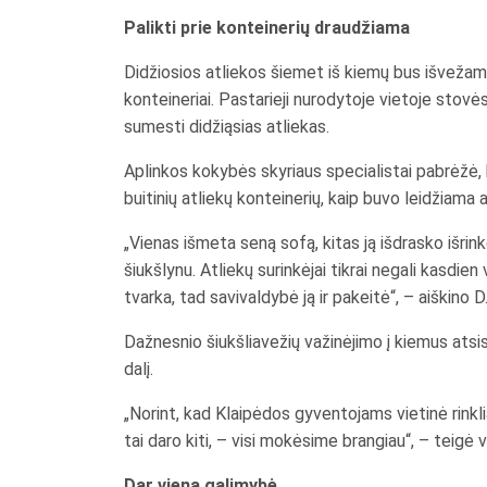
Palikti prie konteinerių draudžiama
Didžiosios atliekos šiemet iš kiemų bus išvežamos
konteineriai. Pastarieji nurodytoje vietoje stovės
sumesti didžiąsias atliekas.
Aplinkos kokybės skyriaus specialistai pabrėžė, k
buitinių atliekų konteinerių, kaip buvo leidžiama 
„Vienas išmeta seną sofą, kitas ją išdrasko išr
šiukšlynu. Atliekų surinkėjai tikrai negali kasdie
tvarka, tad savivaldybė ją ir pakeitė“, – aiškino 
Dažnesnio šiukšliavežių važinėjimo į kiemus atsi
dalį.
„Norint, kad Klaipėdos gyventojams vietinė rinkl
tai daro kiti, – visi mokėsime brangiau“, – teigė 
Dar viena galimybė