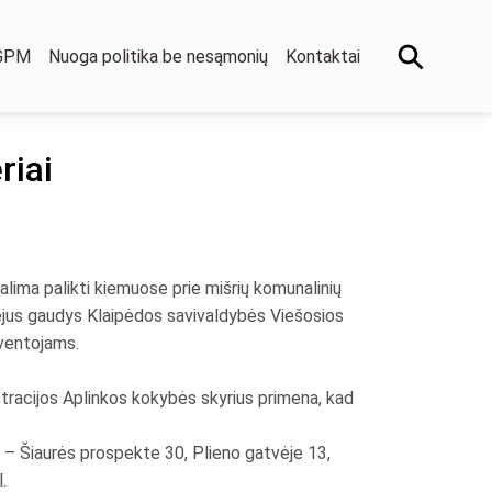
 GPM
Nuoga politika be nesąmonių
Kontaktai
riai
galima palikti kiemuose prie mišrių komunalinių
eidėjus gaudys Klaipėdos savivaldybės Viešosios
yventojams.
istracijos Aplinkos kokybės skyrius primena, kad
.
s – Šiaurės prospekte 30, Plieno gatvėje 13,
.