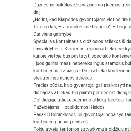
Dažnesnio šiukšliavežių važinėjimo į kiemus atsi
dalį.
„Norint, kad Klaipėdos gyventojams vietinė rinkl
tai daro kiti, – visi mokėsime brangiau“, – teigė 
Dar viena galimybė
Specialiais konteineriais didžiosios atliekos iš
savivaldybės ir Klaipėdos regiono atliekų tvark
kurioje vietoje bus pastatyti specialūs konteineri
Į juos galima mesti nebereikalingus stambius buiti
konteinerius. Tačiau į didžiųjų atliekų konteineri
elektroninės įrangos atliekas.
Trečias būdas, kaip gyventojai gali atsikratyti ne
didžiąsias atliekas turi paimti per dešimt dienų
Dėl didžiųjų atliekų paėmimo atliekų turėtojai tu
Pažeidėjams – papildomos išlaidos
Pasak D.Berankienės, jei gyventojai nepaisys tais
konteinerių tiesiog neišveš.
Tokiu atveju teritorijos sutvarkymu ir didžiųjų a