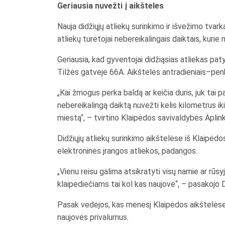
Geriausia nuvežti į aikšteles
Nauja didžiųjų atliekų surinkimo ir išvežimo tvar
atliekų turėtojai nebereikalingais daiktais, kurie n
Geriausia, kad gyventojai didžiąsias atliekas pa
Tilžės gatvėje 66A. Aikštelės antradieniais–penkta
„Kai žmogus perka baldą ar keičia duris, juk ta
nebereikalingą daiktą nuvežti kelis kilometrus ik
miestą“, – tvirtino Klaipėdos savivaldybės Apli
Didžiųjų atliekų surinkimo aikštelėse iš Klaipėd
elektroninės įrangos atliekos, padangos.
„Vienu reisu galima atsikratyti visų namie ar rūs
klaipėdiečiams tai kol kas naujovė“, – pasakojo 
Pasak vedėjos, kas mėnesį Klaipėdos aikštelėse s
naujovės privalumus.