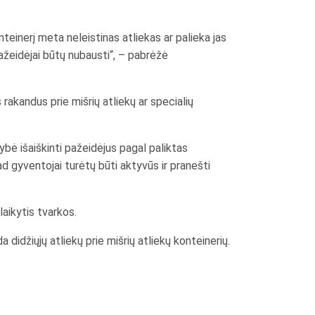
nteinerį meta neleistinas atliekas ar palieka jas
 pažeidėjai būtų nubausti“, – pabrėžė
rakandus prie mišrių atliekų ar specialių
ybė išaiškinti pažeidėjus pagal paliktas
d gyventojai turėtų būti aktyvūs ir pranešti
laikytis tvarkos.
didžiųjų atliekų prie mišrių atliekų konteinerių.