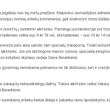
ka įsigaliojo nuo šių metų pradžios. Klaipėdos savivaldybės admin
etelpa į buitinių atliekų konteinerius, gali atsikratyti trimis būdais
tys nuvežtų į surinkimo aikšteles. Pastarųjų uostamiestyje yra try
dieniais veikia nuo 9 iki 18 val., šeštadieniais – nuo 10 iki 14 val
i parsiveža pats arba samdo tam specialų transportą. Todėl neturė
i aikštelės. Jos yra skirtingose miesto zonose, specialiai įrengt
nkos kokybės skyriaus vedėja Daiva Berankienė.
os gyventojų nemokamai priimamos ne tik didžiosios, bet ir statybo
yje sukauptų nebereikalingų daiktų. Tokios aikštelės veikia Vakarų
D.Berankienė.
urenkamų atliekų kiekiai didėja ir pakanka vieno apsilankymo, ka