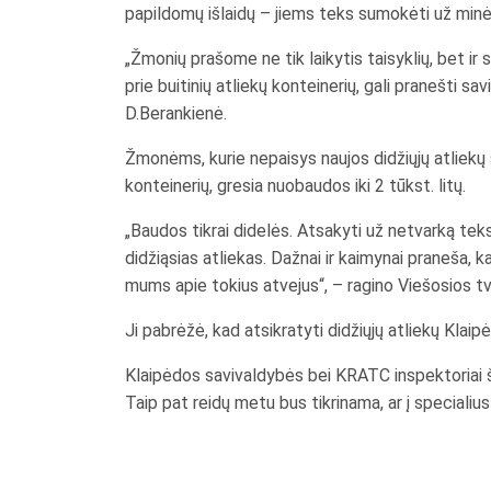
papildomų išlaidų – jiems teks sumokėti už min
„Žmonių prašome ne tik laikytis taisyklių, bet ir 
prie buitinių atliekų konteinerių, gali pranešti s
D.Berankienė.
Žmonėms, kurie nepaisys naujos didžiųjų atliekų s
konteinerių, gresia nuobaudos iki 2 tūkst. litų.
„Baudos tikrai didelės. Atsakyti už netvarką teks
didžiąsias atliekas. Dažnai ir kaimynai praneša, 
mums apie tokius atvejus“, – ragino Viešosios tva
Ji pabrėžė, kad atsikratyti didžiųjų atliekų Klaip
Klaipėdos savivaldybės bei KRATC inspektoriai šią
Taip pat reidų metu bus tikrinama, ar į specialiu