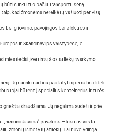
tų būti sunku tuo pačiu transportu seną
os taip, kad žmonėms nereikėtų važiuoti per visą
s bei griovimo, pavojingos bei elektros ir
 Europos ir Skandinavijos valstybėse, o
d miestiečiai įvertintų šios atliekų tvarkymo
nesį. Jų surinkimui bus pastatyti specialūs dideli
rbuotojai būtent į specialius konteinerius ir turės
o griežtai draudžiama. Jų negalima sudėti ir prie
kio „šeimininkavimo“ pasekmė – kiemas virsta
ocialių žmonių išmėtytų atliekų. Tai buvo ydinga