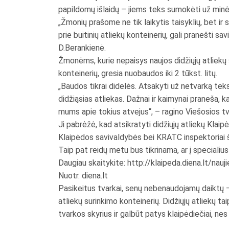
papildomų išlaidų – jiems teks sumokėti už min
„Žmonių prašome ne tik laikytis taisyklių, bet ir 
prie buitinių atliekų konteinerių, gali pranešti s
D.Berankienė.
Žmonėms, kurie nepaisys naujos didžiųjų atliekų s
konteinerių, gresia nuobaudos iki 2 tūkst. litų.
„Baudos tikrai didelės. Atsakyti už netvarką teks
didžiąsias atliekas. Dažnai ir kaimynai praneša, 
mums apie tokius atvejus“, – ragino Viešosios tva
Ji pabrėžė, kad atsikratyti didžiųjų atliekų Klaip
Klaipėdos savivaldybės bei KRATC inspektoriai šią
Taip pat reidų metu bus tikrinama, ar į specialiu
Daugiau skaitykite: http://klaipeda.diena.lt/n
Nuotr. diena.lt
Pasikeitus tvarkai, senų nebenaudojamų daiktų – b
atliekų surinkimo konteinerių. Didžiųjų atliekų t
tvarkos skyrius ir galbūt patys klaipėdiečiai, 