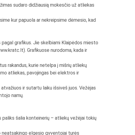
vežimas sudaro didžiausią mokesčio už atliekas
linsime kur papuola ar nekreipsime dėmesio, kad
s pagal grafikus. Jie skelbiami Klaipėdos miesto
ww.kratc.lt). Grafikuose nurodoma, kada ir
tus rakandus, kurie netelpa į mišrių atliekų
imo atliekas, pavojingas bei elektros ir
atvažiuos ir sutartu laiku išsiveš juos. Vežėjas
entojo namų.
paliks šalia konteinerių – atliekų vežėjai tokių
kio neatsakingo elgesio gyventojai turės