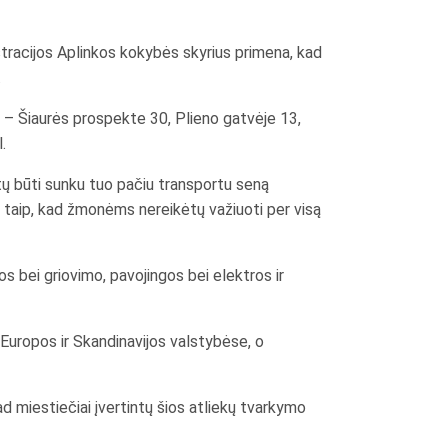
istracijos Aplinkos kokybės skyrius primena, kad
.
s – Šiaurės prospekte 30, Plieno gatvėje 13,
.
tų būti sunku tuo pačiu transportu seną
os taip, kad žmonėms nereikėtų važiuoti per visą
s bei griovimo, pavojingos bei elektros ir
 Europos ir Skandinavijos valstybėse, o
d miestiečiai įvertintų šios atliekų tvarkymo