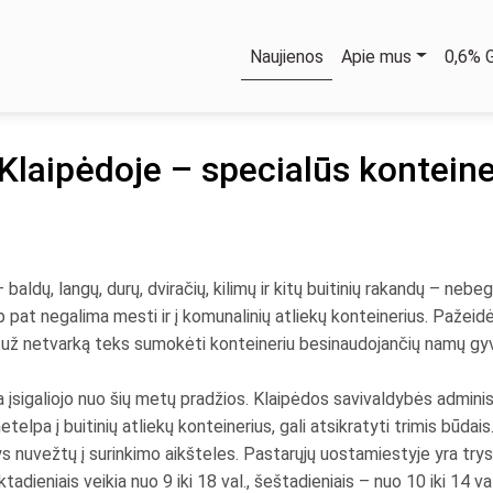
Naujienos
Apie mus
0,6%
Klaipėdoje – specialūs konteine
aldų, langų, durų, dviračių, kilimų ir kitų buitinių rakandų – nebe
aip pat negalima mesti ir į komunalinių atliekų konteinerius. Paž
nes už netvarką teks sumokėti konteineriu besinaudojančių namų g
ka įsigaliojo nuo šių metų pradžios. Klaipėdos savivaldybės admin
etelpa į buitinių atliekų konteinerius, gali atsikratyti trimis būdais
tys nuvežtų į surinkimo aikšteles. Pastarųjų uostamiestyje yra try
dieniais veikia nuo 9 iki 18 val., šeštadieniais – nuo 10 iki 14 val