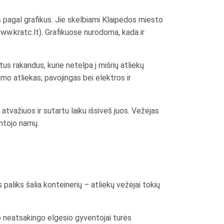
s pagal grafikus. Jie skelbiami Klaipėdos miesto
ww.kratc.lt). Grafikuose nurodoma, kada ir
tus rakandus, kurie netelpa į mišrių atliekų
imo atliekas, pavojingas bei elektros ir
atvažiuos ir sutartu laiku išsiveš juos. Vežėjas
entojo namų.
paliks šalia konteinerių – atliekų vežėjai tokių
kio neatsakingo elgesio gyventojai turės