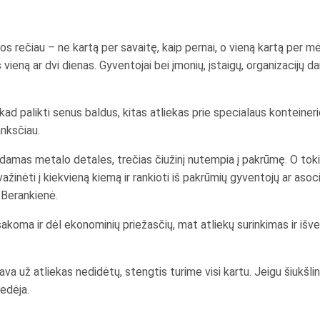
 rečiau – ne kartą per savaitę, kaip pernai, o vieną kartą per mė
 vieną ar dvi dienas. Gyventojai bei įmonių, įstaigų, organizacijų da
ad palikti senus baldus, kitas atliekas prie specialaus konteineri
anksčiau.
inkdamas metalo detales, trečias čiužinį nutempia į pakrūmę. O to
n važinėti į kiekvieną kiemą ir rankioti iš pakrūmių gyventojų ar as
D.Berankienė.
sakoma ir dėl ekonominių priežasčių, mat atliekų surinkimas ir iš
iava už atliekas nedidėtų, stengtis turime visi kartu. Jeigu šiukš
vedėja.