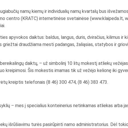
 daugiabučių namų kiemų ir individualių namų kvartalų bus išvežamo
ymo centro (KRATC) internetinėse svetainėse (www.klaipeda.lt, w
ai.
es apyvokos daiktus: baldus, langus, duris, dviračius, kilimus ir ki
us griežtai draudžiama mesti padangas, žaliąsias, statybos ir griov
bereikalingų daiktų, – už simbolinį 10 litų mokestį atliekų vežėjas 
 nuo kreipimosi. Šis mokestis imamas tik už vežėjo kelionę iki gyv
rėtų kreiptis telefonais (8 46) 300 474, (8 46) 383 473.
yklių – mes į specialius konteinerius netinkamas atliekas arba jas 
tliekų išrūšiavimu turės pasirūpinti namo administratorius. Dėl to