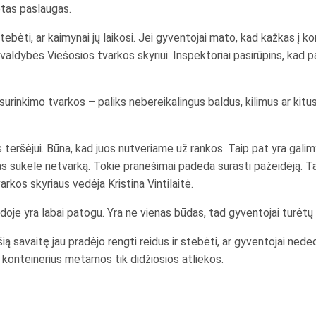
ėtas paslaugas.
stebėti, ar kaimynai jų laikosi. Jei gyventojai mato, kad kažkas į ko
avivaldybės Viešosios tvarkos skyriui. Inspektoriai pasirūpins, kad
urinkimo tvarkos – paliks nebereikalingus baldus, kilimus ar kitus 
 teršėjui. Būna, kad juos nutveriame už rankos. Taip pat yra galim
kas sukėlė netvarką. Tokie pranešimai padeda surasti pažeidėją. Ta
rkos skyriaus vedėja Kristina Vintilaitė.
ėdoje yra labai patogu. Yra ne vienas būdas, tad gyventojai turėtų 
 savaitę jau pradėjo rengti reidus ir stebėti, ar gyventojai nededa 
s konteinerius metamos tik didžiosios atliekos.