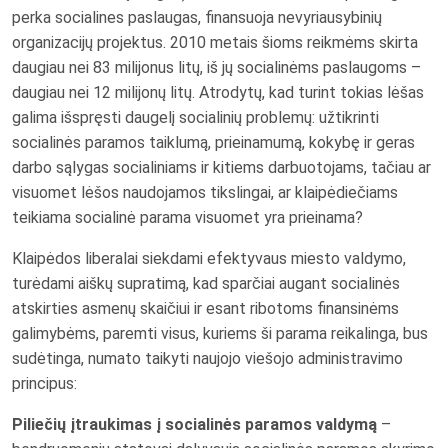
perka socialines paslaugas, finansuoja nevyriausybinių
organizacijų projektus. 2010 metais šioms reikmėms skirta
daugiau nei 83
milijonus litų, iš jų socialinėms paslaugoms –
daugiau nei 12
milijonų litų. Atrodytų, kad turint tokias lėšas
galima išspręsti daugelį socialinių problemų: užtikrinti
socialinės paramos taiklumą, prieinamumą, kokybę ir geras
darbo sąlygas socialiniams ir kitiems darbuotojams, tačiau ar
visuomet lėšos naudojamos tikslingai, ar klaipėdiečiams
teikiama socialinė parama visuomet yra prieinama?
Klaipėdos liberalai siekdami efektyvaus miesto valdymo,
turėdami aiškų supratimą, kad sparčiai augant socialinės
atskirties asmenų skaičiui ir esant ribotoms finansinėms
galimybėms, paremti visus, kuriems ši parama reikalinga, bus
sudėtinga, numato taikyti naujojo viešojo administravimo
principus:
Piliečių įtraukimas į socialinės paramos valdymą
–