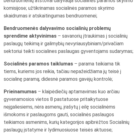
bendruomenių atstovai dalyvauja socialinės paramos skyrimo
komisijose; užtikrinamas socialinės paramos skyrimo
skaidrumas ir atskaitingumas bendruomenei;
Bendruomenės dalyvavimo socialinių problemų
sprendime aktyvinimas
– savanorių įtraukimas į socialinių
paslaugų teikimą ir galimybių nevyriausybiniam/privačiam
sektoriui
teikti socialines paslaugas gyventojams sudarymas;
Socialinės paramos taiklumas
– parama teikiama tik
tiems, kuriems jos reikia, tačiau nepažeidžiama jų teisė į
socialinę paramą; didesnė paramos gavėjų kontrolė;
Prieinamumas
– klaipėdiečių aptarnavimas kuo arčiau
gyvenamosios vietos 8 pastatuose pritaikytuose
neįgaliesiems, nėra asmenų, įrašytų į eilę socialinėms
išmokoms ir paslaugoms gauti, socialinės paslaugos
teikiamos asmenims, kurių kategorijos apibrėžtos Socialinių
paslaugų įstatyme ir lydimuosiuose teisės aktuose;