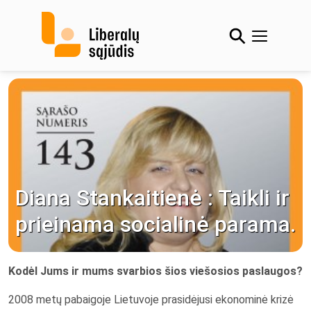
Skip
to
content
Diana Stankaitienė : Taikli ir
prieinama socialinė parama.
Kodėl Jums ir
mums svarbios šios viešosios paslaugos?
2008 metų pabaigoje Lietuvoje prasidėjusi ekonominė krizė