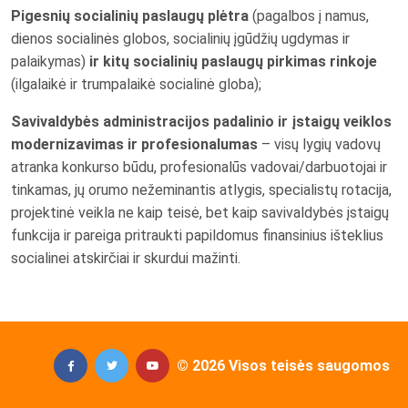
Pigesnių socialinių paslaugų plėtra
(pagalbos į namus,
dienos socialinės globos, socialinių įgūdžių ugdymas ir
palaikymas)
ir kitų socialinių paslaugų pirkimas rinkoje
(ilgalaikė ir trumpalaikė socialinė globa);
Savivaldybės administracijos padalinio ir įstaigų veiklos
modernizavimas ir profesionalumas
– visų lygių vadovų
atranka konkurso būdu, profesionalūs vadovai/darbuotojai ir
tinkamas, jų orumo nežeminantis atlygis, specialistų rotacija,
projektinė veikla ne kaip teisė, bet kaip savivaldybės įstaigų
funkcija ir pareiga pritraukti papildomus finansinius išteklius
socialinei atskirčiai ir skurdui mažinti.
© 2026 Visos teisės saugomos