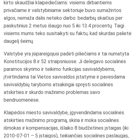
kirto skaudžiai klaipėdiečiams: visiems dirbantiems
privačiame ir valstybiniame sektoriuje buvo sumažintos
algos, nemaža dalis neteko darbo: bedarbių skaičius per
paskutinius 2 metus išaugo nuo 5 iki 13.4 procentų. Taigi
visiems mums teko susitaikyti su faktu, kad skurdas palietė
daugelį šeimų.
Valstybė yra įsipareigojusi padėti piliečiams ir tai numatyta
Konstitucijos 8 ir 52 straipsniuose. Ji delegavo socialinės
paramos skyrimo ir teikimo funkcijas savivaldybėms,
įtvirtindama tai Vietos savivaldos įstatyme ir pavesdama
savivaldybių taryboms atsakingai spręsti socialinės
atskirties ir skurdo mažinimo problemas savo
bendruomenėse.
Klaipėdos miesto savivaldybė, įgyvendindama socialinės
atskirties mažinimo programą, skiria ir moka socialines
išmokas ir kompensacijas, išlaiko 8 biudžetines įstaigas (iki
2010-07-01 – 5 įstaigos), teikiančias socialines paslaugas,