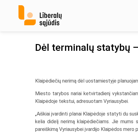
Skip
to
content
Dėl terminalų statybų –
Klaipėdiečių nerimą dėl uostamiestyje planuojamų 
Miesto tarybos nariai ketvirtadienį vykstančia
Klaipėdoje tekstui, adresuotam Vyriausybei.
„Aiškiai įvardinti planai Klaipėdoje statyti du su
kelia didelį nerimą klaipėdiečiams. Jie mums s
pareiškimą Vyriausybei įvardijo Klaipėdos mero 