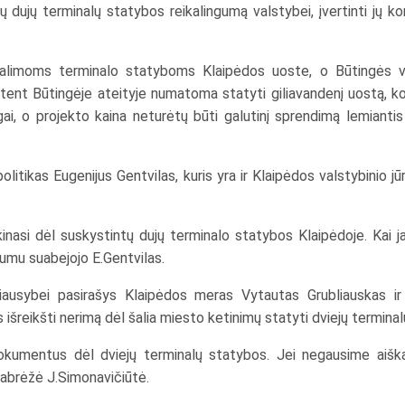
 dujų terminalų statybos reikalingumą valstybei, įvertinti jų ko
kia galimoms terminalo statyboms Klaipėdos uoste, o Būtingės v
ūtent Būtingėje ateityje numatoma statyti giliavandenį uostą, ko
ngai, o projekto kaina neturėtų būti galutinį sprendimą lemiant
olitikas Eugenijus Gentvilas, kuris yra ir Klaipėdos valstybinio jūr
kinasi dėl suskystintų dujų terminalo statybos Klaipėdoje. Kai ja
ngumu suabejojo E.Gentvilas.
riausybei pasirašys Klaipėdos meras Vytautas Grubliauskas ir 
šreikšti nerimą dėl šalia miesto ketinimų statyti dviejų terminalų ir
okumentus dėl dviejų terminalų statybos. Jei negausime aišk
abrėžė J.Simonavičiūtė.