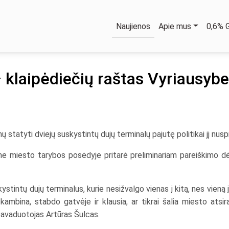
Naujienos
Apie mus
0,6%
 klaipėdiečių raštas Vyriausybe
statyti dviejų suskystintų dujų terminalų pajutę politikai jį nusp
me miesto tarybos posėdyje pritarė preliminariam pareiškimo d
skystintų dujų terminalus, kurie nesižvalgo vienas į kitą, nes vieną 
kambina, stabdo gatvėje ir klausia, ar tikrai šalia miesto atsir
pavaduotojas Artūras Šulcas.