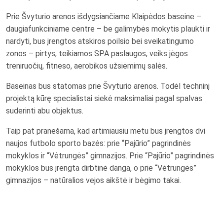
Prie Švyturio arenos išdygsiančiame Klaipėdos baseine –
daugiafunkciniame centre – be galimybės mokytis plaukti ir
nardyti, bus įrengtos atskiros poilsio bei sveikatingumo
zonos – pirtys, teikiamos SPA paslaugos, veiks jėgos
treniruočių, fitneso, aerobikos užsiėmimų salės.
Baseinas bus statomas prie Švyturio arenos. Todėl techninį
projektą kūrę specialistai siekė maksimaliai pagal spalvas
suderinti abu objektus.
Taip pat pranešama, kad artimiausiu metu bus įrengtos dvi
naujos futbolo sporto bazės: prie “Pajūrio” pagrindinės
mokyklos ir “Vėtrungės” gimnazijos. Prie “Pajūrio” pagrindinės
mokyklos bus įrengta dirbtinė danga, o prie “Vėtrungės”
gimnazijos – natūralios vejos aikštė ir bėgimo takai.