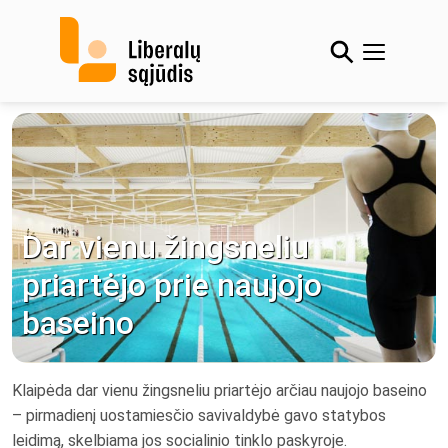
Skip
to
content
Dar vienu žingsneliu
priartėjo prie naujojo
baseino
Klaipėda dar vienu žingsneliu priartėjo arčiau naujojo baseino
– pirmadienį uostamiesčio savivaldybė gavo statybos
leidimą, skelbiama jos socialinio tinklo paskyroje.