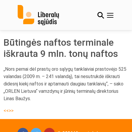
Skip
to
content
Būtingės naftos terminale
iškrauta 9 mln. tonų naftos
„Nors pernai dėl prastų oro sąlygų tanklaiviai prastovėjo 525
valandas (2009 m. – 241 valandą), tai nesutrukdė iškrauti
didesnį kiekį naftos ir aptarnauti daugiau tanklaivių“, – sako
„ORLEN Lietuva“ vamzdynų ir jūrinių terminalų direktorius
Linas Baužys.
<<>>