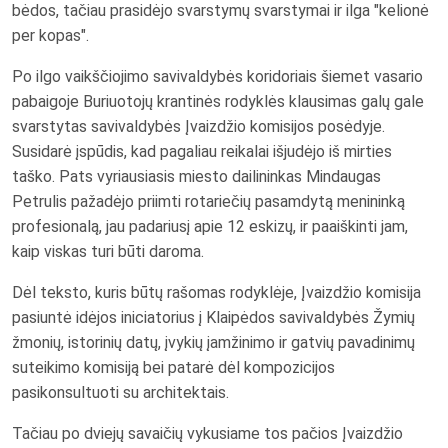
bėdos, tačiau prasidėjo svarstymų svarstymai ir ilga "kelionė
per kopas".
Po ilgo vaikščiojimo savivaldybės koridoriais šiemet vasario
pabaigoje Buriuotojų krantinės rodyklės klausimas galų gale
svarstytas savivaldybės Įvaizdžio komisijos posėdyje.
Susidarė įspūdis, kad pagaliau reikalai išjudėjo iš mirties
taško. Pats vyriausiasis miesto dailininkas Mindaugas
Petrulis pažadėjo priimti rotariečių pasamdytą menininką
profesionalą, jau padariusį apie 12 eskizų, ir paaiškinti jam,
kaip viskas turi būti daroma.
Dėl teksto, kuris būtų rašomas rodyklėje, Įvaizdžio komisija
pasiuntė idėjos iniciatorius į Klaipėdos savivaldybės Žymių
žmonių, istorinių datų, įvykių įamžinimo ir gatvių pavadinimų
suteikimo komisiją bei patarė dėl kompozicijos
pasikonsultuoti su architektais.
Tačiau po dviejų savaičių vykusiame tos pačios Įvaizdžio