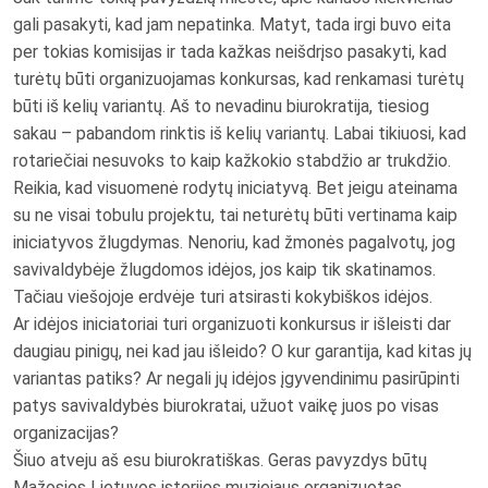
gali pasakyti, kad jam nepatinka. Matyt, tada irgi buvo eita
per tokias komisijas ir tada kažkas neišdrįso pasakyti, kad
turėtų būti organizuojamas konkursas, kad renkamasi turėtų
būti iš kelių variantų. Aš to nevadinu biurokratija, tiesiog
sakau – pabandom rinktis iš kelių variantų. Labai tikiuosi, kad
rotariečiai nesuvoks to kaip kažkokio stabdžio ar trukdžio.
Reikia, kad visuomenė rodytų iniciatyvą. Bet jeigu ateinama
su ne visai tobulu projektu, tai neturėtų būti vertinama kaip
iniciatyvos žlugdymas. Nenoriu, kad žmonės pagalvotų, jog
savivaldybėje žlugdomos idėjos, jos kaip tik skatinamos.
Tačiau viešojoje erdvėje turi atsirasti kokybiškos idėjos.
Ar idėjos iniciatoriai turi organizuoti konkursus ir išleisti dar
daugiau pinigų, nei kad jau išleido? O kur garantija, kad kitas jų
variantas patiks? Ar negali jų idėjos įgyvendinimu pasirūpinti
patys savivaldybės biurokratai, užuot vaikę juos po visas
organizacijas?
Šiuo atveju aš esu biurokratiškas. Geras pavyzdys būtų
Mažosios Lietuvos istorijos muziejaus organizuotas