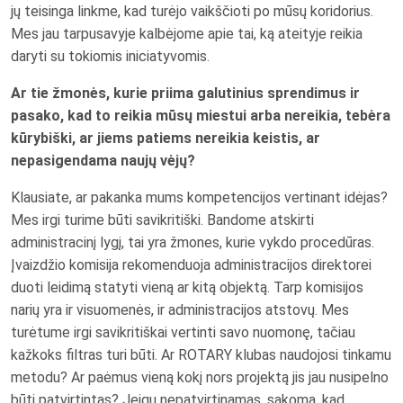
jų teisinga linkme, kad turėjo vaikščioti po mūsų koridorius.
Mes jau tarpusavyje kalbėjome apie tai, ką ateityje reikia
daryti su tokiomis iniciatyvomis.
Ar tie žmonės, kurie priima galutinius sprendimus ir
pasako, kad to reikia mūsų miestui arba nereikia, tebėra
kūrybiški, ar jiems patiems nereikia keistis, ar
nepasigendama naujų vėjų?
Klausiate, ar pakanka mums kompetencijos vertinant idėjas?
Mes irgi turime būti savikritiški. Bandome atskirti
administracinį lygį, tai yra žmones, kurie vykdo procedūras.
Įvaizdžio komisija rekomenduoja administracijos direktorei
duoti leidimą statyti vieną ar kitą objektą. Tarp komisijos
narių yra ir visuomenės, ir administracijos atstovų. Mes
turėtume irgi savikritiškai vertinti savo nuomonę, tačiau
kažkoks filtras turi būti. Ar ROTARY klubas naudojosi tinkamu
metodu? Ar paėmus vieną kokį nors projektą jis jau nusipelno
būti patvirtintas? Jeigu nepatvirtinamas, sakoma, kad