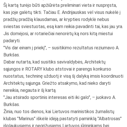
Šį kartą turėjo būti apžiūrėta preliminari vieta ir nuspręsta,
kas joje galėtų tikti. Tačiau E. Andrijauskas vėl visus nukėlė į
pradžių pradžią klausdamas, ar krypties rodyklė nebus
sviestas sviestuotas, esą kam reikia pavadinti tai, kas jau yra.
Jis domėjosi, ar rotariečiai nenorėtų ką nors kitą miestui
padaryti.
"Vis dar einam į priekį", – susitikimo rezultatus reziumavo A.
Burkšas.
Dabar nutarta, kad susitiks savivaldybės, Architektų
sąjungos ir ROTARY klubo atstovai ir parengs konkurso
nuostatus, techninę užduotį ir visą šį dalyką imsis koordinuoti
Architektų sąjunga. Griežto atsakymo, kad nieko daryti
nereikia, negauta ir šį kartą.
"Jau atsirado sportinis interesas eiti iki galo", – juokavo A.
Burkšas.
Žinia, nuo tos dienos, kai Lietuvos marinistikos žurnalistų
klubas "Marinus" iškėlė idėją pastatyti paminklą "Albatrosas"
išplaukusiems ir negrįžusiems Lietuvos jūrininkams bei