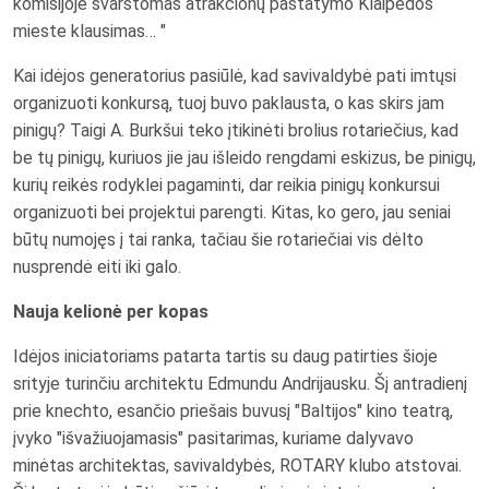
komisijoje svarstomas atrakcionų pastatymo Klaipėdos
mieste klausimas… "
Kai idėjos generatorius pasiūlė, kad savivaldybė pati imtųsi
organizuoti konkursą, tuoj buvo paklausta, o kas skirs jam
pinigų? Taigi A. Burkšui teko įtikinėti brolius rotariečius, kad
be tų pinigų, kuriuos jie jau išleido rengdami eskizus, be pinigų,
kurių reikės rodyklei pagaminti, dar reikia pinigų konkursui
organizuoti bei projektui parengti. Kitas, ko gero, jau seniai
būtų numojęs į tai ranka, tačiau šie rotariečiai vis dėlto
nusprendė eiti iki galo.
Nauja kelionė per kopas
Idėjos iniciatoriams patarta tartis su daug patirties šioje
srityje turinčiu architektu Edmundu Andrijausku. Šį antradienį
prie knechto, esančio priešais buvusį "Baltijos" kino teatrą,
įvyko "išvažiuojamasis" pasitarimas, kuriame dalyvavo
minėtas architektas, savivaldybės, ROTARY klubo atstovai.