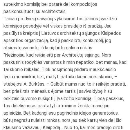
suteikimo komisiją bei patarė dėl kompozicijos
pasikonsultuoti su architektais.
Tačiau po dviejų savaičių vykusiame tos pačios Įvaizdžio
komisijos posėdyje vėl viskas prasidėjo iš pradžių. Jau
pasiūlyta kreiptis į Lietuvos architektų sąjungos Klaipėdos
apskrities organizaciją, kad ji paskelbtų konkursėlį, jog
atsirastų variantų, iš kurių būtų galima rinktis.
"Nežinojau, kad reikia eiti per Architektų sąjungą. Nors
paskutinis rodyklės variantas ir man nepatiko, bet manau, kad
tai skonio reikalas. Tiek nesąmonių pridaro ir aukščiausio
lygio menininkai, bet, matyt, pataiko kieno nors skoniui, –
stebėjosi A. Burkšas. – Galbūt mums nuo to ir reikėjo pradėti,
bet prieš tris mėnesius ėjome tartis į savivaldybę ir su
eskizais buvome nusiųsti į Įvaizdžio komisiją. Tiesą pasakius,
tas didelis noras pastatyti atminimo ženklą mane jau
apleidžia. Bet kadangi esu pagrindinis idėjos generatorius,
būtų negražu nuleisti rankas, nors jau tiek kartų vien dėl šio
klausimo važiavau į Klaipėdą… Nuo to, kai mes pradėjo dirbti