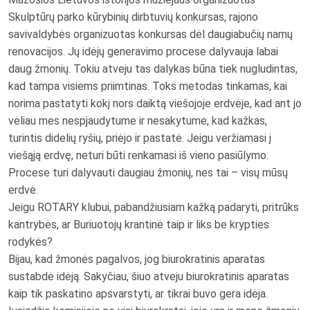
Skulptūrų parko kūrybinių dirbtuvių konkursas, rajono
savivaldybės organizuotas konkursas dėl daugiabučių namų
renovacijos. Jų idėjų generavimo procese dalyvauja labai
daug žmonių. Tokiu atveju tas dalykas būna tiek nugludintas,
kad tampa visiems priimtinas. Toks metodas tinkamas, kai
norima pastatyti kokį nors daiktą viešojoje erdvėje, kad ant jo
vėliau mes nespjaudytume ir nesakytume, kad kažkas,
turintis didelių ryšių, priėjo ir pastatė. Jeigu veržiamasi į
viešąją erdvę, neturi būti renkamasi iš vieno pasiūlymo.
Procese turi dalyvauti daugiau žmonių, nes tai – visų mūsų
erdvė.
Jeigu ROTARY klubui, pabandžiusiam kažką padaryti, pritrūks
kantrybės, ar Buriuotojų krantinė taip ir liks be krypties
rodykės?
Bijau, kad žmonės pagalvos, jog biurokratinis aparatas
sustabdė idėją. Sakyčiau, šiuo atveju biurokratinis aparatas
kaip tik paskatino apsvarstyti, ar tikrai buvo gera idėja.