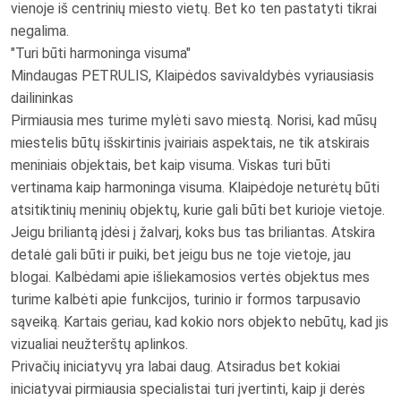
vienoje iš centrinių miesto vietų. Bet ko ten pastatyti tikrai
negalima.
"Turi būti harmoninga visuma"
Mindaugas PETRULIS, Klaipėdos savivaldybės vyriausiasis
dailininkas
Pirmiausia mes turime mylėti savo miestą. Norisi, kad mūsų
miestelis būtų išskirtinis įvairiais aspektais, ne tik atskirais
meniniais objektais, bet kaip visuma. Viskas turi būti
vertinama kaip harmoninga visuma. Klaipėdoje neturėtų būti
atsitiktinių meninių objektų, kurie gali būti bet kurioje vietoje.
Jeigu briliantą įdėsi į žalvarį, koks bus tas briliantas. Atskira
detalė gali būti ir puiki, bet jeigu bus ne toje vietoje, jau
blogai. Kalbėdami apie išliekamosios vertės objektus mes
turime kalbėti apie funkcijos, turinio ir formos tarpusavio
sąveiką. Kartais geriau, kad kokio nors objekto nebūtų, kad jis
vizualiai neužterštų aplinkos.
Privačių iniciatyvų yra labai daug. Atsiradus bet kokiai
iniciatyvai pirmiausia specialistai turi įvertinti, kaip ji derės