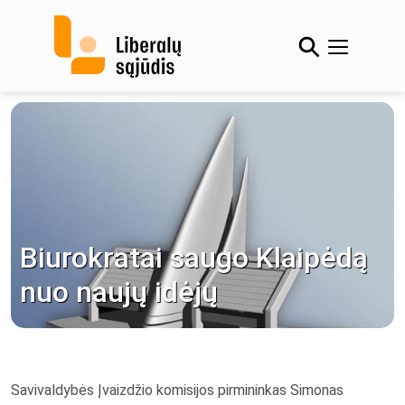
Skip
to
content
Biurokratai saugo Klaipėdą
nuo naujų idėjų
Savivaldybės Įvaizdžio komisijos pirmininkas Simonas