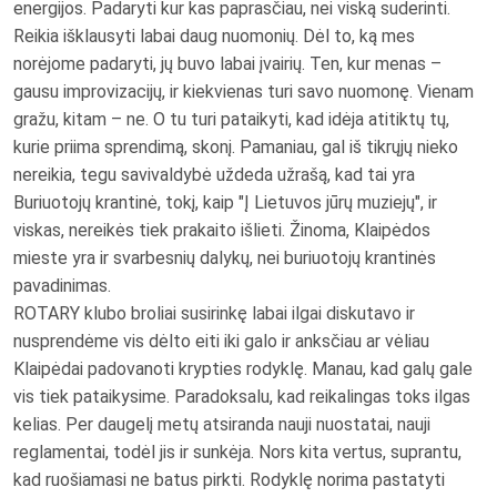
energijos. Padaryti kur kas paprasčiau, nei viską suderinti.
Reikia išklausyti labai daug nuomonių. Dėl to, ką mes
norėjome padaryti, jų buvo labai įvairių. Ten, kur menas –
gausu improvizacijų, ir kiekvienas turi savo nuomonę. Vienam
gražu, kitam – ne. O tu turi pataikyti, kad idėja atitiktų tų,
kurie priima sprendimą, skonį. Pamaniau, gal iš tikrųjų nieko
nereikia, tegu savivaldybė uždeda užrašą, kad tai yra
Buriuotojų krantinė, tokį, kaip "Į Lietuvos jūrų muziejų", ir
viskas, nereikės tiek prakaito išlieti. Žinoma, Klaipėdos
mieste yra ir svarbesnių dalykų, nei buriuotojų krantinės
pavadinimas.
ROTARY klubo broliai susirinkę labai ilgai diskutavo ir
nusprendėme vis dėlto eiti iki galo ir anksčiau ar vėliau
Klaipėdai padovanoti krypties rodyklę. Manau, kad galų gale
vis tiek pataikysime. Paradoksalu, kad reikalingas toks ilgas
kelias. Per daugelį metų atsiranda nauji nuostatai, nauji
reglamentai, todėl jis ir sunkėja. Nors kita vertus, suprantu,
kad ruošiamasi ne batus pirkti. Rodyklę norima pastatyti