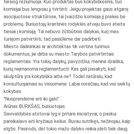
tiesiog reziumuoja. Kuo produktas bus kokybiškesnis, tuo
komisijai bus lengviau jį tvirtinti. Jeigu projektas gaus atgarsį
asocijuotose struktūrose, tai Įvaizdžio komisija jį praleis be
problemų. Buriuotojų krantinės rodyklės atveju buvo ateita
tiesiai į komisiją. Tai nebuvo žūtbūtinis dalykas, kurį mes
turėjom patvirtinti, tad pasiūlėme dar padirbėti.
Miesto dailininkas ar architektas tik vertina turimus
dokumentus, jie dirba su miesto Tarybos patvirtintais
reglamentais. Yra tokių dalykų, pavyzdžiui, meninė išraiška,
kurių neįmanoma reglamentuoti. Kas gali pasakyti, kad
skulptūra yra kokybiška arba ne? Todėl natūralu, kad
konsultuojamasi su visuomene. Labai norėčiau, kad visi siektų
kokybės.
"Nusprendėme eiti iki galo"
Arūnas BURKŠAS, buriuotojas
Savivaldybės atstovai lyg ir pritarė iniciatyvai, o paskui
pareikalavo eiti kryžiaus kelius. Buvau sutrikęs, nežinojau, kaip
elgtis. Pasirodo, dėl tokio mažo dalyko reikia įdėti tiek daug