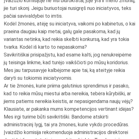
Įvaizdžio komisijoje ne visi biurokratai, joje yra ir meno žmonių,
jie turi skonį. Jeigu buriuotojai nusigręš nuo iniciatyvos, teks
pačiai savivaldybei to imtis.
Kodėl žmonės, atėję su iniciatyva, vaikomi po kabinetus, o kai
praeina daugiau kaip metai, galų gale pasakoma, kad jų
variantas netinka, kad reikia skelbti konkursą, kad yra tokia
tvarka. Kodėl iš karto to nepasakoma?
Savikritiškai prisipažįstu, kad esame kalti, jog nenukreipėme
jų teisinga linkme, kad turėjo vaikščioti po mūsų koridorius.
Mes jau tarpusavyje kalbėjome apie tai, ką ateityje reikia
daryti su tokiomis iniciatyvomis.
Ar tie žmonės, kurie priima galutinius sprendimus ir pasako,
kad to reikia mūsų miestui arba nereikia, tebėra kūrybiški, ar
jiems patiems nereikia keistis, ar nepasigendama naujų vėjų?
Klausiate, ar pakanka mums kompetencijos vertinant idėjas?
Mes irgi turime būti savikritiški. Bandome atskirti
administracinį lygį, tai yra žmones, kurie vykdo procedūras.
Įvaizdžio komisija rekomenduoja administracijos direktorei