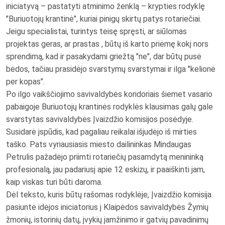
iniciatyvą – pastatyti atminimo ženklą – krypties rodyklę
"Buriuotojų krantinė", kuriai pinigų skirtų patys rotariečiai.
Jeigu specialistai, turintys teisę spręsti, ar siūlomas
projektas geras, ar prastas , būtų iš karto priėmę kokį nors
sprendimą, kad ir pasakydami griežtą "ne", dar būtų pusė
bėdos, tačiau prasidėjo svarstymų svarstymai ir ilga "kelionė
per kopas".
Po ilgo vaikščiojimo savivaldybės koridoriais šiemet vasario
pabaigoje Buriuotojų krantinės rodyklės klausimas galų gale
svarstytas savivaldybės Įvaizdžio komisijos posėdyje.
Susidarė įspūdis, kad pagaliau reikalai išjudėjo iš mirties
taško. Pats vyriausiasis miesto dailininkas Mindaugas
Petrulis pažadėjo priimti rotariečių pasamdytą menininką
profesionalą, jau padariusį apie 12 eskizų, ir paaiškinti jam,
kaip viskas turi būti daroma.
Dėl teksto, kuris būtų rašomas rodyklėje, Įvaizdžio komisija
pasiuntė idėjos iniciatorius į Klaipėdos savivaldybės Žymių
žmonių, istorinių datų, įvykių įamžinimo ir gatvių pavadinimų