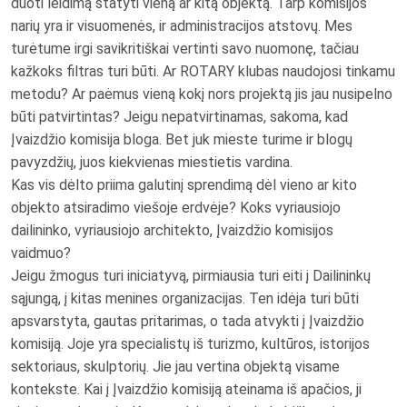
duoti leidimą statyti vieną ar kitą objektą. Tarp komisijos
narių yra ir visuomenės, ir administracijos atstovų. Mes
turėtume irgi savikritiškai vertinti savo nuomonę, tačiau
kažkoks filtras turi būti. Ar ROTARY klubas naudojosi tinkamu
metodu? Ar paėmus vieną kokį nors projektą jis jau nusipelno
būti patvirtintas? Jeigu nepatvirtinamas, sakoma, kad
Įvaizdžio komisija bloga. Bet juk mieste turime ir blogų
pavyzdžių, juos kiekvienas miestietis vardina.
Kas vis dėlto priima galutinį sprendimą dėl vieno ar kito
objekto atsiradimo viešoje erdvėje? Koks vyriausiojo
dailininko, vyriausiojo architekto, Įvaizdžio komisijos
vaidmuo?
Jeigu žmogus turi iniciatyvą, pirmiausia turi eiti į Dailininkų
sąjungą, į kitas menines organizacijas. Ten idėja turi būti
apsvarstyta, gautas pritarimas, o tada atvykti į Įvaizdžio
komisiją. Joje yra specialistų iš turizmo, kultūros, istorijos
sektoriaus, skulptorių. Jie jau vertina objektą visame
kontekste. Kai į Įvaizdžio komisiją ateinama iš apačios, ji