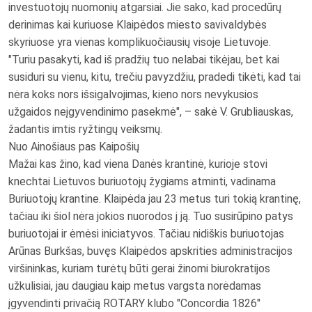
investuotojų nuomonių atgarsiai. Jie sako, kad procedūrų
derinimas kai kuriuose Klaipėdos miesto savivaldybės
skyriuose yra vienas komplikuočiausių visoje Lietuvoje.
"Turiu pasakyti, kad iš pradžių tuo nelabai tikėjau, bet kai
susiduri su vienu, kitu, trečiu pavyzdžiu, pradedi tikėti, kad tai
nėra koks nors išsigalvojimas, kieno nors nevykusios
užgaidos neįgyvendinimo pasekmė", – sakė V. Grubliauskas,
žadantis imtis ryžtingų veiksmų.
Nuo Ainošiaus pas Kaipošių
Mažai kas žino, kad viena Danės krantinė, kurioje stovi
knechtai Lietuvos buriuotojų žygiams atminti, vadinama
Buriuotojų krantine. Klaipėda jau 23 metus turi tokią krantinę,
tačiau iki šiol nėra jokios nuorodos į ją. Tuo susirūpino patys
buriuotojai ir ėmėsi iniciatyvos. Tačiau nidiškis buriuotojas
Arūnas Burkšas, buvęs Klaipėdos apskrities administracijos
viršininkas, kuriam turėtų būti gerai žinomi biurokratijos
užkulisiai, jau daugiau kaip metus vargsta norėdamas
įgyvendinti privačią ROTARY klubo "Concordia 1826"