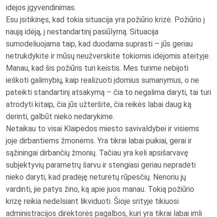
idėjos įgyvendinimas.
Esu įsitikinęs, kad tokia situacija yra požiūrio krizė. Požiūrio į
naują idėją, į nestandartinį pasiūlymą. Situacija
sumodeliuojama taip, kad duodama suprasti – jūs geriau
netrukdykite ir mūsų neužverskite tokiomis idėjomis ateityje.
Manau, kad šis požiūris turi keistis. Mes turime nebijoti
ieškoti galimybių, kaip realizuoti įdomius sumanymus, o ne
pateikti standartinį atsakymą – čia to negalima daryti, tai turi
atrodyti kitaip, čia jūs užteršite, čia reikės labai daug ką
derinti, galbūt nieko nedarykime.
Netaikau to visai Klaipėdos miesto savivaldybei ir visiems
joje dirbantiems žmonėms. Yra tikrai labai puikiai, gerai ir
sąžiningai dirbančių žmonių. Tačiau yra keli apsišarvavę
subjektyvių parametrų šarvu ir stengiasi geriau nepradėti
nieko daryti, kad pradėję neturėtų rūpesčių. Nenoriu jų
vardinti, jie patys žino, ką apie juos manau. Tokią požiūrio
krizę reikia nedelsiant likviduoti. Šioje srityje tikiuosi
administracijos direktorės pagalbos, kuri yra tikrai labai imli