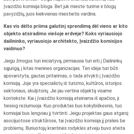
Įvaizdžio komisija bloga. Bet juk mieste turime ir blogų
pavyzdžių, juos kiekvienas miestietis vardina.
Kas vis dėlto priima galutinį sprendimą dėl vieno ar kito
objekto atsiradimo viešoje erdvėje? Koks vyriausiojo
dailininko, vyriausiojo architekto, Įvaizdžio komisijos
vaidmuo?
Jeigu žmogus turi iniciatyvą, pirmiausia turi eiti į Dailininkų
sąjungą, į kitas menines organizacijas. Ten idėja turi būti
apsvarstyta, gautas pritarimas, o tada atvykti į Įvaizdžio
komisiją. Joje yra specialistų iš turizmo, kultūros, istorijos
sektoriaus, skulptorių. Jie jau vertina objektą visame
kontekste. Kai į Įvaizdžio komisiją ateinama iš apačios, ji
tiesiog reziumuoja. Kuo produktas bus kokybiškesnis, tuo
komisijai bus lengviau jį tvirtinti. Jeigu projektas gaus atgarsį
asocijuotose struktūrose, tai Įvaizdžio komisija jį praleis be
problemų. Buriuotojų krantinės rodyklės atveju buvo ateita