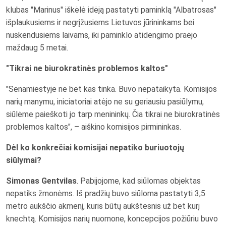
klubas "Marinus" iškėlė idėją pastatyti paminklą "Albatrosas"
išplaukusiems ir negrįžusiems Lietuvos jūrininkams bei
nuskendusiems laivams, iki paminklo atidengimo praėjo
maždaug 5 metai.
"Tikrai ne biurokratinės problemos kaltos"
"Senamiestyje ne bet kas tinka. Buvo nepataikyta. Komisijos
narių manymu, iniciatoriai atėjo ne su geriausiu pasiūlymu,
siūlėme paieškoti jo tarp menininkų. Čia tikrai ne biurokratinės
problemos kaltos", – aiškino komisijos pirmininkas.
Dėl ko konkrečiai komisijai nepatiko buriuotojų
siūlymai?
Simonas Gentvilas
. Pabijojome, kad siūlomas objektas
nepatiks žmonėms. Iš pradžių buvo siūloma pastatyti 3,5
metro aukščio akmenį, kuris būtų aukštesnis už bet kurį
knechtą. Komisijos narių nuomone, koncepcijos požiūriu buvo