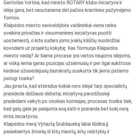
Gentvilas tvirtina, kad minėto ROTARY klubo iniciatyva ir
idėja gera, bet nesutariama dėl pačios krantinės pažymėjimo
formos.
Klaipėdos miesto savivaldybės valdininkai viena ranka
sveikina privačias ir visuomenines iniciatyvas puošti
uostamiestį, o kita sudaro joms įvairių kliūčių nuoširdžiai
kovodami už projektų kokybę. Kas formuoja Klaipėdos
miesto veidą? Ar šiame procese yra vietos naujoms idėjoms,
ar viską lemia geras pozicijas užsiėmusių ir per ilgai aukštose
kėdėse užsisėdėjusių biurokratų susikurta tik jiems patiems
patogi tvarka?
Jau įprasta, kad atsiradus kokiai nors idėjai tarp specialistų
prasideda didžiausi debatai, iniciatyvą parodžiusieji
pradedami vaikyti po visokias komisijas, procesas trunka tiek,
kad galų gale jie pasijunta esą kalti ir praranda bet kokį norą
imtis iniciatyvos.
Klaipėdos merą Vytautą Grubliauską labai liūdina jį
pasiekiantys žmonių iš kitų miestų, kitų valstybių ir