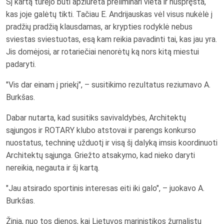
Šį kartą turėjo būti apžiūrėta preliminari vieta ir nuspręsta,
kas joje galėtų tikti. Tačiau E. Andrijauskas vėl visus nukėlė į
pradžių pradžią klausdamas, ar krypties rodyklė nebus
sviestas sviestuotas, esą kam reikia pavadinti tai, kas jau yra.
Jis domėjosi, ar rotariečiai nenorėtų ką nors kitą miestui
padaryti.
"Vis dar einam į priekį", – susitikimo rezultatus reziumavo A.
Burkšas.
Dabar nutarta, kad susitiks savivaldybės, Architektų
sąjungos ir ROTARY klubo atstovai ir parengs konkurso
nuostatus, techninę užduotį ir visą šį dalyką imsis koordinuoti
Architektų sąjunga. Griežto atsakymo, kad nieko daryti
nereikia, negauta ir šį kartą.
"Jau atsirado sportinis interesas eiti iki galo", – juokavo A.
Burkšas.
Žinia, nuo tos dienos, kai Lietuvos marinistikos žurnalistų