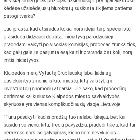
ar viską lemia geras pozicijas užsiėmusių ir per ilgai aukštose
kėdėse užsisėdėjusių biurokratų susikurta tik jiems patiems
patogi tvarka?
Jau įprasta, kad atsiradus kokiai nors idėjai tarp specialistų
prasideda didžiausi debatai, iniciatyvą parodžiusieji
pradedami vaikyti po visokias komisijas, procesas trunka tiek,
kad galų gale jie pasijunta esą kalti ir praranda bet kokį norą
imtis iniciatyvos.
Klaipėdos merą Vytautą Grubliauską labai liūdina jį
pasiekiantys žmonių iš kitų miestų, kitų valstybių ir
investuotojų nuomonių atgarsiai. Jie sako, kad procedūrų
derinimas kai kuriuose Klaipėdos miesto savivaldybės
skyriuose yra vienas komplikuočiausių visoje Lietuvoje.
"Turiu pasakyti, kad iš pradžių tuo nelabai tikėjau, bet kai
susiduri su vienu, kitu, trečiu pavyzdžiu, pradedi tikėti, kad tai
nėra koks nors išsigalvojimas, kieno nors nevykusios