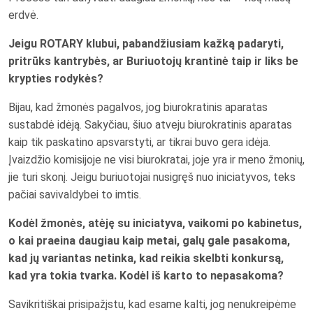
erdvė.
Jeigu ROTARY klubui, pabandžiusiam kažką padaryti,
pritrūks kantrybės, ar Buriuotojų krantinė taip ir liks be
krypties rodykės?
Bijau, kad žmonės pagalvos, jog biurokratinis aparatas
sustabdė idėją. Sakyčiau, šiuo atveju biurokratinis aparatas
kaip tik paskatino apsvarstyti, ar tikrai buvo gera idėja.
Įvaizdžio komisijoje ne visi biurokratai, joje yra ir meno žmonių,
jie turi skonį. Jeigu buriuotojai nusigręš nuo iniciatyvos, teks
pačiai savivaldybei to imtis.
Kodėl žmonės, atėję su iniciatyva, vaikomi po kabinetus,
o kai praeina daugiau kaip metai, galų gale pasakoma,
kad jų variantas netinka, kad reikia skelbti konkursą,
kad yra tokia tvarka. Kodėl iš karto to nepasakoma?
Savikritiškai prisipažįstu, kad esame kalti, jog nenukreipėme