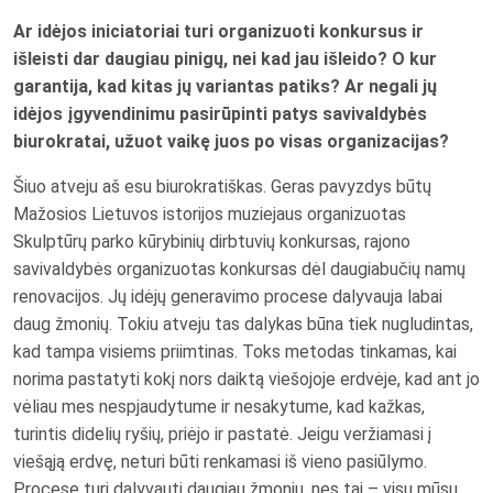
Ar idėjos iniciatoriai turi organizuoti konkursus ir
išleisti dar daugiau pinigų, nei kad jau išleido? O kur
garantija, kad kitas jų variantas patiks? Ar negali jų
idėjos įgyvendinimu pasirūpinti patys savivaldybės
biurokratai, užuot vaikę juos po visas organizacijas?
Šiuo atveju aš esu biurokratiškas. Geras pavyzdys būtų
Mažosios Lietuvos istorijos muziejaus organizuotas
Skulptūrų parko kūrybinių dirbtuvių konkursas, rajono
savivaldybės organizuotas konkursas dėl daugiabučių namų
renovacijos. Jų idėjų generavimo procese dalyvauja labai
daug žmonių. Tokiu atveju tas dalykas būna tiek nugludintas,
kad tampa visiems priimtinas. Toks metodas tinkamas, kai
norima pastatyti kokį nors daiktą viešojoje erdvėje, kad ant jo
vėliau mes nespjaudytume ir nesakytume, kad kažkas,
turintis didelių ryšių, priėjo ir pastatė. Jeigu veržiamasi į
viešąją erdvę, neturi būti renkamasi iš vieno pasiūlymo.
Procese turi dalyvauti daugiau žmonių, nes tai – visų mūsų