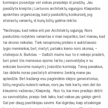
komisijos posėdyje vėl viskas prasidėjo iš pradžių. Jau
pasiūlyta kreiptis į Lietuvos architektų sąjungos Klaipėdos
apskrities organizaciją, kad ji paskelbtų konkursėlį, jog
atsirastų variantų, iš kurių būtų galima rinktis.
"Nežinojau, kad reikia eiti per Architektų sąjungą. Nors
paskutinis rodyklės variantas ir man nepatiko, bet manau, kad
tai skonio reikalas. Tiek nesąmonių pridaro ir aukščiausio
lygio menininkai, bet, matyt, pataiko kieno nors skoniui, –
stebėjosi A. Burkšas. – Galbūt mums nuo to ir reikėjo pradėti,
bet prieš tris mėnesius ėjome tartis į savivaldybę ir su
eskizais buvome nusiųsti į Įvaizdžio komisiją. Tiesą pasakius,
tas didelis noras pastatyti atminimo ženklą mane jau
apleidžia. Bet kadangi esu pagrindinis idėjos generatorius,
būtų negražu nuleisti rankas, nors jau tiek kartų vien dėl šio
klausimo važiavau į Klaipėdą… Nuo to, kai mes pradėjo dirbti
su savivaldybe, praėjo tiek laiko, kad vaikas jau galėjo gimti.
Gal per daug pasitikėjau savimi. Kai išgirdau, kaip atsakingai