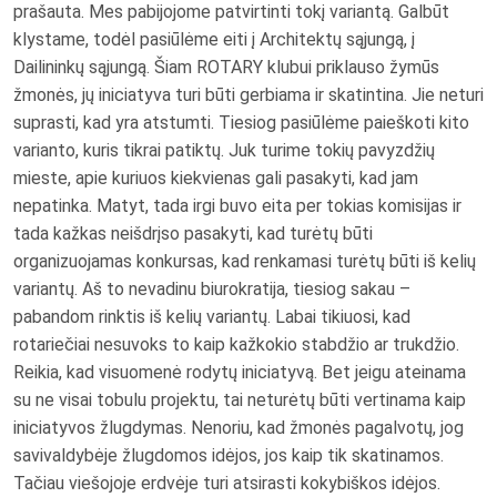
prašauta. Mes pabijojome patvirtinti tokį variantą. Galbūt
klystame, todėl pasiūlėme eiti į Architektų sąjungą, į
Dailininkų sąjungą. Šiam ROTARY klubui priklauso žymūs
žmonės, jų iniciatyva turi būti gerbiama ir skatintina. Jie neturi
suprasti, kad yra atstumti. Tiesiog pasiūlėme paieškoti kito
varianto, kuris tikrai patiktų. Juk turime tokių pavyzdžių
mieste, apie kuriuos kiekvienas gali pasakyti, kad jam
nepatinka. Matyt, tada irgi buvo eita per tokias komisijas ir
tada kažkas neišdrįso pasakyti, kad turėtų būti
organizuojamas konkursas, kad renkamasi turėtų būti iš kelių
variantų. Aš to nevadinu biurokratija, tiesiog sakau –
pabandom rinktis iš kelių variantų. Labai tikiuosi, kad
rotariečiai nesuvoks to kaip kažkokio stabdžio ar trukdžio.
Reikia, kad visuomenė rodytų iniciatyvą. Bet jeigu ateinama
su ne visai tobulu projektu, tai neturėtų būti vertinama kaip
iniciatyvos žlugdymas. Nenoriu, kad žmonės pagalvotų, jog
savivaldybėje žlugdomos idėjos, jos kaip tik skatinamos.
Tačiau viešojoje erdvėje turi atsirasti kokybiškos idėjos.