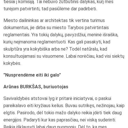
tiesiai į komisiją. Tai nebuvo žūtbūtinis dalykas, kurį mes
turėjom patvirtinti, tad pasiūlėme dar padirbėti.
Miesto dailininkas ar architektas tik vertina turimus
dokumentus, jie dirba su miesto Tarybos patvirtintais
reglamentais. Yra tokių dalykų, pavyzdžiui, meninė išraiška,
kurių neįmanoma reglamentuoti. Kas gali pasakyti, kad
skulptūra yra kokybiška arba ne? Todėl natūralu, kad
konsultuojamasi su visuomene. Labai norėčiau, kad visi siektų
kokybės.
"Nusprendėme eiti iki galo"
Arūnas BURKŠAS, buriuotojas
Savivaldybės atstovai lyg ir pritarė iniciatyvai, o paskui
pareikalavo eiti kryžiaus kelius. Buvau sutrikęs, nežinojau, kaip
elgtis. Pasirodo, dėl tokio mažo dalyko reikia įdėti tiek daug
energijos. Padaryti kur kas paprasčiau, nei viską suderinti.
Reikia išklausyti labai daug nuomonių. Dėl to, ką mes