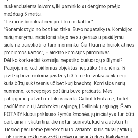
nuskendusiems laivams, iki paminklo atidengimo praėjo
maždaug 5 metai.
"Tikrai ne biurokratinės problemos kaltos"
"Senamiestyje ne bet kas tinka. Buvo nepataikyta. Komisijos
narių manymu, iniciatoriai atėjo ne su geriausiu pasiūlymu,
siūlėme paieškoti jo tarp menininkų. Čia tikrai ne biurokratinės
problemos kaltos", – aiškino komisijos pirmininkas.
Dėl ko konkrečiai komisijai nepatiko buriuotojų siūlymai?
Pabijojome, kad siūlomas objektas nepatiks žmonėms. Iš
pradžių buvo siūloma pastatyti 3,5 metro aukščio akmenį,
kuris būtų aukštesnis už bet kurį knechtą. Komisijos narių
nuomone, koncepcijos požiūriu buvo prašauta. Mes
pabijojome patvirtinti tokį variantą. Galbūt klystame, todėl
pasiūlėme eiti į Architektų sąjungą, į Dailininkų sąjungą. Šiam
ROTARY klubui priklauso žymūs žmonės, jų iniciatyva turi būti
gerbiama ir skatintina. Jie neturi suprasti, kad yra atstumti.
Tiesiog pasiūlėme paieškoti kito varianto, kuris tikrai patiktų.
Juk turime tokių pavyzdžių mieste, apie kuriuos kiekvienas