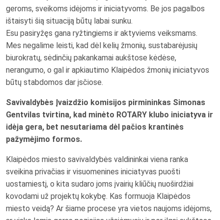
geroms, sveikoms idėjoms ir iniciatyvoms. Be jos pagalbos
ištaisyti šią situaciją būtų labai sunku.
Esu pasiryžęs gana ryžtingiems ir aktyviems veiksmams.
Mes negalime leisti, kad dėl kelių žmonių, sustabarėjusių
biurokratų, sėdinčių pakankamai aukštose kėdėse,
nerangumo, o gal ir apkiautimo Klaipėdos žmonių iniciatyvos
būtų stabdomos dar įsčiose.
Savivaldybės Įvaizdžio komisijos pirmininkas Simonas
Gentvilas tvirtina, kad minėto ROTARY klubo iniciatyva ir
idėja gera, bet nesutariama dėl pačios krantinės
pažymėjimo formos.
Klaipėdos miesto savivaldybės valdininkai viena ranka
sveikina privačias ir visuomenines iniciatyvas puošti
uostamiestį, o kita sudaro joms įvairių kliūčių nuoširdžiai
kovodami už projektų kokybę. Kas formuoja Klaipėdos
miesto veidą? Ar šiame procese yra vietos naujoms idėjoms,