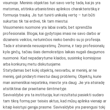
visumoje. Meninis objektas turi savo vertę tada, kai jis yra
matomas, atitinka urbanistinės aplinkos charakteristiką ir
formuoja trauką. Jis turi turėti unikalią vertę – turi būti
sukurtas tik tai erdvei, tik tam miestui.
Visuomenės nuomonė yra labai svarbi, bet sprendžia
profesionalai. Blogai, kai gydytojas imasi ne savo darbo ar
dizaineris veiklos, neturinčios nieko bendro su jo profesija.
Tada ir atsiranda nesusipratimų. Žinoma, ir tarp profesionalų
kyla ginčų, tačiau šiais demokratijos laikais nugali daugumos
nuomonė. Kad nepadarytume klaidos, susirinkę komisijose
arba konkursų metu diskutuojame.
Statydamas bet kokį objektą, nesvarbu, ar meninį, ar ne
meninį, gali pridaryti miestui daug problemų. Objektų, kurie
man asmeniškai nepatinka, mieste yra daug. Jie yra atsiradę
atsitiktinai dar praeitame šimtmetyje.
Savivaldybė yra ta institucija, kuri rezultatui pasiekti sudaro
tam tikrą formą per teisės aktus, kad mūsų aplinka vienaip ar
kitaip keistųsi gerąja prasme. Savivaldybė yra parengusi tokį