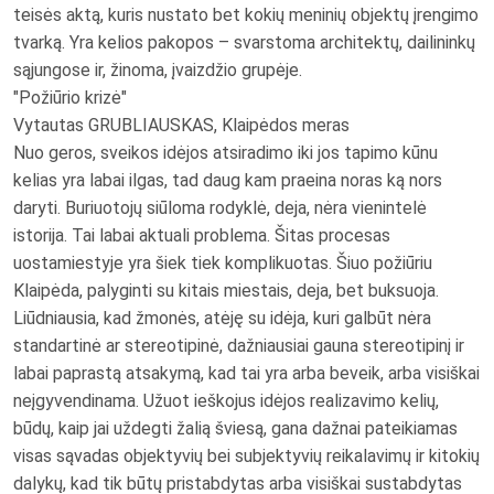
teisės aktą, kuris nustato bet kokių meninių objektų įrengimo
tvarką. Yra kelios pakopos – svarstoma architektų, dailininkų
sąjungose ir, žinoma, įvaizdžio grupėje.
"Požiūrio krizė"
Vytautas GRUBLIAUSKAS, Klaipėdos meras
Nuo geros, sveikos idėjos atsiradimo iki jos tapimo kūnu
kelias yra labai ilgas, tad daug kam praeina noras ką nors
daryti. Buriuotojų siūloma rodyklė, deja, nėra vienintelė
istorija. Tai labai aktuali problema. Šitas procesas
uostamiestyje yra šiek tiek komplikuotas. Šiuo požiūriu
Klaipėda, palyginti su kitais miestais, deja, bet buksuoja.
Liūdniausia, kad žmonės, atėję su idėja, kuri galbūt nėra
standartinė ar stereotipinė, dažniausiai gauna stereotipinį ir
labai paprastą atsakymą, kad tai yra arba beveik, arba visiškai
neįgyvendinama. Užuot ieškojus idėjos realizavimo kelių,
būdų, kaip jai uždegti žalią šviesą, gana dažnai pateikiamas
visas sąvadas objektyvių bei subjektyvių reikalavimų ir kitokių
dalykų, kad tik būtų pristabdytas arba visiškai sustabdytas