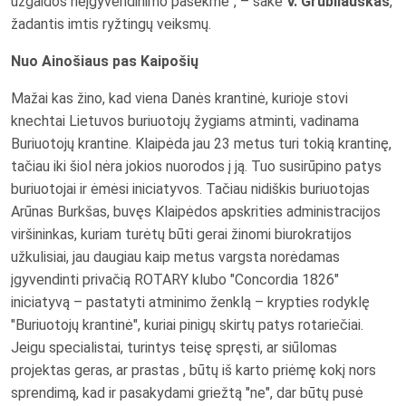
užgaidos neįgyvendinimo pasekmė", – sakė
V. Grubliauskas
,
žadantis imtis ryžtingų veiksmų.
Nuo Ainošiaus pas Kaipošių
Mažai kas žino, kad viena Danės krantinė, kurioje stovi
knechtai Lietuvos buriuotojų žygiams atminti, vadinama
Buriuotojų krantine. Klaipėda jau 23 metus turi tokią krantinę,
tačiau iki šiol nėra jokios nuorodos į ją. Tuo susirūpino patys
buriuotojai ir ėmėsi iniciatyvos. Tačiau nidiškis buriuotojas
Arūnas Burkšas, buvęs Klaipėdos apskrities administracijos
viršininkas, kuriam turėtų būti gerai žinomi biurokratijos
užkulisiai, jau daugiau kaip metus vargsta norėdamas
įgyvendinti privačią ROTARY klubo "Concordia 1826"
iniciatyvą – pastatyti atminimo ženklą – krypties rodyklę
"Buriuotojų krantinė", kuriai pinigų skirtų patys rotariečiai.
Jeigu specialistai, turintys teisę spręsti, ar siūlomas
projektas geras, ar prastas , būtų iš karto priėmę kokį nors
sprendimą, kad ir pasakydami griežtą "ne", dar būtų pusė