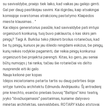
su savivaldybe, praėjo tiek laiko, kad vaikas jau galėjo gimti.
Gal per daug pasitikėjau savimi. Kai išgirdau, kaip atsakingai
komisijoje svarstomas atrakcionų pastatymo Klaipėdos
mieste klausimas… "
Kai idėjos generatorius pasiūlė, kad savivaldybė pati imtųsi
organizuoti konkursą, tuoj buvo paklausta, o kas skirs jam
pinigų? Taigi A. Burkšui teko įtikinėti brolius rotariečius, kad
be tų pinigų, kuriuos jie jau išleido rengdami eskizus, be pinigų,
kurių reikės rodyklei pagaminti, dar reikia pinigų konkursui
organizuoti bei projektui parengti. Kitas, ko gero, jau seniai
būtų numojęs į tai ranka, tačiau šie rotariečiai vis dėlto
nusprendė eiti iki galo.
Nauja kelionė per kopas
Idėjos iniciatoriams patarta tartis su daug patirties šioje
srityje turinčiu architektu Edmundu Andrijausku. Šį antradienį
prie knechto, esančio priešais buvusį "Baltijos" kino teatrą,
įvyko "išvažiuojamasis" pasitarimas, kuriame dalyvavo
minėtas architektas, savivaldybės, ROTARY klubo atstovai.