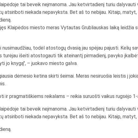
Klaipėdoje tai beveik neįmanoma. Jau ketvirtadienį turiu dalyvauti 
ų atsiriboti niekada nepavyksta. Bet aš to nebijau. Kitaip, matyt,
dieną.
ėjęs Klaipėdos miesto meras Vytautas Grubliauskas laiką leidžia su
i nusimaudžiau, todėl atostogų dvasią jau spėjau pajusti. Kelių sav
s turėjau išeiti atostogauti tik ateinantį pirmadienį, pavyko įkalb
yti jo knygą", – juokavo miesto galva.
ausia dėmesio ketina skirti šeimai. Meras nesiruošia leistis į joki
is.
 ir pragmatiškiems reikalams – reikia suruošti vaikus rugsėjo 1-a
Klaipėdoje tai beveik neįmanoma. Jau ketvirtadienį turiu dalyvauti 
ų atsiriboti niekada nepavyksta. Bet aš to nebijau. Kitaip, matyt,
dieną.