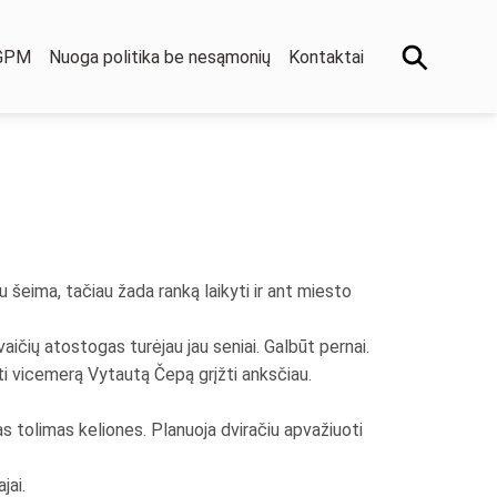
 GPM
Nuoga politika be nesąmonių
Kontaktai
 šeima, tačiau žada ranką laikyti ir ant miesto
aičių atostogas turėjau jau seniai. Galbūt pernai.
ėti vicemerą Vytautą Čepą grįžti anksčiau.
as tolimas keliones. Planuoja dviračiu apvažiuoti
jai.