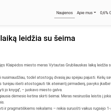
Naujienos
Apie mus
0,6%
aiką leidžia su šeima
ėjęs Klaipėdos miesto meras Vytautas Grubliauskas laiką leidžia su
i nusimaudžiau, todėl atostogų dvasią jau spėjau pajusti. Kelių sav
s turėjau išeiti atostogauti tik ateinantį pirmadienį, pavyko įkalb
yti jo knygą", – juokavo miesto galva.
ausia dėmesio ketina skirti šeimai. Meras nesiruošia leistis į joki
is.
 ir pragmatiškiems reikalams – reikia suruošti vaikus rugsėjo 1-a