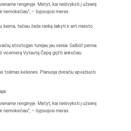
viename renginyje. Matyt, kai neišvyksti į užsienį
 ir nemokėčiau", – šypsojosi meras.
 šeima, tačiau žada ranką laikyti ir ant miesto
aičių atostogas turėjau jau seniai. Galbūt pernai.
ėti vicemerą Vytautą Čepą grįžti anksčiau.
as tolimas keliones. Planuoja dviračiu apvažiuoti
jai.
viename renginyje. Matyt, kai neišvyksti į užsienį
 ir nemokėčiau", – šypsojosi meras.