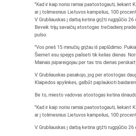
"Kad ir kaip norisi ramiai paatostogauti, liekant 
ar į tolimesnius Lietuvos kampelius, 100 procent
V. Grubliauskas į darbą ketina grįžti rugpjūčio 26 
Beveik trijų savaičių atostogas trečiadienį prad
pulso.
"Vos prieš 15 minučių grįžau iš paplūdimio. Puikia
Šiemet esu spėjęs pailsėti tik kelias dienas. Nor
Mainais įsipareigojau per tas tris dienas perskait
V. Grubliauskas pasakojo, jog per atostogas daugi
Klaipėdos apylinkes, galbūt paplaukioti baidarėm
Be to, miesto vadovas atostogas ketina išnaudoti
"Kad ir kaip norisi ramiai paatostogauti, liekant 
ar į tolimesnius Lietuvos kampelius, 100 procent
V. Grubliauskas į darbą ketina grįžti rugpjūčio 26 