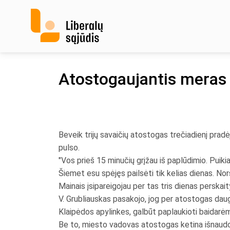
Skip
to
content
Atostogaujantis meras l
Beveik trijų savaičių atostogas trečiadienį prad
pulso.
"Vos prieš 15 minučių grįžau iš paplūdimio. Puikia
Šiemet esu spėjęs pailsėti tik kelias dienas. Nor
Mainais įsipareigojau per tas tris dienas perskait
V. Grubliauskas pasakojo, jog per atostogas daugi
Klaipėdos apylinkes, galbūt paplaukioti baidarėm
Be to, miesto vadovas atostogas ketina išnaudoti