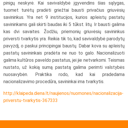
pinigų neskyrė. Kai savivaldybė įgyvendins šias sąlygas,
tuomet turėtų pradėti griežtai bausti privačius griuvėsių
savininkus. Yra net 9 institucijos, kurios apleistų pastatų
savininkams gali skirti baudas iki 5 tūkst. litų. Ir bausti galima
kas dvi savaites. Žodžiu, priemonių griuvėsių savininkus
priversti tvarkytis yra. Reikia tik to, kad savivaldybė parodytų
pavyzdį, o paskui principingai baustų. Dabar kova su apleistų
pastatų savininkais pradėta ne nuo to galo. Nacionalizuoti
galima kultūros paveldo pastatus, jei jie netvarkomi. Teismas
nustato, už kokią sumą pastatą galima perimti valstybės
nuosavybėn. Praktika rodo, kad kai pradedama
nacionalizavimo procedūra, savininkai ima tvarkytis.
http://klaipeda.diena.lt/naujienos/nuomones/nacionalizacija-
priverstu-tvarkytis-367333