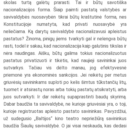
skolas turtą galėtų prarasti. Tai ir būtų savotiška
nacionalizacijos forma. Šiaip paimti pastatą valstybės ar
savivaldybės nuosavybėn tikrai būtų kraštutinė forma, nes
Konstitucijoje numatyta, kad privati nuosavybė yra
neliečiama. Ką darytų savivaldybė nacionalizavusi apleistus
pastatus? Žinoma, pinigų jiems tvarkyti gal ir nelengva būtų
rasti, todėl ir sakau, kad nacionalizacija kaip galutinis tikslas ir
nėra naudingas. Aišku, būtų galima tokius nacionalizuotus
pastatus privatizuoti ir tikėtis, kad naujieji savininkai juos
sutvarkys. Tačiau vis dėlto manau, jog efektyvesnė
priemonė yra ekonominės sankcijos. Jei reikėtų per metus
griuvėsių savininkams suploti po kelis šimtus tūkstančių litų,
tuomet ir atsirastų noras arba tokių pastatų atsikratyti, arba
juos sutvarkyti. Ir dar reikėtų supaprastinti baudų skyrimą.
Dabar baudžia ta savivaldybė, ne kurioje griuvėsiai yra, o toji,
kurioje registruotas apleisto pastato savininkas. Pavyzdžiui,
už sudegusio „Baltijos“ kino teatro nepriežiūrą savininkus
baudžia Šiaulių savivaldybė. O jai visai neskauda, kas dedasi