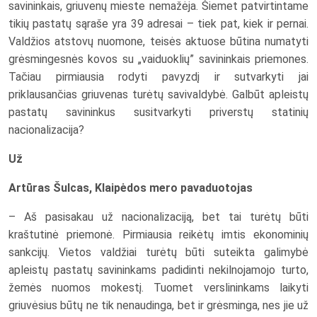
savininkais, griuvenų mieste nemažėja. Šiemet patvirtintame
tikių pastatų sąraše yra 39 adresai – tiek pat, kiek ir pernai.
Valdžios atstovų nuomone, teisės aktuose būtina numatyti
grėsmingesnės kovos su „vaiduoklių” savininkais priemones.
Tačiau pirmiausia rodyti pavyzdį ir sutvarkyti jai
priklausančias griuvenas turėtų savivaldybė. Galbūt apleistų
pastatų savininkus susitvarkyti priverstų statinių
nacionalizacija?
Už
Artūras Šulcas, Klaipėdos mero pavaduotojas
– Aš pasisakau už nacionalizaciją, bet tai turėtų būti
kraštutinė priemonė. Pirmiausia reikėtų imtis ekonominių
sankcijų. Vietos valdžiai turėtų būti suteikta galimybė
apleistų pastatų savininkams padidinti nekilnojamojo turto,
žemės nuomos mokestį. Tuomet verslininkams laikyti
griuvėsius būtų ne tik nenaudinga, bet ir grėsminga, nes jie už