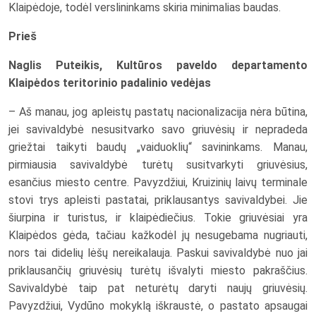
Klaipėdoje, todėl verslininkams skiria minimalias baudas.
Prieš
Naglis Puteikis, Kultūros paveldo departamento
Klaipėdos teritorinio padalinio vedėjas
– Aš manau, jog apleistų pastatų nacionalizacija nėra būtina,
jei savivaldybė nesusitvarko savo griuvėsių ir nepradeda
griežtai taikyti baudų „vaiduoklių“ savininkams. Manau,
pirmiausia savivaldybė turėtų susitvarkyti griuvėsius,
esančius miesto centre. Pavyzdžiui, Kruizinių laivų terminale
stovi trys apleisti pastatai, priklausantys savivaldybei. Jie
šiurpina ir turistus, ir klaipėdiečius. Tokie griuvėsiai yra
Klaipėdos gėda, tačiau kažkodėl jų nesugebama nugriauti,
nors tai didelių lėšų nereikalauja. Paskui savivaldybė nuo jai
priklausančių griuvėsių turėtų išvalyti miesto pakraščius.
Savivaldybė taip pat neturėtų daryti naujų griuvėsių.
Pavyzdžiui, Vydūno mokyklą iškraustė, o pastato apsaugai