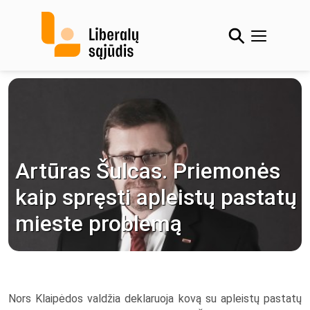
Skip
to
content
Artūras Šulcas. Priemonės
kaip spręsti apleistų pastatų
mieste problemą
Nors Klaipėdos valdžia deklaruoja kovą su apleistų pastatų