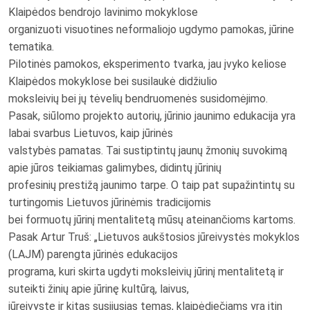
Klaipėdos bendrojo lavinimo mokyklose
organizuoti visuotines neformaliojo ugdymo pamokas, jūrine
tematika.
Pilotinės pamokos, eksperimento tvarka, jau įvyko keliose
Klaipėdos mokyklose bei susilaukė didžiulio
moksleivių bei jų tėvelių bendruomenės susidomėjimo.
Pasak, siūlomo projekto autorių, jūrinio jaunimo edukacija yra
labai svarbus Lietuvos, kaip jūrinės
valstybės pamatas. Tai sustiptintų jaunų žmonių suvokimą
apie jūros teikiamas galimybes, didintų jūrinių
profesinių prestižą jaunimo tarpe. O taip pat supažintintų su
turtingomis Lietuvos jūrinėmis tradicijomis
bei formuotų jūrinį mentalitetą mūsų ateinančioms kartoms.
Pasak Artur Truš: „Lietuvos aukštosios jūreivystės mokyklos
(LAJM) parengta jūrinės edukacijos
programa, kuri skirta ugdyti moksleivių jūrinį mentalitetą ir
suteikti žinių apie jūrinę kultūrą, laivus,
jūreivystę ir kitas susijusias temas, klaipėdiečiams yra itin