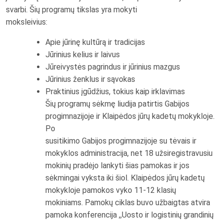
svarbi. Šių programų tikslas yra mokyti
moksleivius:
Apie jūrinę kultūrą ir tradicijas
Jūrinius kelius ir laivus
Jūreivystės pagrindus ir jūrinius mazgus
Jūrinius ženklus ir sąvokas
Praktinius įgūdžius, tokius kaip irklavimas
Šių programų sėkmę liudija patirtis Gabijos
progimnazijoje ir Klaipėdos jūrų kadetų mokykloje.
Po
susitikimo Gabijos progimnazijoje su tėvais ir
mokyklos administracija, net 18 užsiregistravusiu
mokinių pradėjo lankyti šias pamokas ir jos
sėkmingai vyksta iki šiol. Klaipėdos jūrų kadetų
mokykloje pamokos vyko 11-12 klasių
mokiniams. Pamokų ciklas buvo užbaigtas atvira
pamoka konferencija ,,Uosto ir logistinių grandinių