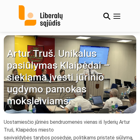
Skip
to
content
Artur Truš. Unikalus
pasiūlymas Klaipėdai –
siekiama įvesti jūrinio
ugdymo pamokas
moksleiviams.
Uostamiesčio jūrinės bendruomenės vienas iš lyderių Artur
Truš, Klaipėdos miesto
savivaldybės tarybos posėdyje, politikams pristatė siūlymą,