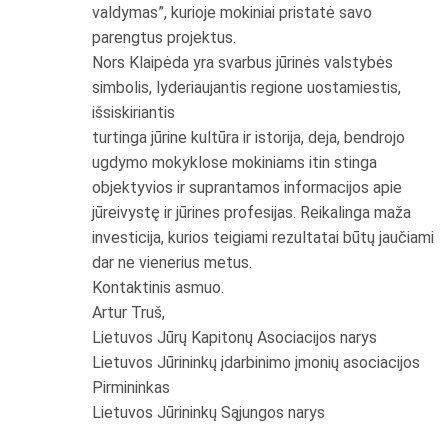
valdymas”, kurioje mokiniai pristatė savo
parengtus projektus.
Nors Klaipėda yra svarbus jūrinės valstybės
simbolis, lyderiaujantis regione uostamiestis,
išsiskiriantis
turtinga jūrine kultūra ir istorija, deja, bendrojo
ugdymo mokyklose mokiniams itin stinga
objektyvios ir suprantamos informacijos apie
jūreivystę ir jūrines profesijas. Reikalinga maža
investicija, kurios teigiami rezultatai būtų jaučiami
dar ne vienerius metus.
Kontaktinis asmuo.
Artur Truš,
Lietuvos Jūrų Kapitonų Asociacijos narys
Lietuvos Jūrininkų įdarbinimo įmonių asociacijos
Pirmininkas
Lietuvos Jūrininkų Sąjungos narys