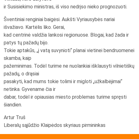
ir Susisiekimo ministras, iš viso nedrįso nieko prognozuoti.
Šventiniai renginiai baigėsi. Aukšti Vyriausybės nariai
išvažiavo. Kartėlis liko. Gerai,
kad centrinė valdžia lankosi regionuose. Blogai, kad žada ir
patys tų pažadų bijo.
Tokie aptakūs, „į vatą suvynioti“ planai vietinei bendruomenei
skamba, kaip
pažeminimas. Todėl turime ne nuolankiai išklausyti vilnietiškų
pažadų, o drąsiai
pasakyti, kad mums tokie tolimi ir migloti „užkalbėjimai“
netinka. Gyvename čia ir
dabar, todėl ir opiausias miesto problemas turime spręsti
šiandien.
Artur Truš
Liberalų sąjūdžio Klaipėdos skyriaus pirmininkas