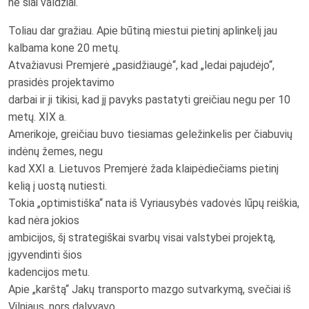
ne šiai valdžiai.
Toliau dar gražiau. Apie būtiną miestui pietinį aplinkelį jau
kalbama kone 20 metų.
Atvažiavusi Premjerė „pasidžiaugė“, kad „ledai pajudėjo“,
prasidės projektavimo
darbai ir ji tikisi, kad jį pavyks pastatyti greičiau negu per 10
metų. XIX a.
Amerikoje, greičiau buvo tiesiamas geležinkelis per čiabuvių
indėnų žemes, negu
kad XXI a. Lietuvos Premjerė žada klaipėdiečiams pietinį
kelią į uostą nutiesti.
Tokia „optimistiška“ nata iš Vyriausybės vadovės lūpų reiškia,
kad nėra jokios
ambicijos, šį strategiškai svarbų visai valstybei projektą,
įgyvendinti šios
kadencijos metu.
Apie „karštą“ Jakų transporto mazgo sutvarkymą, svečiai iš
Vilniaus, nors dalyvavo