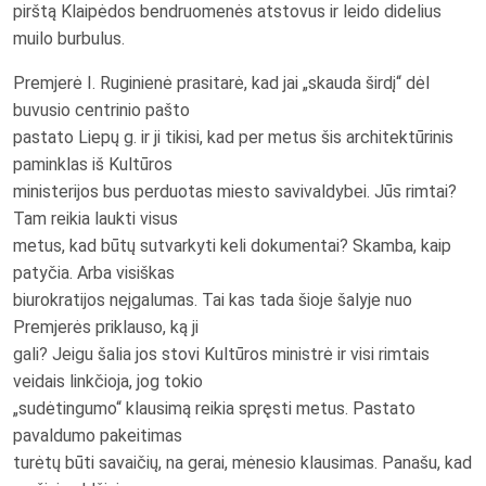
pirštą Klaipėdos bendruomenės atstovus ir leido didelius
muilo burbulus.
Premjerė I. Ruginienė prasitarė, kad jai „skauda širdį“ dėl
buvusio centrinio pašto
pastato Liepų g. ir ji tikisi, kad per metus šis architektūrinis
paminklas iš Kultūros
ministerijos bus perduotas miesto savivaldybei. Jūs rimtai?
Tam reikia laukti visus
metus, kad būtų sutvarkyti keli dokumentai? Skamba, kaip
patyčia. Arba visiškas
biurokratijos neįgalumas. Tai kas tada šioje šalyje nuo
Premjerės priklauso, ką ji
gali? Jeigu šalia jos stovi Kultūros ministrė ir visi rimtais
veidais linkčioja, jog tokio
„sudėtingumo“ klausimą reikia spręsti metus. Pastato
pavaldumo pakeitimas
turėtų būti savaičių, na gerai, mėnesio klausimas. Panašu, kad