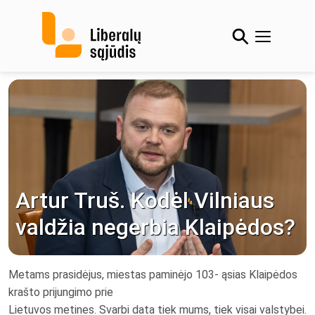
Skip
to
content
Artur Truš. Kodėl Vilniaus
valdžia negerbia Klaipėdos?
Metams prasidėjus, miestas paminėjo 103- ąsias Klaipėdos
krašto prijungimo prie
Lietuvos metines. Svarbi data tiek mums, tiek visai valstybei.