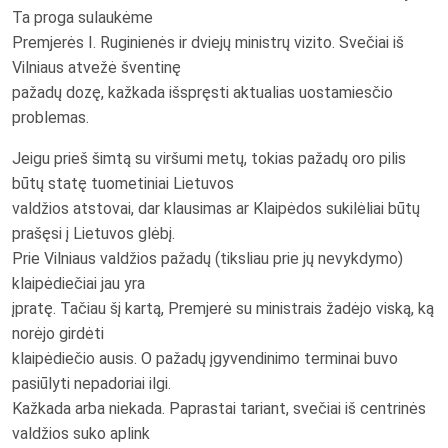
Ta proga sulaukėme
Premjerės I. Ruginienės ir dviejų ministrų vizito. Svečiai iš
Vilniaus atvežė šventinę
pažadų dozę, kažkada išspręsti aktualias uostamiesčio
problemas.
Jeigu prieš šimtą su viršumi metų, tokias pažadų oro pilis
būtų statę tuometiniai Lietuvos
valdžios atstovai, dar klausimas ar Klaipėdos sukilėliai būtų
prašęsi į Lietuvos glėbį.
Prie Vilniaus valdžios pažadų (tiksliau prie jų nevykdymo)
klaipėdiečiai jau yra
įpratę. Tačiau šį kartą, Premjerė su ministrais žadėjo viską, ką
norėjo girdėti
klaipėdiečio ausis. O pažadų įgyvendinimo terminai buvo
pasiūlyti nepadoriai ilgi.
Kažkada arba niekada. Paprastai tariant, svečiai iš centrinės
valdžios suko aplink