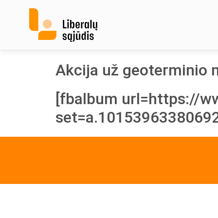
Skip
to
content
Akcija už geoterminio 
[fbalbum url=https://
set=a.1015396338069