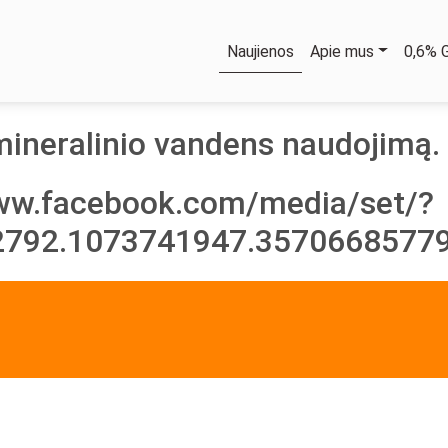
Naujienos
Apie mus
0,6%
mineralinio vandens naudojimą.
www.facebook.com/media/set/?
2792.1073741947.35706685779