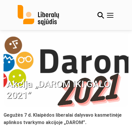
Skip
to
content
Akcija „DAROM IKI GALO
2021”
Gegužės 7 d. Klaipėdos liberalai dalyvavo kasmetinėje
aplinkos tvarkymo akcijoje „DAROM”.