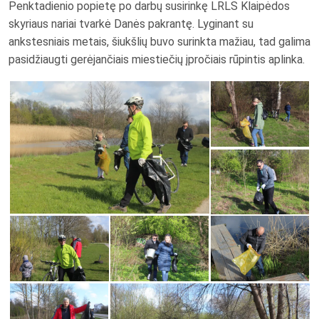
Penktadienio popietę po darbų susirinkę LRLS Klaipėdos
skyriaus nariai tvarkė Danės pakrantę. Lyginant su
ankstesniais metais, šiukšlių buvo surinkta mažiau, tad galima
pasidžiaugti gerėjančiais miestiečių įpročiais rūpintis aplinka.