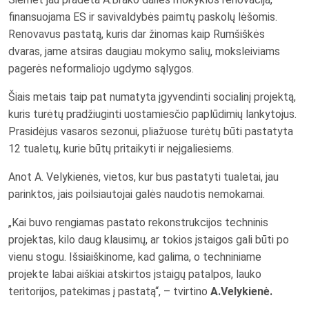
finansuojama ES ir savivaldybės paimtų paskolų lėšomis.
Renovavus pastatą, kuris dar žinomas kaip Rumšiškės
dvaras, jame atsiras daugiau mokymo salių, moksleiviams
pagerės neformaliojo ugdymo sąlygos.
Šiais metais taip pat numatyta įgyvendinti socialinį projektą,
kuris turėtų pradžiuginti uostamiesčio paplūdimių lankytojus.
Prasidėjus vasaros sezonui, pliažuose turėtų būti pastatyta
12 tualetų, kurie būtų pritaikyti ir neįgaliesiems.
Anot A. Velykienės, vietos, kur bus pastatyti tualetai, jau
parinktos, jais poilsiautojai galės naudotis nemokamai.
„Kai buvo rengiamas pastato rekonstrukcijos techninis
projektas, kilo daug klausimų, ar tokios įstaigos gali būti po
vienu stogu. Išsiaiškinome, kad galima, o techniniame
projekte labai aiškiai atskirtos įstaigų patalpos, lauko
teritorijos, patekimas į pastatą“, – tvirtino
A.Velykienė.