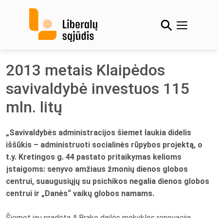
Skip
to
content
2013 metais Klaipėdos
savivaldybė investuos 115
mln. litų
„Savivaldybės administracijos šiemet laukia didelis
iššūkis – administruoti socialinės rūpybos projektą, o
t.y. Kretingos g. 44 pastato pritaikymas kelioms
įstaigoms: senyvo amžiaus žmonių dienos globos
centrui, suaugusiųjų su psichikos negalia dienos globos
centrui ir „Danės“ vaikų globos namams.
Šiemet jau pradėta A.Brako dailės mokyklos renovacija,