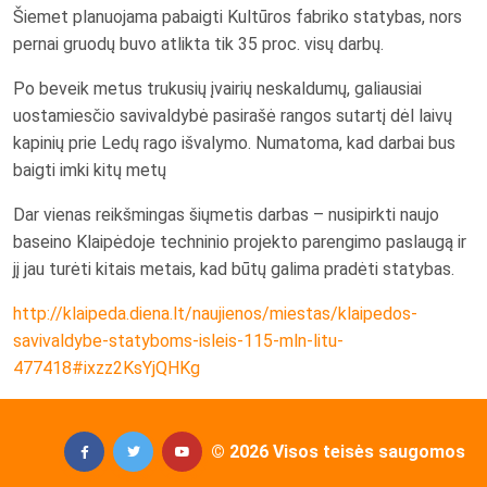
Šiemet planuojama pabaigti Kultūros fabriko statybas, nors
pernai gruodų buvo atlikta tik 35 proc. visų darbų.
Po beveik metus trukusių įvairių neskaldumų, galiausiai
uostamiesčio savivaldybė pasirašė rangos sutartį dėl laivų
kapinių prie Ledų rago išvalymo. Numatoma, kad darbai bus
baigti imki kitų metų
Dar vienas reikšmingas šiųmetis darbas – nusipirkti naujo
baseino Klaipėdoje techninio projekto parengimo paslaugą ir
jį jau turėti kitais metais, kad būtų galima pradėti statybas.
http://klaipeda.diena.lt/naujienos/miestas/klaipedos-
savivaldybe-statyboms-isleis-115-mln-litu-
477418#ixzz2KsYjQHKg
© 2026 Visos teisės saugomos